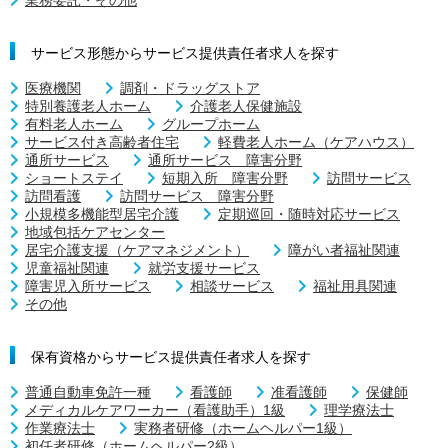
サービス形態からサービス提供責任者求人を探す
医療機関
調剤・ドラッグストア
特別養護老人ホーム
介護老人保健施設
有料老人ホーム
グループホーム
サービス付き高齢者住宅
軽費老人ホーム（ケアハウス）
通所サービス
通所サービス 障害分野
ショートステイ
短期入所 障害分野
訪問サービス
訪問看護
訪問サービス 障害分野
小規模多機能型居宅介護
定期巡回・随時対応サービス
地域包括ケアセンター
居宅介護支援（ケアマネジメント）
障がい者福祉関連
児童福祉関連
就労支援サービス
障害児入所サービス
相談サービス
福祉用具関連
その他
保有資格からサービス提供責任者求人を探す
普通自動車免許一種
看護師
准看護師
保健師
メディカルケアワーカー（看護助手）1級
理学療法士
作業療法士
実務者研修（ホームヘルパー1級）
初任者研修（ホームヘルパー2級）