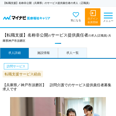
【転職支援】名称非公開（兵庫県）のサービス提供責任者の求人（正職員）
ログイン
気になる
メニュー
会員登録
【転職支援】
名称非公開
サービス提供責任者
の
の求人
(正職員)
兵
庫県神戸市須磨区
求人詳細
施設情報
求人一覧
訪問サービス
転職支援サービス経由
【兵庫県／神戸市須磨区】 訪問介護でのサービス提供責任者募集
求人です