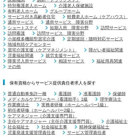
特別養護老人ホーム
介護老人保健施設
有料老人ホーム
グループホーム
サービス付き高齢者住宅
軽費老人ホーム（ケアハウス）
通所サービス
通所サービス 障害分野
ショートステイ
短期入所 障害分野
訪問サービス
訪問看護
訪問サービス 障害分野
小規模多機能型居宅介護
定期巡回・随時対応サービス
地域包括ケアセンター
居宅介護支援（ケアマネジメント）
障がい者福祉関連
児童福祉関連
就労支援サービス
障害児入所サービス
相談サービス
福祉用具関連
その他
保有資格からサービス提供責任者求人を探す
普通自動車免許一種
看護師
准看護師
保健師
メディカルケアワーカー（看護助手）1級
理学療法士
作業療法士
実務者研修（ホームヘルパー1級）
初任者研修（ホームヘルパー2級）
ケアマネジャー（介護支援専門員）
主任ケアマネジャー（主任介護支援専門員）
介護福祉士
社会福祉士
社会福祉主事
精神保健福祉士
児童発達支援管理責任者
サービス管理責任者