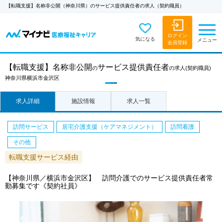
【転職支援】名称非公開（神奈川県）のサービス提供責任者の求人（契約職員）
ログイン
気になる
メニュー
会員登録
【転職支援】
名称非公開
サービス提供責任者
の
の求人
(契約職員)
神奈川県横浜市金沢区
求人詳細
施設情報
求人一覧
訪問サービス
居宅介護支援（ケアマネジメント）
訪問看護
その他
転職支援サービス経由
【神奈川県／横浜市金沢区】 訪問介護でのサービス提供責任者常
勤募集です《契約社員》