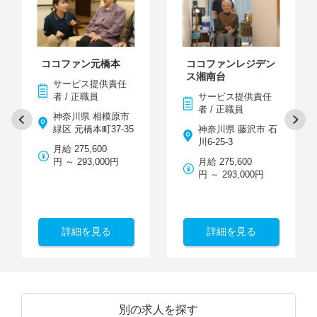
ココファン元橋本
ココファンレジデン
ス湘南台
サービス提供責任
者 / 正職員
サービス提供責任
者 / 正職員
神奈川県 相模原市
緑区 元橋本町37-35
神奈川県 藤沢市 石
川6-25-3
月給 275,600
円 ～ 293,000円
月給 275,600
円 ～ 293,000円
詳細を見る
詳細を見る
別の求人を探す