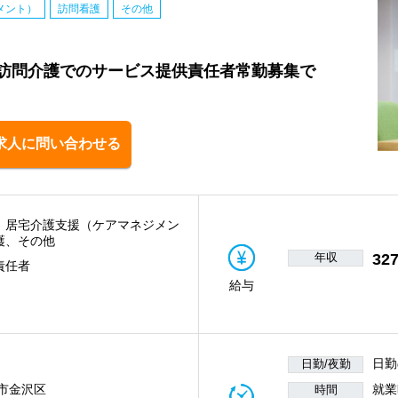
メント）
訪問看護
その他
訪問介護でのサービス提供責任者常勤募集で
求人に問い合わせる
、居宅介護支援（ケアマネジメン
護、その他
年収
32
責任者
給与
日勤
日勤/夜勤
市金沢区
就業時
時間