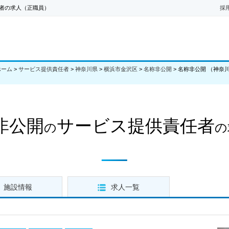
者の求人（正職員）
採
ホーム
>
サービス提供責任者
>
神奈川県
>
横浜市金沢区
>
名称非公開
>
名称非公開 （神奈
非公開
サービス提供責任者
の
の
施設情報
求人一覧