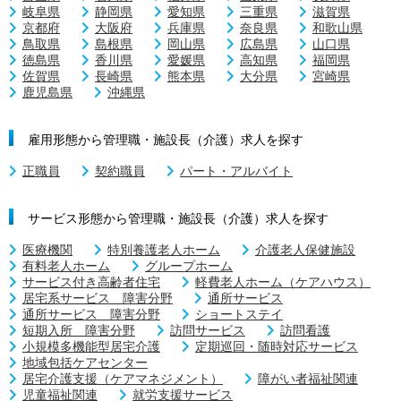
岐阜県
静岡県
愛知県
三重県
滋賀県
京都府
大阪府
兵庫県
奈良県
和歌山県
鳥取県
島根県
岡山県
広島県
山口県
徳島県
香川県
愛媛県
高知県
福岡県
佐賀県
長崎県
熊本県
大分県
宮崎県
鹿児島県
沖縄県
雇用形態から管理職・施設長（介護）求人を探す
正職員
契約職員
パート・アルバイト
サービス形態から管理職・施設長（介護）求人を探す
医療機関
特別養護老人ホーム
介護老人保健施設
有料老人ホーム
グループホーム
サービス付き高齢者住宅
軽費老人ホーム（ケアハウス）
居宅系サービス 障害分野
通所サービス
通所サービス 障害分野
ショートステイ
短期入所 障害分野
訪問サービス
訪問看護
小規模多機能型居宅介護
定期巡回・随時対応サービス
地域包括ケアセンター
居宅介護支援（ケアマネジメント）
障がい者福祉関連
児童福祉関連
就労支援サービス