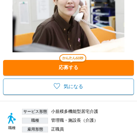
応募する
気になる
小規模多機能型居宅介護
サービス形態
管理職・施設長（介護）
職種
職種
正職員
雇用形態