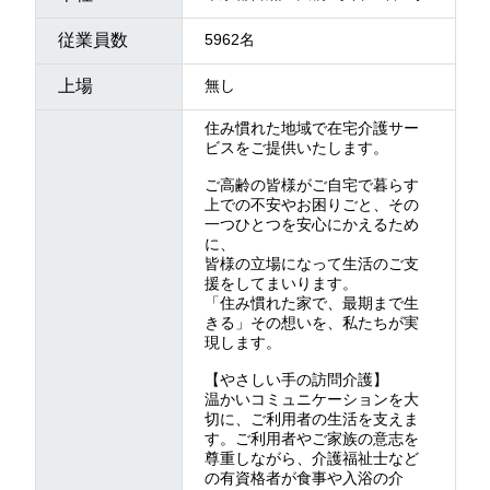
従業員数
5962名
上場
無し
住み慣れた地域で在宅介護サー
ビスをご提供いたします。
ご高齢の皆様がご自宅で暮らす
上での不安やお困りごと、その
一つひとつを安心にかえるため
に、
皆様の立場になって生活のご支
援をしてまいります。
「住み慣れた家で、最期まで生
きる」その想いを、私たちが実
現します。
【やさしい手の訪問介護】
温かいコミュニケーションを大
切に、ご利用者の生活を支えま
す。ご利用者やご家族の意志を
尊重しながら、介護福祉士など
の有資格者が食事や入浴の介