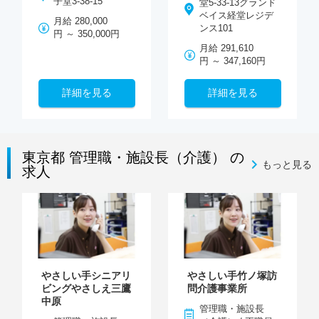
子堂3-38-15
堂5-33-13グランド
ベイス経堂レジデ
月給 280,000
ンス101
円 ～ 350,000円
月給 291,610
円 ～ 347,160円
詳細を見る
詳細を見る
東京都 管理職・施設長（介護） の
もっと見る
求人
やさしい手シニアリ
やさしい手竹ノ塚訪
ビングやさしえ三鷹
問介護事業所
中原
管理職・施設長