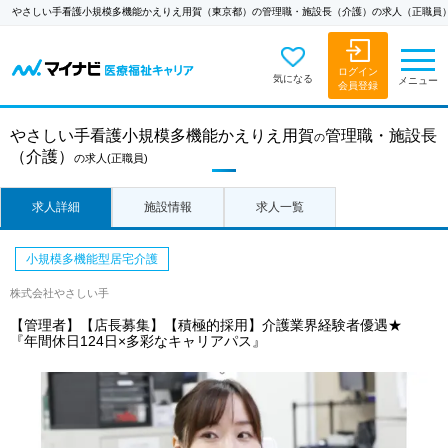
やさしい手看護小規模多機能かえりえ用賀（東京都）の管理職・施設長（介護）の求人（正職員
ログイン
気になる
メニュー
会員登録
やさしい手看護小規模多機能かえりえ用賀
管理職・施設長
の
（介護）
の求人
(正職員)
求人詳細
施設情報
求人一覧
小規模多機能型居宅介護
株式会社やさしい手
【管理者】【店長募集】【積極的採用】介護業界経験者優遇★
『年間休日124日×多彩なキャリアパス』