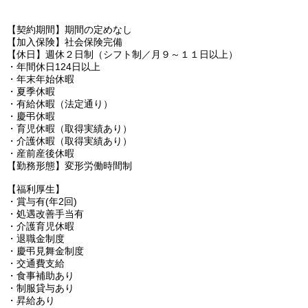
【契約期間】期間の定めなし
【加入保険】社会保険完備
【休日】週休２日制（シフト制／月９～１１日以上）
・年間休日124日以上
・年末年始休暇
・夏季休暇
・有給休暇（法定通り）
・慶弔休暇
・育児休暇（取得実績あり）
・介護休暇（取得実績あり）
・産前産後休暇
【勤務形態】変形労働時間制
【福利厚生】
・賞与有(年2回)
・処遇改善手当有
・介護育児休暇
・退職金制度
・慶弔見舞金制度
・交通費支給
・食事補助あり
・制服貸与あり
・昇給あり