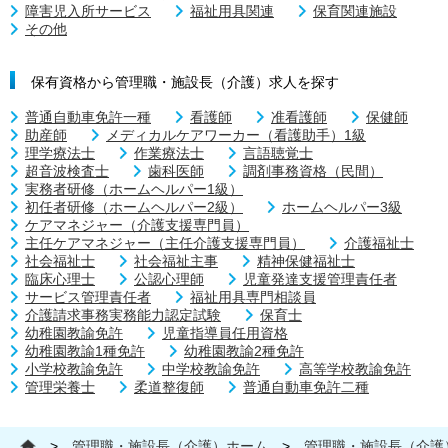
障害児入所サービス
福祉用具関連
保育関連施設
その他
保有資格から管理職・施設長（介護）求人を探す
普通自動車免許一種
看護師
准看護師
保健師
助産師
メディカルケアワーカー（看護助手）1級
理学療法士
作業療法士
言語聴覚士
超音波検査士
歯科医師
調剤事務資格（民間）
実務者研修（ホームヘルパー1級）
初任者研修（ホームヘルパー2級）
ホームヘルパー3級
ケアマネジャー（介護支援専門員）
主任ケアマネジャー（主任介護支援専門員）
介護福祉士
社会福祉士
社会福祉主事
精神保健福祉士
臨床心理士
公認心理師
児童発達支援管理責任者
サービス管理責任者
福祉用具専門相談員
介護請求事務実務能力認定試験
保育士
幼稚園教諭免許
児童指導員任用資格
幼稚園教諭1種免許
幼稚園教諭2種免許
小学校教諭免許
中学校教諭免許
高等学校教諭免許
管理栄養士
柔道整復師
普通自動車免許二種
>
管理職・施設長（介護）ホーム
>
管理職・施設長（介護