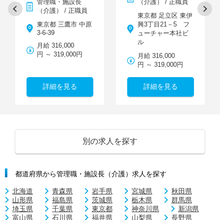
管理職・施設長
（介護） / 正職員
（介護） / 正職員
東京都 足立区 東伊
東京都 三鷹市 中原
興3丁目21－5 フ
3-6-39
ューチャー本社ビ
ル
月給 316,000
円 ～ 319,000円
月給 316,000
円 ～ 319,000円
詳細を見る
詳細を見る
別の求人を探す
都道府県から管理職・施設長（介護）求人を探す
北海道
青森県
岩手県
宮城県
秋田県
山形県
福島県
茨城県
栃木県
群馬県
埼玉県
千葉県
東京都
神奈川県
新潟県
富山県
石川県
福井県
山梨県
長野県