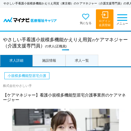
やさしい手看護小規模多機能かえりえ用賀（東京都）のケアマネジャー（介護支援専門員）の求
ログイン
気になる
メニュー
会員登録
やさしい手看護小規模多機能かえりえ用賀
ケアマネジャー
の
（介護支援専門員）
の求人
(正職員)
求人詳細
施設情報
求人一覧
小規模多機能型居宅介護
株式会社やさしい手
【ケアマネジャー】看護小規模多機能型居宅介護事業所のケアマネ
ージャー