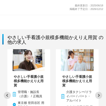
最終更新日：2025/06/18
掲載終了予定日：2026/12/12
やさしい手看護小規模多機能かえりえ用賀 の
他の求人
やさしい手看護小規
やさしい手看護小規
模多機能かえりえ用
模多機能かえりえ用
賀
賀
管理職・施設長
介護タクシー/ドラ
（介護） / 正職員
イバー / パート・
アルバイト
東京都 世田谷区 用