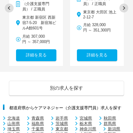
（介護支援専門
員） / 正職員
員） / 正職員
東京都 大田区 池上
2-12-7
東京都 新宿区 西新
宿7-5-20 新宿旭ビ
月給 328,000
ルA館601号
円 ～ 351,300円
月給 307,000
円 ～ 357,000円
詳細を見る
詳細を見る
別の求人を探す
都道府県からケアマネジャー（介護支援専門員）求人を探す
北海道
青森県
岩手県
宮城県
秋田県
山形県
福島県
茨城県
栃木県
群馬県
埼玉県
千葉県
東京都
神奈川県
新潟県