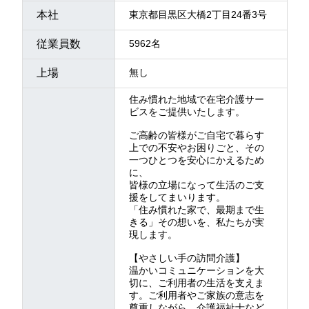
本社
東京都目黒区大橋2丁目24番3号
従業員数
5962名
上場
無し
住み慣れた地域で在宅介護サー
ビスをご提供いたします。
ご高齢の皆様がご自宅で暮らす
上での不安やお困りごと、その
一つひとつを安心にかえるため
に、
皆様の立場になって生活のご支
援をしてまいります。
「住み慣れた家で、最期まで生
きる」その想いを、私たちが実
現します。
【やさしい手の訪問介護】
温かいコミュニケーションを大
切に、ご利用者の生活を支えま
す。ご利用者やご家族の意志を
尊重しながら、介護福祉士など