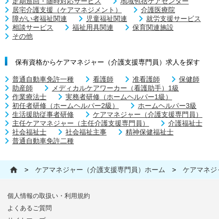
定期巡回・随時対応サービス
地域包括ケアセンター
居宅介護支援（ケアマネジメント）
介護医療院
障がい者福祉関連
児童福祉関連
就労支援サービス
相談サービス
福祉用具関連
保育関連施設
その他
保有資格からケアマネジャー（介護支援専門員）求人を探す
普通自動車免許一種
看護師
准看護師
保健師
助産師
メディカルケアワーカー（看護助手）1級
作業療法士
実務者研修（ホームヘルパー1級）
初任者研修（ホームヘルパー2級）
ホームヘルパー3級
生活援助従事者研修
ケアマネジャー（介護支援専門員）
主任ケアマネジャー（主任介護支援専門員）
介護福祉士
社会福祉士
社会福祉主事
精神保健福祉士
普通自動車免許二種
>
ケアマネジャー（介護支援専門員）ホーム
>
ケアマネジ
個人情報の取扱い・利用規約
よくあるご質問