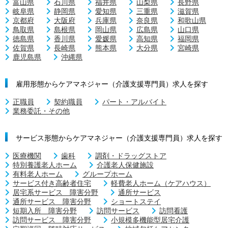
富山県
石川県
福井県
山梨県
長野県
岐阜県
静岡県
愛知県
三重県
滋賀県
京都府
大阪府
兵庫県
奈良県
和歌山県
鳥取県
島根県
岡山県
広島県
山口県
徳島県
香川県
愛媛県
高知県
福岡県
佐賀県
長崎県
熊本県
大分県
宮崎県
鹿児島県
沖縄県
雇用形態からケアマネジャー（介護支援専門員）求人を探す
正職員
契約職員
パート・アルバイト
業務委託・その他
サービス形態からケアマネジャー（介護支援専門員）求人を探す
医療機関
歯科
調剤・ドラッグストア
特別養護老人ホーム
介護老人保健施設
有料老人ホーム
グループホーム
サービス付き高齢者住宅
軽費老人ホーム（ケアハウス）
居宅系サービス 障害分野
通所サービス
通所サービス 障害分野
ショートステイ
短期入所 障害分野
訪問サービス
訪問看護
訪問サービス 障害分野
小規模多機能型居宅介護