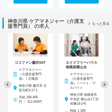
神奈川県 ケアマネジャー（介護支
もっと見る
援専門員） の求人
ココファン藤沢SST
エイジフリーハウス
相模原横山台
ケアマネジャー
（介護支援専門
ケアマネジャー
員） / 正職員
（介護支援専門
員） / パート・ア
神奈川県 藤沢市 辻
ルバイト
堂元町6-17-1
神奈川県 相模原市
月給 289,400
中央区 横山台1丁目
円 ～ 312,600円
40番19-2号
時給 1,300