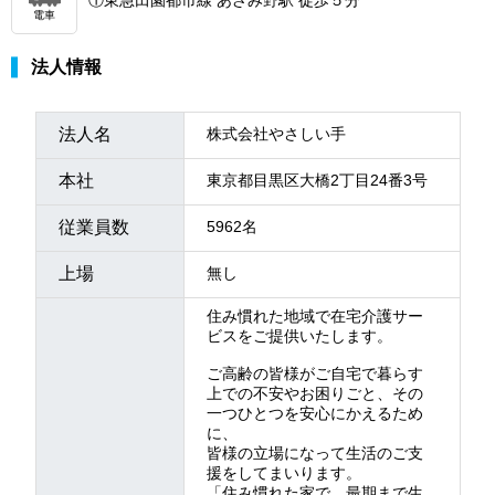
①東急田園都市線 あざみ野駅 徒歩５分
電車
法人情報
法人名
株式会社やさしい手
本社
東京都目黒区大橋2丁目24番3号
従業員数
5962名
上場
無し
住み慣れた地域で在宅介護サー
ビスをご提供いたします。
ご高齢の皆様がご自宅で暮らす
上での不安やお困りごと、その
一つひとつを安心にかえるため
に、
皆様の立場になって生活のご支
援をしてまいります。
「住み慣れた家で、最期まで生