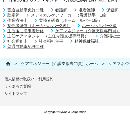
普通自動車免許一種
看護師
准看護師
保健師
助産師
メディカルケアワーカー（看護助手）1級
作業療法士
実務者研修（ホームヘルパー1級）
初任者研修（ホームヘルパー2級）
ホームヘルパー3級
生活援助従事者研修
ケアマネジャー（介護支援専門員）
主任ケアマネジャー（主任介護支援専門員）
介護福祉士
社会福祉士
社会福祉主事
精神保健福祉士
普通自動車免許二種
>
ケアマネジャー（介護支援専門員）ホーム
>
ケアマネジ
個人情報の取扱い・利用規約
よくあるご質問
サイトマップ
Copyright © Mynavi Corporation