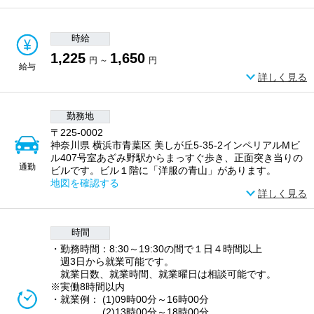
時給
1,225
1,650
円 ～
円
給与
詳しく見る
勤務地
〒225-0002
神奈川県 横浜市青葉区 美しが丘5-35-2インペリアルMビ
ル407号室あざみ野駅からまっすぐ歩き、正面突き当りの
通勤
ビルです。ビル１階に「洋服の青山」があります。
地図を確認する
詳しく見る
時間
・勤務時間：8:30～19:30の間で１日４時間以上
週3日から就業可能です。
就業日数、就業時間、就業曜日は相談可能です。
※実働8時間以内
・就業例： (1)09時00分～16時00分
(2)13時00分～18時00分