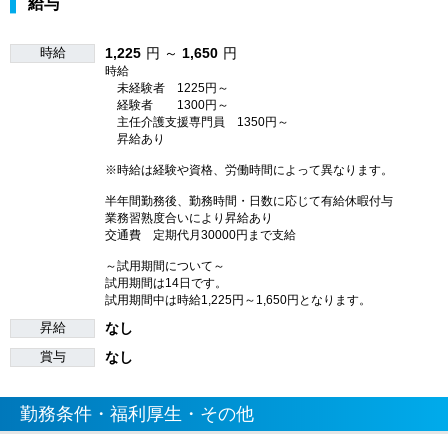
給与
時給
1,225
円 ～
1,650
円
時給
未経験者 1225円～
経験者 1300円～
主任介護支援専門員 1350円～
昇給あり
※時給は経験や資格、労働時間によって異なります。
半年間勤務後、勤務時間・日数に応じて有給休暇付与
業務習熟度合いにより昇給あり
交通費 定期代月30000円まで支給
～試用期間について～
試用期間は14日です。
試用期間中は時給1,225円～1,650円となります。
昇給
なし
賞与
なし
勤務条件・福利厚生・その他