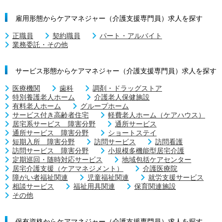
雇用形態からケアマネジャー（介護支援専門員）求人を探す
正職員
契約職員
パート・アルバイト
業務委託・その他
サービス形態からケアマネジャー（介護支援専門員）求人を探す
医療機関
歯科
調剤・ドラッグストア
特別養護老人ホーム
介護老人保健施設
有料老人ホーム
グループホーム
サービス付き高齢者住宅
軽費老人ホーム（ケアハウス）
居宅系サービス 障害分野
通所サービス
通所サービス 障害分野
ショートステイ
短期入所 障害分野
訪問サービス
訪問看護
訪問サービス 障害分野
小規模多機能型居宅介護
定期巡回・随時対応サービス
地域包括ケアセンター
居宅介護支援（ケアマネジメント）
介護医療院
障がい者福祉関連
児童福祉関連
就労支援サービス
相談サービス
福祉用具関連
保育関連施設
その他
保有資格からケアマネジャー（介護支援専門員）求人を探す