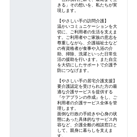
きる」その想いを、私たちが実
現します。
【やさしい手の訪問介護】
温かいコミュニケーションを大
切に、ご利用者の生活を支えま
す。ご利用者やご家族の意志を
尊重しながら、介護福祉士など
の有資格者が食事や入浴の介
助、掃除、洗濯といった日常生
活の援助を行います。また自立
を大切にしたサポートで介護予
防につなげます。
【やさしい手の居宅介護支援】
要介護認定を受けられた方の最
適な介護サービスを提供する
『ケアプランの作成』をし、ご
利用者の介護サービス全体を管
理します。
面倒な行政の手続きや心身の状
態にあった具体的なサービス内
容など、介護全般の相談窓口と
して、親身に暮らしを支えま
す。