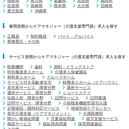
徳島県
香川県
愛媛県
高知県
福岡県
佐賀県
長崎県
熊本県
大分県
宮崎県
鹿児島県
沖縄県
雇用形態からケアマネジャー（介護支援専門員）求人を探す
正職員
契約職員
パート・アルバイト
業務委託・その他
サービス形態からケアマネジャー（介護支援専門員）求人を探す
医療機関
歯科
調剤・ドラッグストア
特別養護老人ホーム
介護老人保健施設
有料老人ホーム
グループホーム
サービス付き高齢者住宅
軽費老人ホーム（ケアハウス）
居宅系サービス 障害分野
通所サービス
通所サービス 障害分野
ショートステイ
短期入所 障害分野
訪問サービス
訪問看護
訪問サービス 障害分野
小規模多機能型居宅介護
定期巡回・随時対応サービス
地域包括ケアセンター
居宅介護支援（ケアマネジメント）
介護医療院
障がい者福祉関連
児童福祉関連
就労支援サービス
相談サービス
福祉用具関連
保育関連施設