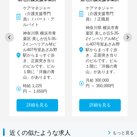
ケアマネジャー
ケアマネジャー
（介護支援専門
（介護支援専門
員） / パート・ア
員） / 正職員
ルバイト
神奈川県 横浜市青
神奈川県 横浜市青
葉区 美しが丘5-35-
葉区 美しが丘5-35-
2インペリアルMビ
2インペリアルMビ
ル407号室あざみ野
ル407号室あざみ野
駅からまっすぐ歩
駅からまっすぐ歩
き、正面突き当り
き、正面突き当り
のビルです。ビル
のビルです。ビル
１階に「洋服の青
１階に「洋服の青
山」があります。
山」があります。
月給 300,000
時給 1,225
円 ～ 350,000円
円 ～ 1,650円
詳細を見る
詳細を見る
近くの似たような求人
もっと見る