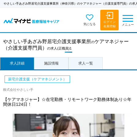
やさしい手あざみ野居宅介護支援事業所（神奈川県）のケアマネジャー（介護支援専門員）の求
ログイン
気になる
メニュー
会員登録
やさしい手あざみ野居宅介護支援事業所
ケアマネジャー
の
（介護支援専門員）
の求人
(正職員)1
求人詳細
施設情報
求人一覧
居宅介護支援（ケアマネジメント）
株式会社やさしい手
【ケアマネジャー】☆在宅勤務・リモートワーク勤務体制あり☆年
間休日124日！