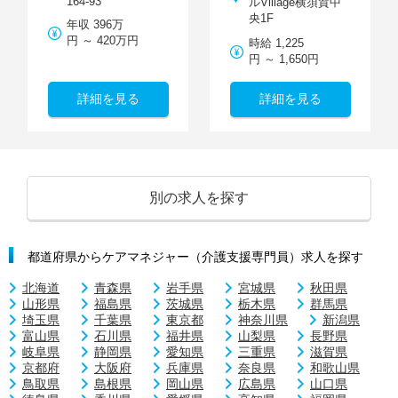
164-93
ルVillage横須賀中
央1F
年収 396万
円 ～ 420万円
時給 1,225
円 ～ 1,650円
詳細を見る
詳細を見る
別の求人を探す
都道府県からケアマネジャー（介護支援専門員）求人を探す
北海道
青森県
岩手県
宮城県
秋田県
山形県
福島県
茨城県
栃木県
群馬県
埼玉県
千葉県
東京都
神奈川県
新潟県
富山県
石川県
福井県
山梨県
長野県
岐阜県
静岡県
愛知県
三重県
滋賀県
京都府
大阪府
兵庫県
奈良県
和歌山県
鳥取県
島根県
岡山県
広島県
山口県