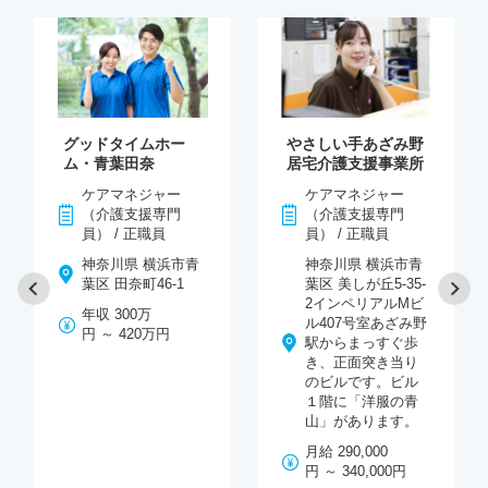
グッドタイムホー
やさしい手あざみ野
ム・青葉田奈
居宅介護支援事業所
ケアマネジャー
ケアマネジャー
（介護支援専門
（介護支援専門
員） / 正職員
員） / 正職員
神奈川県 横浜市青
神奈川県 横浜市青
葉区 田奈町46-1
葉区 美しが丘5-35-
2インペリアルMビ
年収 300万
ル407号室あざみ野
円 ～ 420万円
駅からまっすぐ歩
き、正面突き当り
のビルです。ビル
１階に「洋服の青
山」があります。
月給 290,000
円 ～ 340,000円