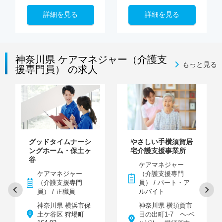
詳細を見る
詳細を見る
神奈川県 ケアマネジャー（介護支
もっと見る
援専門員） の求人
グッドタイムナーシ
やさしい手横須賀居
ングホーム・保土ヶ
宅介護支援事業所
谷
ケアマネジャー
ケアマネジャー
（介護支援専門
（介護支援専門
員） / パート・ア
員） / 正職員
ルバイト
神奈川県 横浜市保
神奈川県 横須賀市
土ケ谷区 狩場町
日の出町1-7 ヘ-ベ