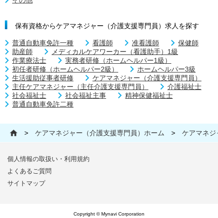
その他
保有資格からケアマネジャー（介護支援専門員）求人を探す
普通自動車免許一種
看護師
准看護師
保健師
助産師
メディカルケアワーカー（看護助手）1級
作業療法士
実務者研修（ホームヘルパー1級）
初任者研修（ホームヘルパー2級）
ホームヘルパー3級
生活援助従事者研修
ケアマネジャー（介護支援専門員）
主任ケアマネジャー（主任介護支援専門員）
介護福祉士
社会福祉士
社会福祉主事
精神保健福祉士
普通自動車免許二種
>
ケアマネジャー（介護支援専門員）ホーム
>
ケアマネジ
個人情報の取扱い・利用規約
よくあるご質問
サイトマップ
Copyright © Mynavi Corporation