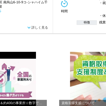
 南烏山6-10-9コ-シャハイム千
・就業
階
(2
る
時間
(3
・休
残業
特徴
詳しく見る
【会社紹介】☆年間休日124日＆約400の事業所☆数字で見るやさしい手
資格習得支援について