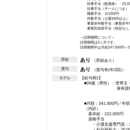
扶養手当（配偶者）：20,00
扶養手当（子一人につき）：4
職務手当：10,000円
件数手当（介護39件以上）：1
事業所件数手当（事業所平均39
事業所加算手当（特定Iもしくは
～試用期間について～
試用期間は3ヶ月です。
試用期間中は月給247,000円～2
昇給
あり
（昇給あり）
賞与
あり
（賞与有(年2回)）
【給与例1】
モデル
■39歳（男性）：世帯主
保有資格：介護支
社会福
■月額：341,000円／年収
（内訳）
基本給：222,000円
資格手
・介護支援専門員：10,
・社会福祉士：20,00