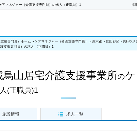
ケアマネジャー（介護支援専門員）の求人（正職員）1
採
護支援専門員）ホーム
>
ケアマネジャー（介護支援専門員）
>
東京都
>
世田谷区
>
(株)や
護支援専門員）の求人 （正職員）1
歳烏山居宅介護支援事業所
ケ
の
人
(正職員)1
施設情報
求人一覧