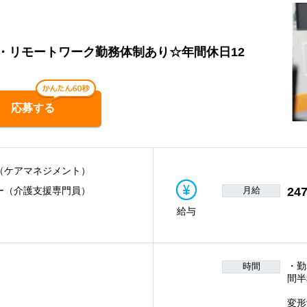
・リモートワーク勤務体制あり☆年間休日12
応募する
（ケアマネジメント）
月給
247
ー（介護支援専門員）
給与
・勤
時間
間半
一
変形