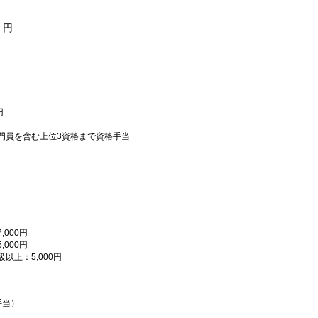
円
円
員を含む上位3資格まで資格手当
000円
000円
上：5,000円
手当）