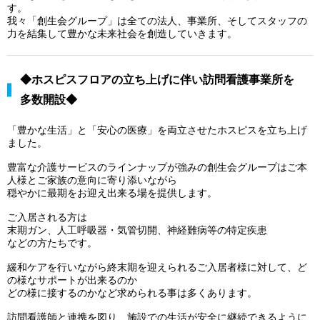
す。
我々「創生会グループ」は全ての法人、事業所、そしてスタッフの
力を結集して豊かな未来社会を創造していきます。
◆ホスピスフロアの立ち上げに伴い訪問看護事業所を
多数開設◆
「豊かな生活」と「安心の医療」を両立させたホスピスを立ち上げ
ました。
豊富な介護サービスのラインナップが強みの創生会グループはご本
人様とご家族の意向に寄り添いながら
穏やかに最期をお迎え出来る場を提供します。
ご入居される方は
末期ガン、人工呼吸器・気管切開、神経難病等の特定疾患
などの方たちです。
緩和ケアを行いながら終末期を迎えられるご入居者様に対して、ど
の様なサポートが出来るのか
どの様に接するのかなど求められる事は多くあります。
訪問看護師と連携を図り、施設での生活が安全に継続できるように