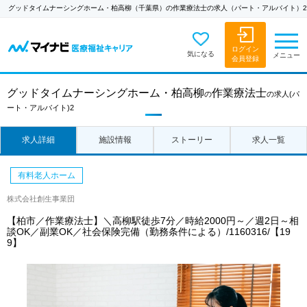
グッドタイムナーシングホーム・柏高柳（千葉県）の作業療法士の求人（パート・アルバイト）2
ログイン
気になる
メニュー
会員登録
グッドタイムナーシングホーム・柏高柳
作業療法士
の
の求人
(パ
ート・アルバイト)2
求人詳細
施設情報
ストーリー
求人一覧
有料老人ホーム
株式会社創生事業団
【柏市／作業療法士】＼高柳駅徒歩7分／時給2000円～／週2日～相
談OK／副業OK／社会保険完備（勤務条件による）/1160316/【19
9】