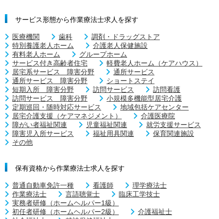
サービス形態から作業療法士求人を探す
医療機関
歯科
調剤・ドラッグストア
特別養護老人ホーム
介護老人保健施設
有料老人ホーム
グループホーム
サービス付き高齢者住宅
軽費老人ホーム（ケアハウス）
居宅系サービス 障害分野
通所サービス
通所サービス 障害分野
ショートステイ
短期入所 障害分野
訪問サービス
訪問看護
訪問サービス 障害分野
小規模多機能型居宅介護
定期巡回・随時対応サービス
地域包括ケアセンター
居宅介護支援（ケアマネジメント）
介護医療院
障がい者福祉関連
児童福祉関連
就労支援サービス
障害児入所サービス
福祉用具関連
保育関連施設
その他
保有資格から作業療法士求人を探す
普通自動車免許一種
看護師
理学療法士
作業療法士
言語聴覚士
臨床工学技士
実務者研修（ホームヘルパー1級）
初任者研修（ホームヘルパー2級）
介護福祉士