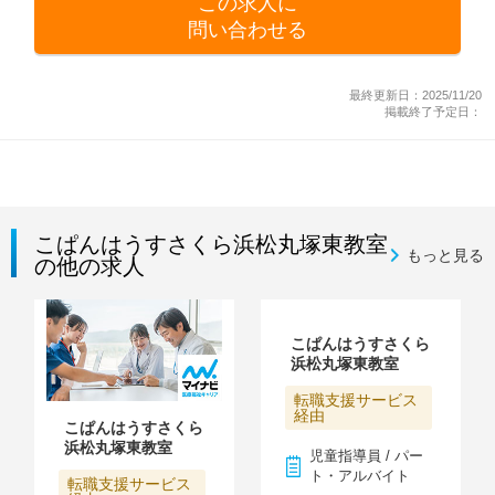
この求人に
問い合わせる
最終更新日：2025/11/20
掲載終了予定日：
こぱんはうすさくら浜松丸塚東教室
もっと見る
の他の求人
こぱんはうすさくら
浜松丸塚東教室
転職支援サービス
経由
こぱんはうすさくら
浜松丸塚東教室
児童指導員 / パー
ト・アルバイト
転職支援サービス