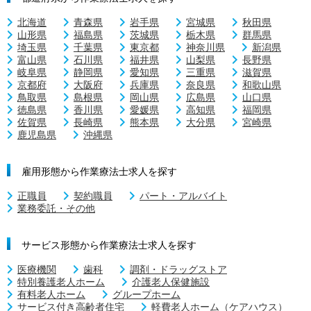
北海道
青森県
岩手県
宮城県
秋田県
山形県
福島県
茨城県
栃木県
群馬県
埼玉県
千葉県
東京都
神奈川県
新潟県
富山県
石川県
福井県
山梨県
長野県
岐阜県
静岡県
愛知県
三重県
滋賀県
京都府
大阪府
兵庫県
奈良県
和歌山県
鳥取県
島根県
岡山県
広島県
山口県
徳島県
香川県
愛媛県
高知県
福岡県
佐賀県
長崎県
熊本県
大分県
宮崎県
鹿児島県
沖縄県
雇用形態から作業療法士求人を探す
正職員
契約職員
パート・アルバイト
業務委託・その他
サービス形態から作業療法士求人を探す
医療機関
歯科
調剤・ドラッグストア
特別養護老人ホーム
介護老人保健施設
有料老人ホーム
グループホーム
サービス付き高齢者住宅
軽費老人ホーム（ケアハウス）