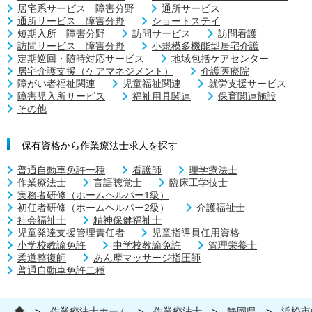
居宅系サービス 障害分野
通所サービス
通所サービス 障害分野
ショートステイ
短期入所 障害分野
訪問サービス
訪問看護
訪問サービス 障害分野
小規模多機能型居宅介護
定期巡回・随時対応サービス
地域包括ケアセンター
居宅介護支援（ケアマネジメント）
介護医療院
障がい者福祉関連
児童福祉関連
就労支援サービス
障害児入所サービス
福祉用具関連
保育関連施設
その他
保有資格から作業療法士求人を探す
普通自動車免許一種
看護師
理学療法士
作業療法士
言語聴覚士
臨床工学技士
実務者研修（ホームヘルパー1級）
初任者研修（ホームヘルパー2級）
介護福祉士
社会福祉士
精神保健福祉士
児童発達支援管理責任者
児童指導員任用資格
小学校教諭免許
中学校教諭免許
管理栄養士
柔道整復師
あん摩マッサージ指圧師
普通自動車免許二種
>
作業療法士ホーム
>
作業療法士
>
静岡県
>
浜松市