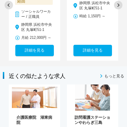
経由
静岡県 浜松市中央
区 丸塚町51-1
ソーシャルワーカ
時給 1,150円 ～
ー / 正職員
静岡県 浜松市中央
区 丸塚町51‐1
月給 212,000円 ～
詳細を見る
詳細を見る
近くの似たような求人
もっと見る
介護医療院 湖東病
訪問看護ステーショ
院
ンやわらぎ三島