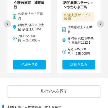
介護医療院 湖東病
訪問看護ステーショ
院
ンやわらぎ三島
作業療法士 / 正職
転職支援サービス
員
経由
静岡県 浜松市中央
作業療法士 / 正職
区 伊佐地町8151
員
月給 220,000
静岡県 浜松市中央
円 ～ 240,000円
区 三島町1522-1
月給 245,000
円 ～ 285,000円
詳細を見る
詳細を見る
別の求人を探す
都道府県から作業療法士求人を探す