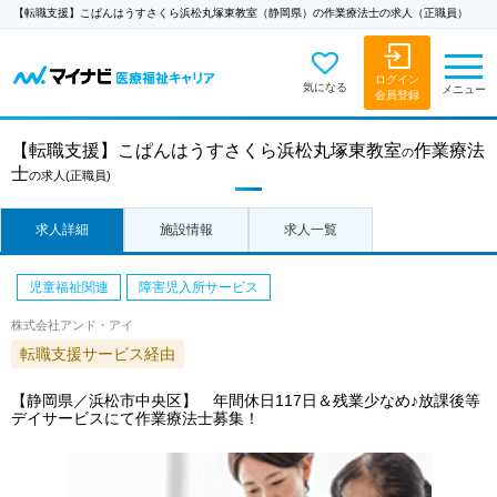
【転職支援】こぱんはうすさくら浜松丸塚東教室（静岡県）の作業療法士の求人（正職員）
ログイン
気になる
メニュー
会員登録
【転職支援】
こぱんはうすさくら浜松丸塚東教室
作業療法
の
士
の求人
(正職員)
求人詳細
施設情報
求人一覧
児童福祉関連
障害児入所サービス
株式会社アンド・アイ
転職支援サービス経由
【静岡県／浜松市中央区】 年間休日117日＆残業少なめ♪放課後等
デイサービスにて作業療法士募集！