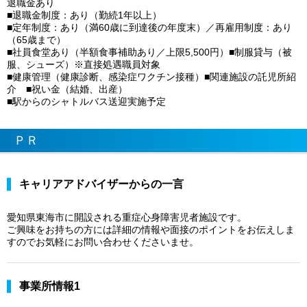
退職金あり
■退職金制度：あり（勤続1年以上）
■定年制度：あり（満60歳に到達後の年度末）／再雇用制度：あり
（65歳まで）
■社員食堂あり（半額食事補助あり／上限5,500円）■制服貸与（被
服、シューズ）※直接処遇職員対象
■健康管理（健康診断、感染症ワクチン接種）■関連施設の託児所紹
介 ■祝い金（結婚、出産）
■駅からのシャトルバス送迎実施予定
ＰＲ
キャリアアドバイザーからの一言
愛知県東海市に開設される重症心身障害児者施設です。
ご興味をお持ちの方には詳細の情報や面接のポイントをお伝えしま
すのでお気軽にお問い合わせくださいませ。
事業所情報1