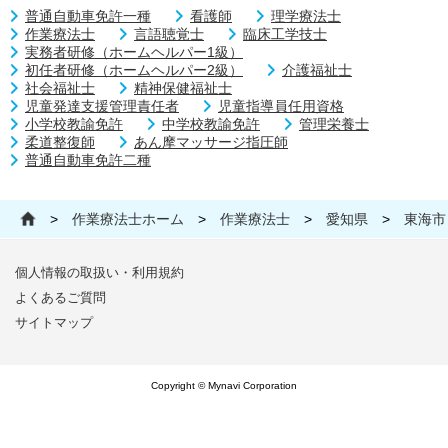
普通自動車免許一種
看護師
理学療法士
作業療法士
言語聴覚士
臨床工学技士
実務者研修（ホームヘルパー1級）
初任者研修（ホームヘルパー2級）
介護福祉士
社会福祉士
精神保健福祉士
児童発達支援管理責任者
児童指導員任用資格
小学校教諭免許
中学校教諭免許
管理栄養士
柔道整復師
あん摩マッサージ指圧師
普通自動車免許二種
>
作業療法士ホーム
>
作業療法士
>
愛知県
>
東海市
個人情報の取扱い・利用規約
よくあるご質問
サイトマップ
Copyright © Mynavi Corporation