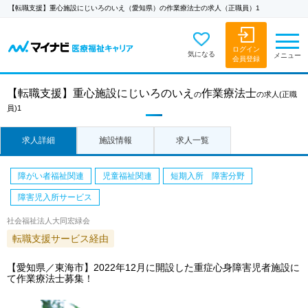
【転職支援】重心施設にじいろのいえ（愛知県）の作業療法士の求人（正職員）1
ログイン
気になる
メニュー
会員登録
【転職支援】
重心施設にじいろのいえ
作業療法士
の
の求人
(正職
員)1
求人詳細
施設情報
求人一覧
障がい者福祉関連
児童福祉関連
短期入所 障害分野
障害児入所サービス
社会福祉法人大同宏緑会
転職支援サービス経由
【愛知県／東海市】2022年12月に開設した重症心身障害児者施設に
て作業療法士募集！