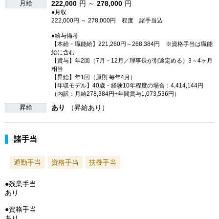
月給
222,000
円 ～
278,000
円
●月収
222,000円 ～ 278,000円 程度 諸手当込
●給与備考
【本給・職能給】221,260円～268,384円 ※資格手当は職能
給に含む
【賞与】年2回（7月・12月／理事長が別途定める）3～4ヶ月
相当
【昇給】年1回（原則 毎年4月）
【年収モデル】40歳・経験10年程度の場合：4,414,144円
（内訳：月給278,384円+年間賞与1,073,536円）
昇給
あり
（昇給あり）
諸手当
通勤手当
資格手当
扶養手当
●残業手当
あり
●資格手当
あり