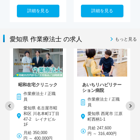
詳細を見る
詳細を見る
愛知県 作業療法士 の求人
もっと見る
昭和在宅クリニック
あいちリハビリテー
ション病院
作業療法士 / 正職
員
作業療法士 / 正職
員
愛知県 名古屋市昭
和区 川名本町1丁目
愛知県 西尾市 江原
47-2 レイナビル
町西柄1-1
1F
月給 247,600
月給 350,000
円 ～ 316,400円
円 ～ 400,000円