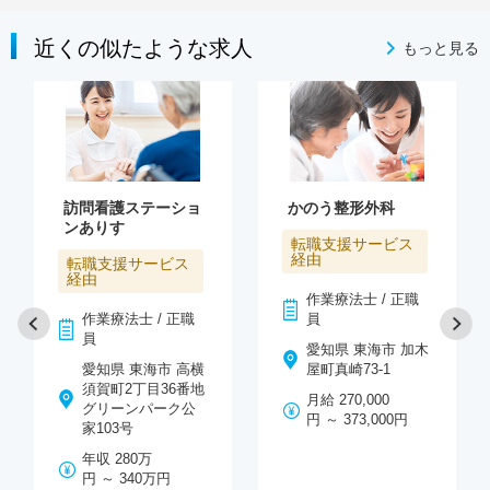
近くの似たような求人
もっと見る
訪問看護ステーショ
かのう整形外科
ンありす
転職支援サービス
経由
転職支援サービス
経由
作業療法士 / 正職
作業療法士 / 正職
員
員
愛知県 東海市 加木
愛知県 東海市 高横
屋町真崎73-1
須賀町2丁目36番地
月給 270,000
グリーンパーク公
円 ～ 373,000円
家103号
年収 280万
円 ～ 340万円