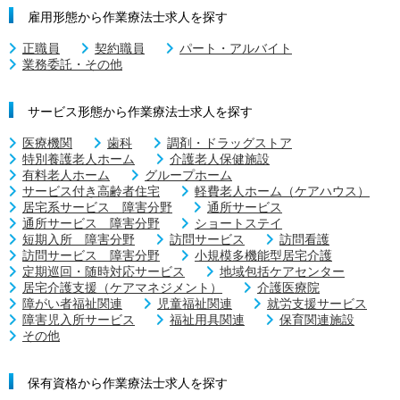
雇用形態から作業療法士求人を探す
正職員
契約職員
パート・アルバイト
業務委託・その他
サービス形態から作業療法士求人を探す
医療機関
歯科
調剤・ドラッグストア
特別養護老人ホーム
介護老人保健施設
有料老人ホーム
グループホーム
サービス付き高齢者住宅
軽費老人ホーム（ケアハウス）
居宅系サービス 障害分野
通所サービス
通所サービス 障害分野
ショートステイ
短期入所 障害分野
訪問サービス
訪問看護
訪問サービス 障害分野
小規模多機能型居宅介護
定期巡回・随時対応サービス
地域包括ケアセンター
居宅介護支援（ケアマネジメント）
介護医療院
障がい者福祉関連
児童福祉関連
就労支援サービス
障害児入所サービス
福祉用具関連
保育関連施設
その他
保有資格から作業療法士求人を探す