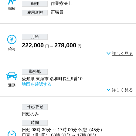
作業療法士
職種
職種
正職員
雇用形態
月給
222,000
278,000
円 ～
円
給与
詳しく見る
勤務地
愛知県 東海市 名和町長生9番10
地図を確認する
通勤
詳しく見る
日勤/夜勤
日勤のみ
時間
日勤 08時 30分 ～ 17時 00分 休憩（45分）
日直（月1回） 08時 30分 ～ 17時 00分