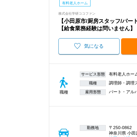
有料老人ホーム
株式会社学研ココファン
【小田原市/厨房スタッフ/パ
【給食業務経験は問いません】
気になる
有料老人ホー
サービス形態
調理師・調理
職種
パート・アル
職種
雇用形態
〒250-0862
勤務地
神奈川県 小田原