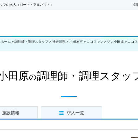
ッフの求人（パート・アルバイト）
採
フホーム
>
調理師・調理スタッフ
>
神奈川県
>
小田原市
>
ココファンメゾン小田原
>
ココフ
小田原
調理師・調理スタッ
の
施設情報
求人一覧