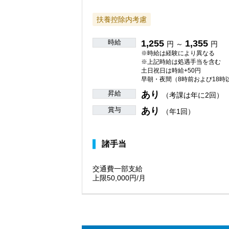
扶養控除内考慮
時給
1,255
1,355
円 ～
円
※時給は経験により異なる
※上記時給は処遇手当を含む
土日祝日は時給+50円
早朝・夜間（8時前および18時以
昇給
あり
（考課は年に2回）
賞与
あり
（年1回）
諸手当
交通費一部支給
上限50,000円/月