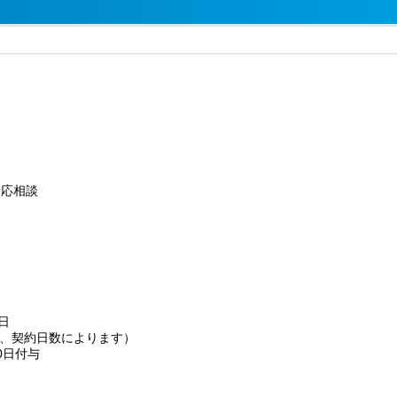
せ応相談
日
、契約日数によります）
0日付与