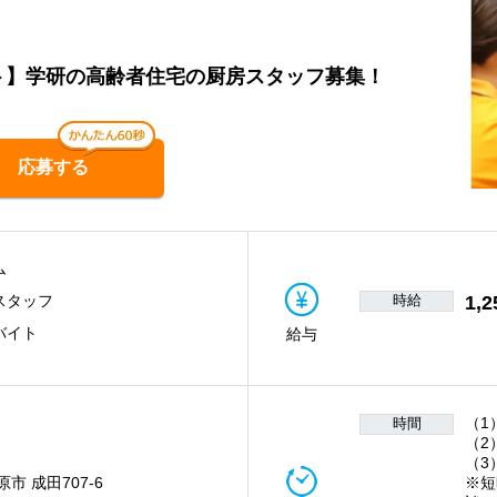
ート】学研の高齢者住宅の厨房スタッフ募集！
応募する
ム
時給
1,2
スタッフ
バイト
給与
（1
時間
（2
（3
市 成田707-6
※短