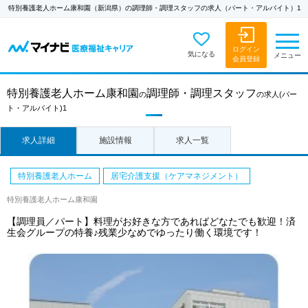
特別養護老人ホーム康和園（新潟県）の調理師・調理スタッフの求人（パート・アルバイト）1
ログイン
気になる
メニュー
会員登録
特別養護老人ホーム康和園
調理師・調理スタッフ
の
の求人
(パー
ト・アルバイト)1
求人詳細
施設情報
求人一覧
特別養護老人ホーム
居宅介護支援（ケアマネジメント）
特別養護老人ホーム康和園
【調理員／パート】料理がお好きな方であればどなたでも歓迎！済
生会グループの特養♪残業少なめでゆったり働く環境です！