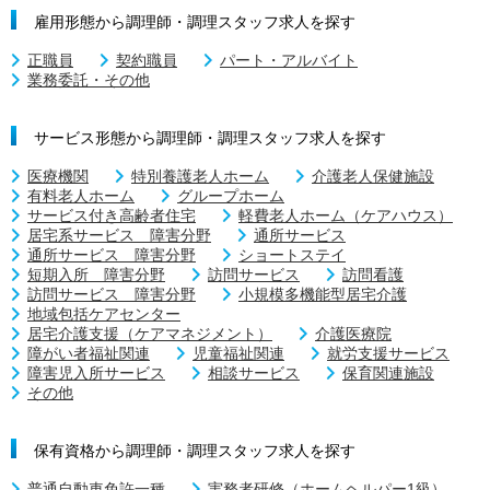
雇用形態から調理師・調理スタッフ求人を探す
正職員
契約職員
パート・アルバイト
業務委託・その他
サービス形態から調理師・調理スタッフ求人を探す
医療機関
特別養護老人ホーム
介護老人保健施設
有料老人ホーム
グループホーム
サービス付き高齢者住宅
軽費老人ホーム（ケアハウス）
居宅系サービス 障害分野
通所サービス
通所サービス 障害分野
ショートステイ
短期入所 障害分野
訪問サービス
訪問看護
訪問サービス 障害分野
小規模多機能型居宅介護
地域包括ケアセンター
居宅介護支援（ケアマネジメント）
介護医療院
障がい者福祉関連
児童福祉関連
就労支援サービス
障害児入所サービス
相談サービス
保育関連施設
その他
保有資格から調理師・調理スタッフ求人を探す
普通自動車免許一種
実務者研修（ホームヘルパー1級）