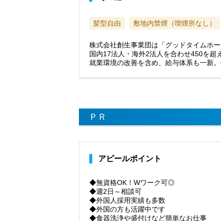
髪型自由
敷地内禁煙（喫煙所なし）
株式会社創生事業団は「グッドタイムホー
国内17法人・海外2法人を合わせ450
就業環境の改善を含め、給与体系も一新。
ＰＲ
アピールポイント
◆無資格OK！Wワーク可◎
◆週2日～相談可
◆外国人採用実績も多数
◆外国の方も活躍中です
◆食器洗浄や盛付けなど簡単なお仕事