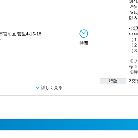
週4
※休
※1
以内
<<
宮前区 菅生4-15-18
中>
る
（１）
時間
（２
（３
※フ
様々
※時
3交
特徴
詳しく見る