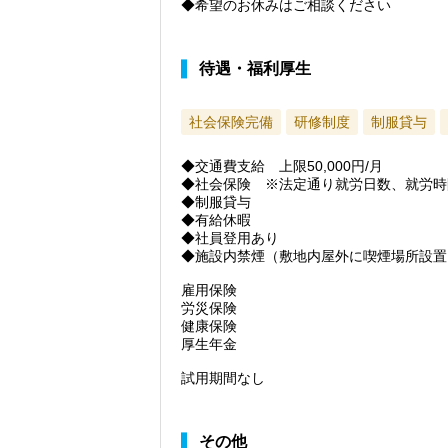
◆希望のお休みはご相談ください
待遇・福利厚生
社会保険完備
研修制度
制服貸与
◆交通費支給 上限50,000円/月
◆社会保険 ※法定通り就労日数、就労時
◆制服貸与
◆有給休暇
◆社員登用あり
◆施設内禁煙（敷地内屋外に喫煙場所設置
雇用保険
労災保険
健康保険
厚生年金
試用期間なし
その他