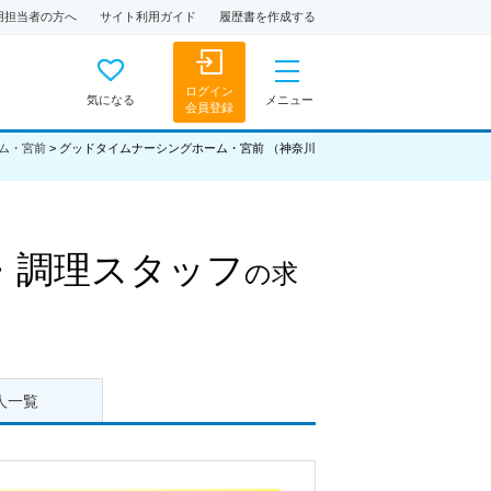
用担当者の方へ
サイト利用ガイド
履歴書を作成する
ログイン
気になる
メニュー
会員登録
ム・宮前
>
グッドタイムナーシングホーム・宮前 （神奈川
・調理スタッフ
の求
人一覧