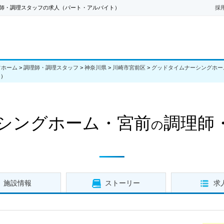
師・調理スタッフの求人（パート・アルバイト）
採
フホーム
>
調理師・調理スタッフ
>
神奈川県
>
川崎市宮前区
>
グッドタイムナーシングホー
ト）
シングホーム・宮前
調理師
の
施設情報
ストーリー
求