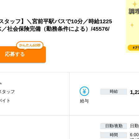
タッフ】＼宮前平駅バスで10分／時給1225
／社会保険完備（勤務条件による）/45576/
応募する
ム
時給
1,2
スタッフ
バイト
給与
日勤
日勤/夜勤
6:0
時間