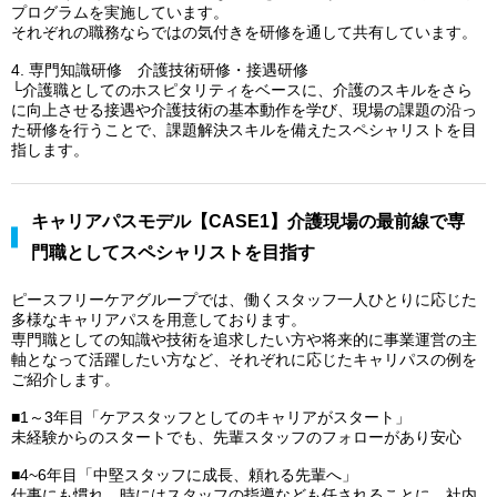
プログラムを実施しています。
それぞれの職務ならではの気付きを研修を通して共有しています。
4. 専門知識研修 介護技術研修・接遇研修
└介護職としてのホスピタリティをベースに、介護のスキルをさら
に向上させる接遇や介護技術の基本動作を学び、現場の課題の沿っ
た研修を行うことで、課題解決スキルを備えたスペシャリストを目
指します。
キャリアパスモデル【CASE1】介護現場の最前線で専
門職としてスペシャリストを目指す
ピースフリーケアグループでは、働くスタッフ一人ひとりに応じた
多様なキャリアパスを用意しております。
専門職としての知識や技術を追求したい方や将来的に事業運営の主
軸となって活躍したい方など、それぞれに応じたキャリパスの例を
ご紹介します。
■1～3年目「ケアスタッフとしてのキャリアがスタート」
未経験からのスタートでも、先輩スタッフのフォローがあり安心
■4~6年目「中堅スタッフに成長、頼れる先輩へ」
仕事にも慣れ、時にはスタッフの指導なども任されることに。社内