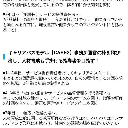
での各種研修も充実しているので、体系的に介護知識を習得
■7年目～「施設長、サービス提供責任者へ」
介護福祉士の資格も取得し、入居者様だけでなく、他スタッフから
も頼られる存在に。施設運営や他スタッフのマネジメントにも携わ
ることに
キャリアパスモデル【CASE2】事務所運営の枠を飛び
出し、人材育成も手掛ける指導者を目指す！
■1～3年目「サービス提供責任者としてキャリアをスタート」
もともと介護業界で働いていたものの、自らの理想とする介護を求
めて転職。3年目にサ責に抜擢される
■4~6年目「社内の運営やサービスの品質管理を行う部署へ」
今までの経験を活かして、グループ内のホームを回り、指導や研修
の計画を立てる。適正な運営やサービスの向上を図る
■7年目～「幅広い活躍の場へ」
人材育成全般に関する教育研修などを行うほか、ゆくゆくはコンサ
ルティング業務にも携わり、社内での活躍の場を広げていきたい