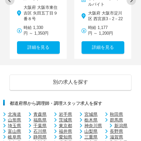
ルバイト
大阪府 大阪市東住
吉区 矢田五丁目９
大阪府 大阪市淀川
番８号
区 西宮原3－2－22
時給 1,330
時給 1,177
円 ～ 1,350円
円 ～ 1,200円
詳細を見る
詳細を見る
別の求人を探す
都道府県から調理師・調理スタッフ求人を探す
北海道
青森県
岩手県
宮城県
秋田県
山形県
福島県
茨城県
栃木県
群馬県
埼玉県
千葉県
東京都
神奈川県
新潟県
富山県
石川県
福井県
山梨県
長野県
岐阜県
静岡県
愛知県
三重県
滋賀県