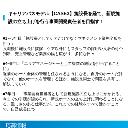
キャリアパスモデル【CASE3】施設長を経て、新規施
設の立ち上げを行う事業開発責任者を目指す！
■1～3年目「施設長としてケアだけでなくマネジメント業務全般を
担う」
入職後に施設長に抜擢、ケア以外にもスタッフの採用や入居の可否
判断、売上管理など業務の幅も広がり、多忙な日々
■4~6年目「エリアマネージャーとして複数の施設を担当すること
に」
近隣のホーム全体の管理も任されるようになる。自身のホームだけ
でなく、他のホームを管理するほか、施設長同士で問題を共有し、
解決していく
■7年目～「事業開発担当者として新規施設の立ち上げにかかわる」
今までの手腕が認められ、新規ホームの立ち上げに関わることにな
る。難しさのある仕事だが、これまでの経験をすべて活かすこと
で、自己成長につ
応募情報