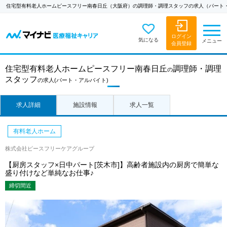
住宅型有料老人ホームピースフリー南春日丘（大阪府）の調理師・調理スタッフの求人（パート
ログイン
気になる
メニュー
会員登録
住宅型有料老人ホームピースフリー南春日丘
調理師・調理
の
スタッフ
の求人
(パート・アルバイト)
求人詳細
施設情報
求人一覧
有料老人ホーム
株式会社ピースフリーケアグループ
【厨房スタッフ×日中パート[茨木市]】高齢者施設内の厨房で簡単な
盛り付けなど単純なお仕事♪
締切間近