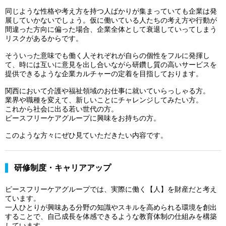
同じような性格や考え方を持つ人ばかりが集まっていても企業は発
展していかないでしょう。仮に働いている人たちの考え方や行動が
間違った方向に偏った場合、企業全体として衰退していってしまう
リスクがあるからです。
そういった意味でも働く人それぞれが自らの個性をフルに発揮し
て、時には互いに意見を出し合いながら研鑽し質の高いサービスを
提供できるような企業カルチャーの定着を目指しております。
関西において介護や福祉領域のお仕事に就いていらっしゃる方。
業界や職種を変えて、新しいことにチャレンジしてみたい方。
これから社会に出る若い世代の方。
ピースフリーケアグループに興味をお持ちの方。
このような方々にぜひ見ていただきたい内容です。
研修制度・キャリアアップ
ピースフリーケアグループでは、実際に働く【人】を財産だと考え
ています。
一人ひとりが興味ある分野の知識やスキルを高められる環境を創出
することで、自己成長を体感できるような教育体制の仕組みを構築
しています。