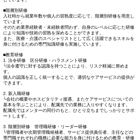
■階層別研修
入社時から就業年数や個人の習熟度に応じて、階層別研修を用意し
ています。
そのため業界経験者・未経験者問わず、自身のレベルに応じた研修
により知識や技術の習熟を深めることができます。
また、医療・介護のスペシャリストとして広く活躍できるスキルを
身に付けるための専門知識研修も実施しています。
■教育研修
1. 法令研修 区分研修・ハラスメント研修
└法令遵守に対する認識を持つことにより、リスク軽減に努めま
す。
個人の認識を正しく統一することで、適切なケアサービスの提供が
できます。
2. 新入職研修
└会社の概要やホスピタリティ接遇、またケアサービスについての
基本を学ぶことにより、配属先での業務に入りやすくなります。
配属先ではメンターの同行のもと、ひとり立ちまでしっかりとサポ
ートします。
3. 階層別研修 管理職研修・リーダー研修
└管理職者や次期管理職候補者、サービス提供責任者、主任などの
専門職それぞれの職務に必要な能力を身に付けるための教育・研修