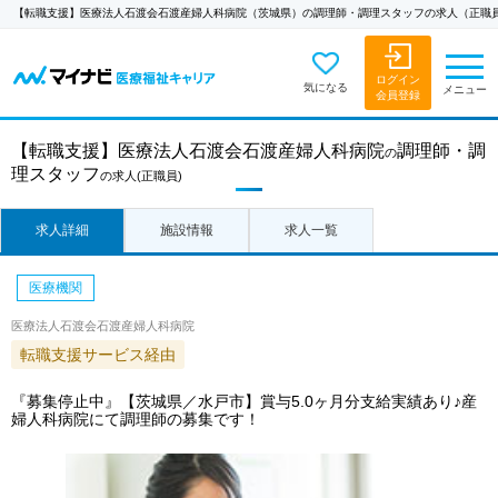
【転職支援】医療法人石渡会石渡産婦人科病院（茨城県）の調理師・調理スタッフの求人（正職
ログイン
気になる
メニュー
会員登録
【転職支援】
医療法人石渡会石渡産婦人科病院
調理師・調
の
理スタッフ
の求人
(正職員)
求人詳細
施設情報
求人一覧
医療機関
医療法人石渡会石渡産婦人科病院
転職支援サービス経由
『募集停止中』【茨城県／水戸市】賞与5.0ヶ月分支給実績あり♪産
婦人科病院にて調理師の募集です！