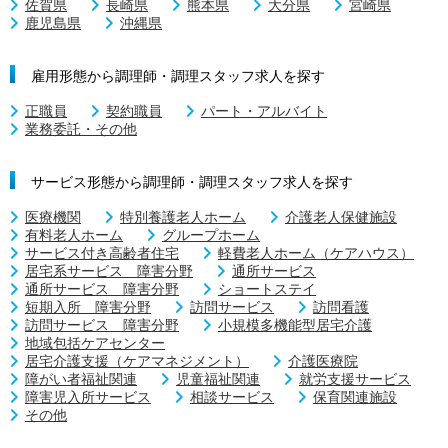
佐賀県
長崎県
熊本県
大分県
宮崎県
鹿児島県
沖縄県
雇用形態から調理師・調理スタッフ求人を探す
正職員
契約職員
パート・アルバイト
業務委託・その他
サービス形態から調理師・調理スタッフ求人を探す
医療機関
特別養護老人ホーム
介護老人保健施設
有料老人ホーム
グループホーム
サービス付き高齢者住宅
軽費老人ホーム（ケアハウス）
居宅系サービス 障害分野
通所サービス
通所サービス 障害分野
ショートステイ
短期入所 障害分野
訪問サービス
訪問看護
訪問サービス 障害分野
小規模多機能型居宅介護
地域包括ケアセンター
居宅介護支援（ケアマネジメント）
介護医療院
障がい者福祉関連
児童福祉関連
就労支援サービス
障害児入所サービス
相談サービス
保育関連施設
その他