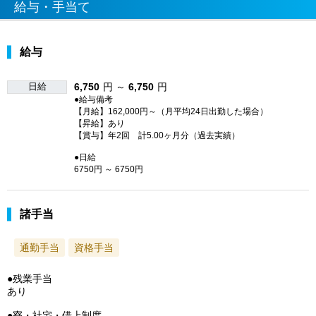
給与・手当て
給与
日給
6,750
円 ～
6,750
円
●給与備考
【月給】162,000円～（月平均24日出勤した場合）
【昇給】あり
【賞与】年2回 計5.00ヶ月分（過去実績）
●日給
6750円 ～ 6750円
諸手当
通勤手当
資格手当
●残業手当
あり
●寮・社宅・借上制度