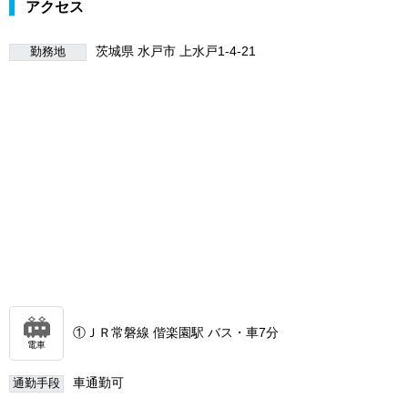
アクセス
茨城県 水戸市 上水戸1-4-21
勤務地
①ＪＲ常磐線 偕楽園駅 バス・車7分
電車
車通勤可
通勤手段