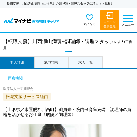
【転職支援】川西湖山病院（山形県）の調理師・調理スタッフの求人（正職員）
ログイン
気になる
メニュー
会員登録
【転職支援】
川西湖山病院
調理師・調理スタッフ
の
の求人
(正職
員)
求人詳細
施設情報
求人一覧
医療機関
医療法人社団湖聖会
転職支援サービス経由
【山形県／東置賜郡川西町】職員寮・院内保育室完備！調理師の資
格を活かせるお仕事《病院／調理師》