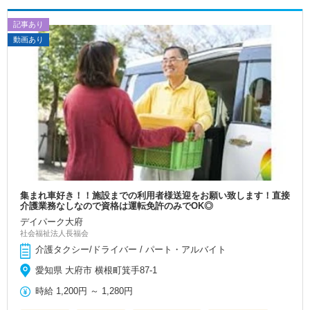
記事あり
動画あり
集まれ車好き！！施設までの利用者様送迎をお願い致します！直接
介護業務なしなので資格は運転免許のみでOK◎
デイパーク大府
社会福祉法人長福会
介護タクシー/ドライバー / パート・アルバイト
愛知県 大府市 横根町箕手87-1
時給
1,200円
～
1,280円