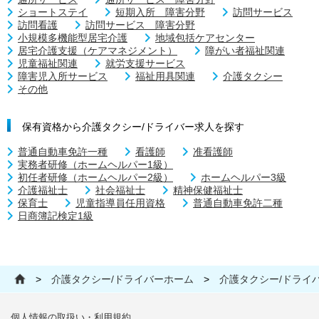
ショートステイ
短期入所 障害分野
訪問サービス
訪問看護
訪問サービス 障害分野
小規模多機能型居宅介護
地域包括ケアセンター
居宅介護支援（ケアマネジメント）
障がい者福祉関連
児童福祉関連
就労支援サービス
障害児入所サービス
福祉用具関連
介護タクシー
その他
保有資格から介護タクシー/ドライバー求人を探す
普通自動車免許一種
看護師
准看護師
実務者研修（ホームヘルパー1級）
初任者研修（ホームヘルパー2級）
ホームヘルパー3級
介護福祉士
社会福祉士
精神保健福祉士
保育士
児童指導員任用資格
普通自動車免許二種
日商簿記検定1級
>
介護タクシー/ドライバーホーム
>
介護タクシー/ドライ
個人情報の取扱い・利用規約