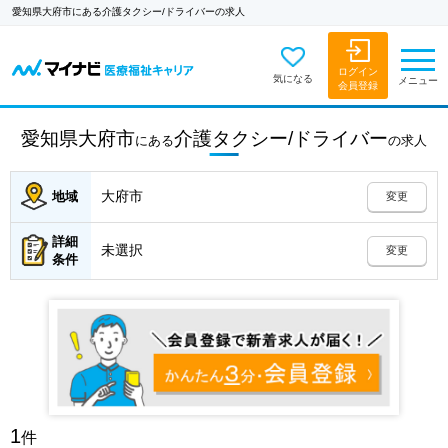
愛知県大府市にある介護タクシー/ドライバーの求人
ログイン
気になる
メニュー
会員登録
愛知県大府市
介護タクシー/ドライバー
にある
の
求人
大府市
地域
変更
詳細
未選択
変更
条件
1
件