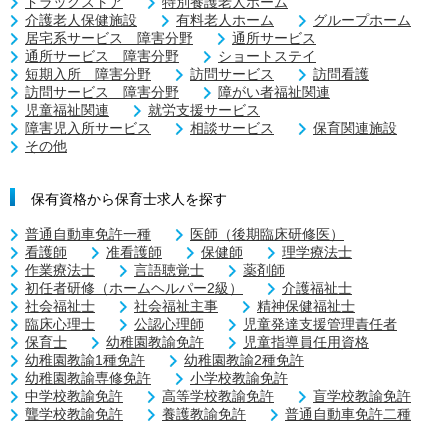
ドラッグストア
特別養護老人ホーム
介護老人保健施設
有料老人ホーム
グループホーム
居宅系サービス 障害分野
通所サービス
通所サービス 障害分野
ショートステイ
短期入所 障害分野
訪問サービス
訪問看護
訪問サービス 障害分野
障がい者福祉関連
児童福祉関連
就労支援サービス
障害児入所サービス
相談サービス
保育関連施設
その他
保有資格から保育士求人を探す
普通自動車免許一種
医師（後期臨床研修医）
看護師
准看護師
保健師
理学療法士
作業療法士
言語聴覚士
薬剤師
初任者研修（ホームヘルパー2級）
介護福祉士
社会福祉士
社会福祉主事
精神保健福祉士
臨床心理士
公認心理師
児童発達支援管理責任者
保育士
幼稚園教諭免許
児童指導員任用資格
幼稚園教諭1種免許
幼稚園教諭2種免許
幼稚園教諭専修免許
小学校教諭免許
中学校教諭免許
高等学校教諭免許
盲学校教諭免許
聾学校教諭免許
養護教諭免許
普通自動車免許二種