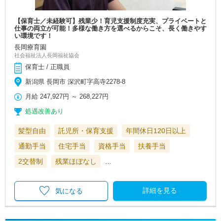
【保育士／未経験可】残業少！育児支援制度充実、プライベートと
仕事の両立が可能！多様な働き方を選べるからこそ、長く働きやす
い環境です！
長岡療育園
社会福祉法人長岡福祉協会
保育士 / 正職員
新潟県 長岡市 深沢町字高寺2278-8
月給
247,927円
～
268,227円
処遇改善あり
髪型自由
託児所・保育支援
年間休日120日以上
通勤手当
住宅手当
資格手当
扶養手当
2交替制
残業ほぼなし
…
詳細を見る
気になる