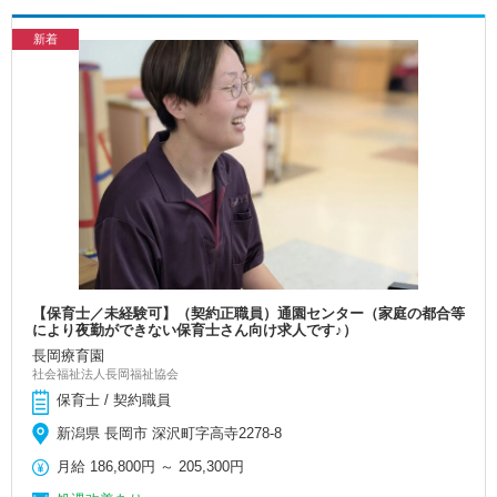
新着
【保育士／未経験可】（契約正職員）通園センター（家庭の都合等
により夜勤ができない保育士さん向け求人です♪）
長岡療育園
社会福祉法人長岡福祉協会
保育士 / 契約職員
新潟県 長岡市 深沢町字高寺2278-8
月給
186,800円
～
205,300円