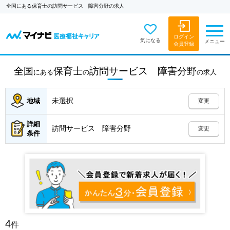
全国にある保育士の訪問サービス 障害分野の求人
ログイン
気になる
メニュー
会員登録
全国
保育士
訪問サービス 障害分野
にある
の
の
求人
未選択
地域
変更
詳細
訪問サービス 障害分野
変更
条件
4
件