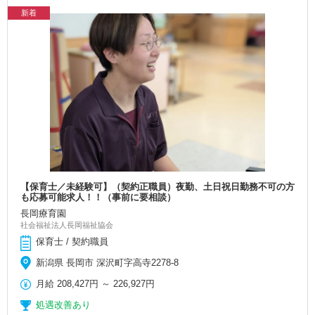
新着
【保育士／未経験可】（契約正職員）夜勤、土日祝日勤務不可の方
も応募可能求人！！（事前に要相談）
長岡療育園
社会福祉法人長岡福祉協会
保育士 / 契約職員
新潟県 長岡市 深沢町字高寺2278-8
月給
208,427円
～
226,927円
処遇改善あり