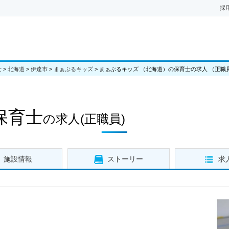
採
士
>
北海道
>
伊達市
>
まぁぶるキッズ
>
まぁぶるキッズ （北海道）の保育士の求人 （正職
保育士
の求人
(正職員)
施設情報
ストーリー
求