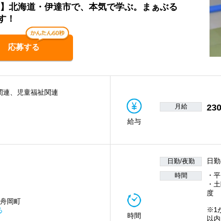
員】北海道・伊達市で、本気で学ぶ。まぁぶる
す！
応募する
関連、児童福祉関連
月給
230
給与
日勤
日勤/夜勤
・平
時間
・土
度
 舟岡町
※1
る
時間
以内