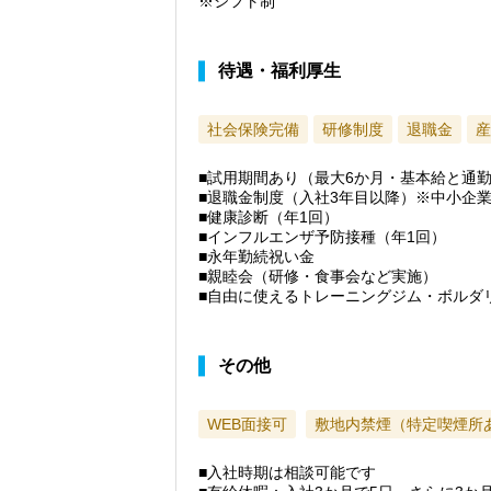
※シフト制
待遇・福利厚生
社会保険完備
研修制度
退職金
産
■試用期間あり（最大6か月・基本給と通
■退職金制度（入社3年目以降）※中小企
■健康診断（年1回）
■インフルエンザ予防接種（年1回）
■永年勤続祝い金
■親睦会（研修・食事会など実施）
■自由に使えるトレーニングジム・ボルダ
その他
WEB面接可
敷地内禁煙（特定喫煙所
■入社時期は相談可能です