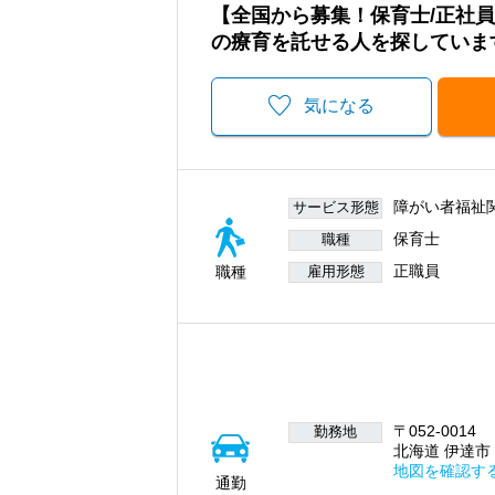
【全国から募集！保育士/正社
の療育を託せる人を探していま
気になる
障がい者福祉
サービス形態
保育士
職種
正職員
職種
雇用形態
〒052-0014
勤務地
北海道 伊達市
地図を確認す
通勤