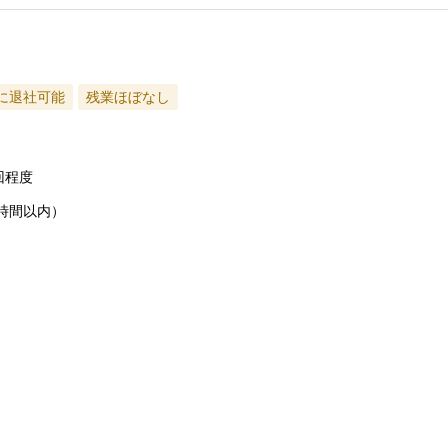
でに退社可能
残業ほぼなし
回程度
時間以内）