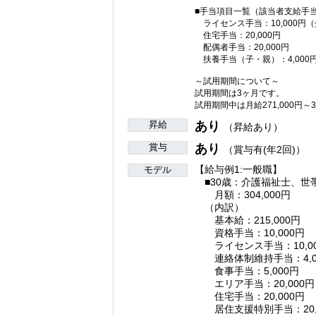
■手当項目一覧（該当者支給手
ライセンス手当：10,000円
住宅手当：20,000円
配偶者手当：20,000円
扶養手当（子・
～試用期間について～
試用期間は3ヶ月です。
試用期間中は月給271,000円～
昇給
あり
（昇給あり）
賞与
あり
（賞与有(年2回)）
【給与例1:一般職】
モデル
■30歳：介護福祉士、世
月額：304,000円
（内訳）
基本給：215,000円
資格手当：10,000円
ライセンス手当：10,00
連絡体制維持手当：4,0
食事手当：5,000円
エリア手当：20,000円
住宅手当：20,000円
居住支援特別手当：20,