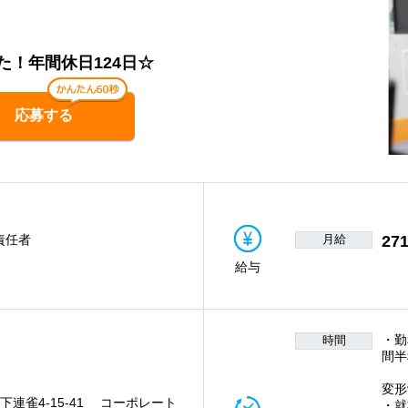
！年間休日124日☆
応募する
月給
271
責任者
給与
・勤
時間
間半
一
変形
下連雀4-15-41 コーポレート
・就業