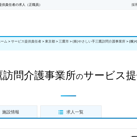
提供責任者の求人（正職員）
採
ホーム
>
サービス提供責任者
>
東京都
>
三鷹市
>
(株)やさしい手三鷹訪問介護事業所
>
(株
鷹訪問介護事業所
サービス提
の
施設情報
求人一覧