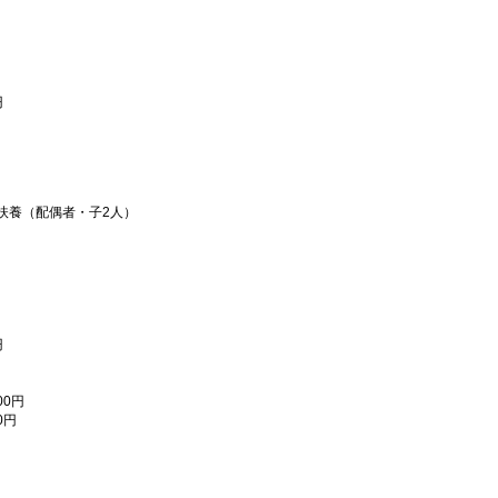
円
偶者・子2人）
円
0円
0円