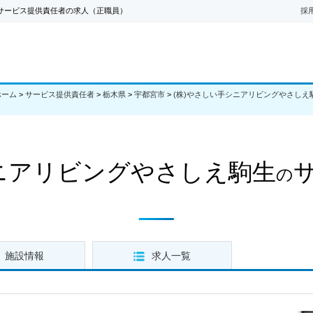
のサービス提供責任者の求人（正職員）
採
ホーム
>
サービス提供責任者
>
栃木県
>
宇都宮市
>
(株)やさしい手シニアリビングやさしえ
シニアリビングやさしえ駒生
の
施設情報
求人一覧