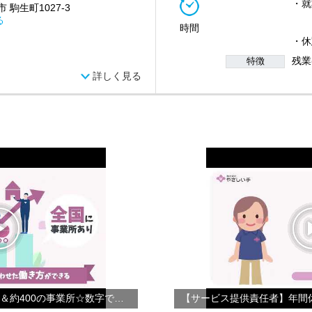
・就業
 駒生町1027-3
(2
る
時間
(3
・休
残業
特徴
詳しく見る
【会社紹介】☆年間休日124日＆約400の事業所☆数字で見るやさしい手