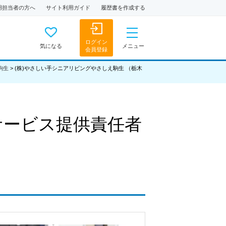
用担当者の方へ
サイト利用ガイド
履歴書を作成する
ログイン
気になる
メニュー
会員登録
駒生
>
(株)やさしい手シニアリビングやさしえ駒生 （栃木
サービス提供責任者