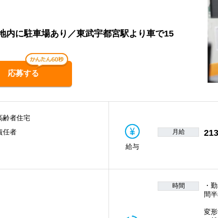
地内に駐車場あり／東武宇都宮駅より車で15
応募する
高齢者住宅
月給
213
責任者
給与
・勤
時間
間半
一
変形