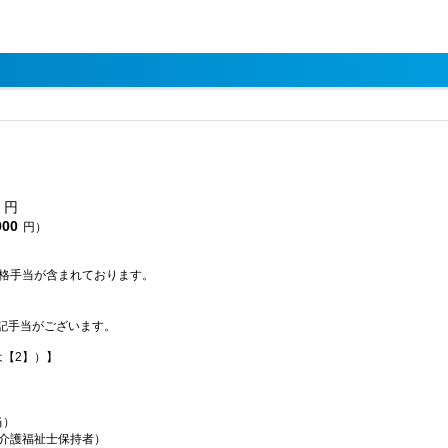
円
000
円）
資格手当が含まれております。
記手当がございます。
は【2】）】
当）
（介護福祉士保持者）