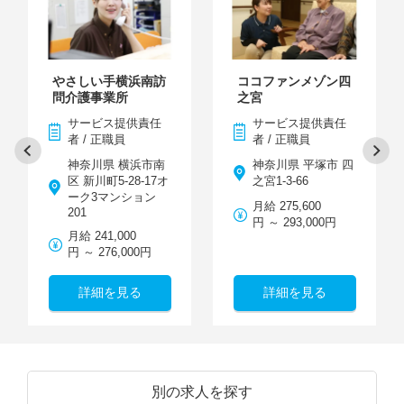
やさしい手横浜南訪
ココファンメゾン四
問介護事業所
之宮
サービス提供責任
サービス提供責任
者 / 正職員
者 / 正職員
神奈川県 横浜市南
神奈川県 平塚市 四
区 新川町5-28-17オ
之宮1-3-66
ーク3マンション
月給 275,600
201
円 ～ 293,000円
月給 241,000
円 ～ 276,000円
詳細を見る
詳細を見る
別の求人を探す