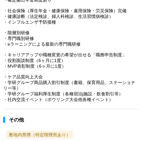
・社会保険（厚生年金・健康保険・雇用保険・労災保険）完備
・健康診断（法定検診、婦人科検診、生活習慣病検診）
・インフルエンザ予防接種
・階層別研修
・専門職別研修
・eラーニングによる最新の専門職研修
・キャリアアップや職種変更の希望が出せる「職務申告制度」
・役割面談制度（6ヶ月に1度）
・MVP表彰制度（6ヶ月に1度）
・ケア品質向上大会
・学研グループ商品購入割引制度（書籍、保育用品、ステーショナ
リー等）
・学研グループ福利厚生制度（各種宿泊j施設・飲食割引等）
・社内交流イベント（ボウリング大会他各種イベント）
その他
敷地内禁煙（特定喫煙所あり）