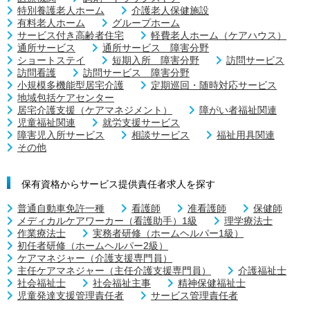
特別養護老人ホーム
介護老人保健施設
有料老人ホーム
グループホーム
サービス付き高齢者住宅
軽費老人ホーム（ケアハウス）
通所サービス
通所サービス 障害分野
ショートステイ
短期入所 障害分野
訪問サービス
訪問看護
訪問サービス 障害分野
小規模多機能型居宅介護
定期巡回・随時対応サービス
地域包括ケアセンター
居宅介護支援（ケアマネジメント）
障がい者福祉関連
児童福祉関連
就労支援サービス
障害児入所サービス
相談サービス
福祉用具関連
その他
保有資格からサービス提供責任者求人を探す
普通自動車免許一種
看護師
准看護師
保健師
メディカルケアワーカー（看護助手）1級
理学療法士
作業療法士
実務者研修（ホームヘルパー1級）
初任者研修（ホームヘルパー2級）
ケアマネジャー（介護支援専門員）
主任ケアマネジャー（主任介護支援専門員）
介護福祉士
社会福祉士
社会福祉主事
精神保健福祉士
児童発達支援管理責任者
サービス管理責任者