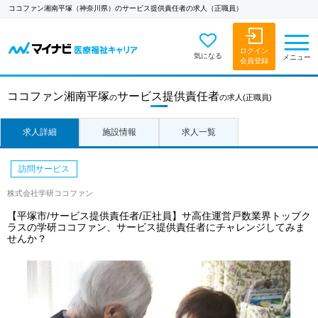
ココファン湘南平塚（神奈川県）のサービス提供責任者の求人（正職員）
ログイン
気になる
メニュー
会員登録
ココファン湘南平塚
サービス提供責任者
の
の求人
(正職員)
求人詳細
施設情報
求人一覧
訪問サービス
株式会社学研ココファン
【平塚市/サービス提供責任者/正社員】サ高住運営戸数業界トップク
ラスの学研ココファン、サービス提供責任者にチャレンジしてみま
せんか？