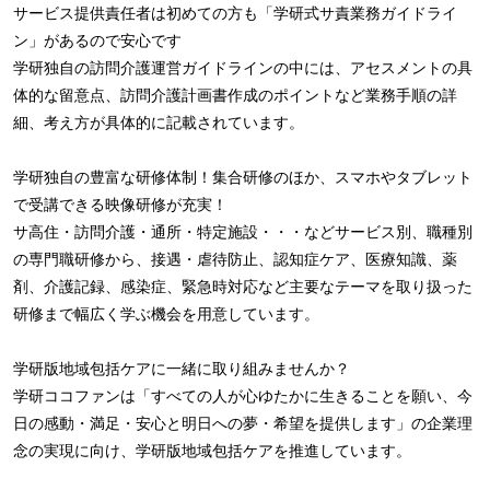
サービス提供責任者は初めての方も「学研式サ責業務ガイドライ
ン」があるので安心です
学研独自の訪問介護運営ガイドラインの中には、アセスメントの具
体的な留意点、訪問介護計画書作成のポイントなど業務手順の詳
細、考え方が具体的に記載されています。
学研独自の豊富な研修体制！集合研修のほか、スマホやタブレット
で受講できる映像研修が充実！
サ高住・訪問介護・通所・特定施設・・・などサービス別、職種別
の専門職研修から、接遇・虐待防止、認知症ケア、医療知識、薬
剤、介護記録、感染症、緊急時対応など主要なテーマを取り扱った
研修まで幅広く学ぶ機会を用意しています。
学研版地域包括ケアに一緒に取り組みませんか？
学研ココファンは「すべての人が心ゆたかに生きることを願い、今
日の感動・満足・安心と明日への夢・希望を提供します」の企業理
念の実現に向け、学研版地域包括ケアを推進しています。