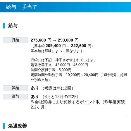
給与・手当て
給与
月給
275,600
円 ～
293,000
円
209,400
222,600
（基本給
円 ～
円）
基本給は経験によって異なります。
月給には下記一律手当が含まれています。
処遇改善手当 42,000円～45,000円
訪問介護員手当 5,000円
定額時間外勤務手当 19,200円～20,400円（10時間分、超過
分別途支給）
昇給
あり
（考課は年に2回）
賞与
あり
（6月と12月の年2回
※会社実績により変動するポイント制（昨年度実績
2.2ヶ月））
処遇改善