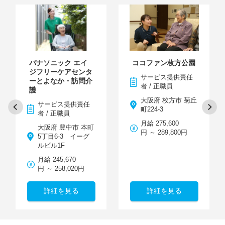
パナソニック エイ
ココファン枚方公園
ジフリーケアセンタ
サービス提供責任
ーとよなか・訪問介
者 / 正職員
護
大阪府 枚方市 菊丘
サービス提供責任
町224-3
者 / 正職員
月給 275,600
大阪府 豊中市 本町
円 ～ 289,800円
5丁目6-3 イーグ
ルビル1F
月給 245,670
円 ～ 258,020円
詳細を見る
詳細を見る