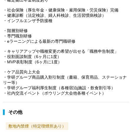
・社会保険（厚生年金・健康保険・雇用保険・労災保険）完備
・健康診断（法定検診、婦人科検診、生活習慣病検診）
・インフルエンザ予防接種
・階層別研修
・専門職別研修
・eラーニングによる最新の専門職研修
・キャリアアップや職種変更の希望が出せる「職務申告制度」
・役割面談制度（6ヶ月に1度）
・MVP表彰制度（6ヶ月に1度）
・ケア品質向上大会
・学研グループ商品購入割引制度（書籍、保育用品、ステーショナ
リー等）
・学研グループ福利厚生制度（各種宿泊j施設・飲食割引等）
・社内交流イベント（ボウリング大会他各種イベント）
その他
敷地内禁煙（特定喫煙所あり）