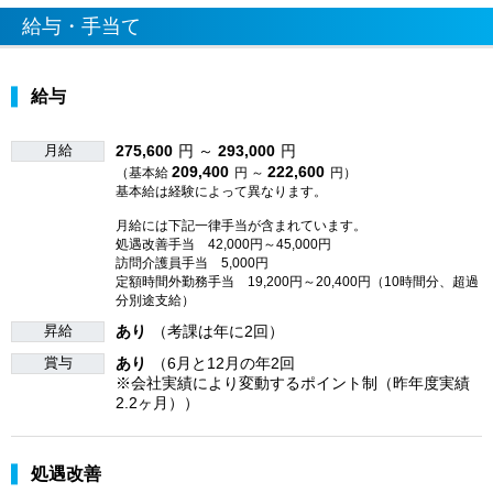
給与・手当て
給与
月給
275,600
円 ～
293,000
円
209,400
222,600
（基本給
円 ～
円）
基本給は経験によって異なります。
月給には下記一律手当が含まれています。
処遇改善手当 42,000円～45,000円
訪問介護員手当 5,000円
定額時間外勤務手当 19,200円～20,400円（10時間分、超過
分別途支給）
昇給
あり
（考課は年に2回）
賞与
あり
（6月と12月の年2回
※会社実績により変動するポイント制（昨年度実績
2.2ヶ月））
処遇改善