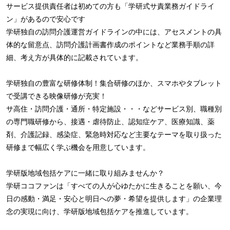
サービス提供責任者は初めての方も「学研式サ責業務ガイドライ
ン」があるので安心です
学研独自の訪問介護運営ガイドラインの中には、アセスメントの具
体的な留意点、訪問介護計画書作成のポイントなど業務手順の詳
細、考え方が具体的に記載されています。
学研独自の豊富な研修体制！集合研修のほか、スマホやタブレット
で受講できる映像研修が充実！
サ高住・訪問介護・通所・特定施設・・・などサービス別、職種別
の専門職研修から、接遇・虐待防止、認知症ケア、医療知識、薬
剤、介護記録、感染症、緊急時対応など主要なテーマを取り扱った
研修まで幅広く学ぶ機会を用意しています。
学研版地域包括ケアに一緒に取り組みませんか？
学研ココファンは「すべての人が心ゆたかに生きることを願い、今
日の感動・満足・安心と明日への夢・希望を提供します」の企業理
念の実現に向け、学研版地域包括ケアを推進しています。