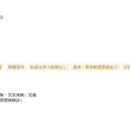
日
度
制服貸与
転居を伴う転勤なし
産休・育休制度実績あり
介
険・労災保険）完備
習慣病検診）