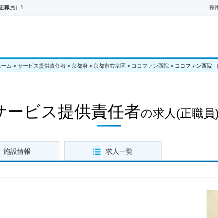
正職員）1
採
ホーム
>
サービス提供責任者
>
京都府
>
京都市右京区
>
ココファン西院
>
ココファン西院 
サービス提供責任者
の求人
(正職員)
施設情報
求人一覧