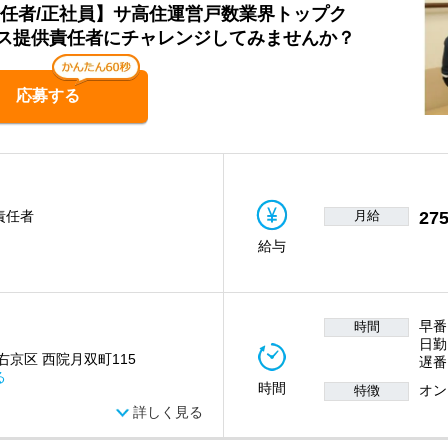
責任者/正社員】サ高住運営戸数業界トップク
ス提供責任者にチャレンジしてみませんか？
応募する
月給
275
責任者
給与
早番
時間
日勤
右京区 西院月双町115
遅番
る
時間
オン
特徴
詳しく見る