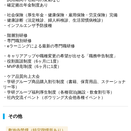
・確定拠出年金制度あり
・社会保険（厚生年金・健康保険・雇用保険・労災保険）完備
・健康診断（法定検診、婦人科検診、生活習慣病検診）
・インフルエンザ予防接種
・階層別研修
・専門職別研修
・eラーニングによる最新の専門職研修
・キャリアアップや職種変更の希望が出せる「職務申告制度」
・役割面談制度（6ヶ月に1度）
・MVP表彰制度（6ヶ月に1度）
・ケア品質向上大会
・学研グループ商品購入割引制度（書籍、保育用品、ステーショナ
リー等）
・学研グループ福利厚生制度（各種宿泊j施設・飲食割引等）
・社内交流イベント（ボウリング大会他各種イベント）
その他
敷地内禁煙（特定喫煙所あり）