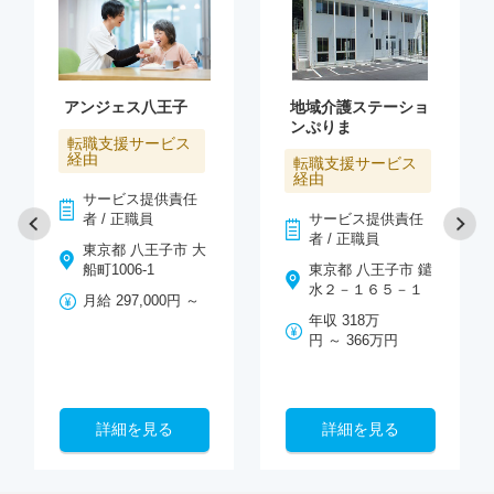
アンジェス八王子
地域介護ステーショ
ンぷりま
転職支援サービス
経由
転職支援サービス
経由
サービス提供責任
者 / 正職員
サービス提供責任
者 / 正職員
東京都 八王子市 大
船町1006-1
東京都 八王子市 鑓
水２－１６５－１
月給 297,000円 ～
年収 318万
円 ～ 366万円
詳細を見る
詳細を見る