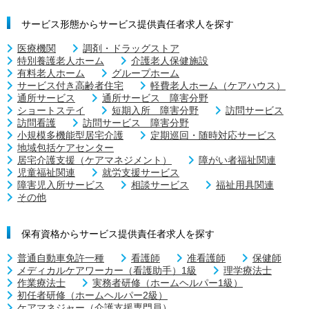
サービス形態からサービス提供責任者求人を探す
医療機関
調剤・ドラッグストア
特別養護老人ホーム
介護老人保健施設
有料老人ホーム
グループホーム
サービス付き高齢者住宅
軽費老人ホーム（ケアハウス）
通所サービス
通所サービス 障害分野
ショートステイ
短期入所 障害分野
訪問サービス
訪問看護
訪問サービス 障害分野
小規模多機能型居宅介護
定期巡回・随時対応サービス
地域包括ケアセンター
居宅介護支援（ケアマネジメント）
障がい者福祉関連
児童福祉関連
就労支援サービス
障害児入所サービス
相談サービス
福祉用具関連
その他
保有資格からサービス提供責任者求人を探す
普通自動車免許一種
看護師
准看護師
保健師
メディカルケアワーカー（看護助手）1級
理学療法士
作業療法士
実務者研修（ホームヘルパー1級）
初任者研修（ホームヘルパー2級）
ケアマネジャー（介護支援専門員）