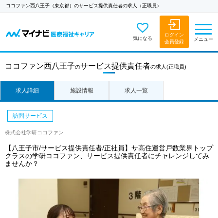
ココファン西八王子（東京都）のサービス提供責任者の求人（正職員）
ログイン
気になる
メニュー
会員登録
ココファン西八王子
サービス提供責任者
の
の求人
(正職員)
求人詳細
施設情報
求人一覧
訪問サービス
株式会社学研ココファン
【八王子市/サービス提供責任者/正社員】サ高住運営戸数業界トップ
クラスの学研ココファン、サービス提供責任者にチャレンジしてみ
ませんか？