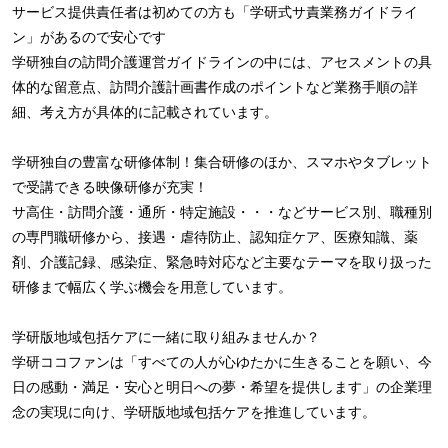
サービス提供責任者は初めての方も「学研式サ責業務ガイドライ
ン」があるので安心です
学研独自の訪問介護運営ガイドラインの中には、アセスメントの具
体的な留意点、訪問介護計画書作成のポイントなど業務手順の詳
細、考え方が具体的に記載されています。
学研独自の豊富な研修体制！集合研修のほか、スマホやタブレット
で受講できる映像研修が充実！
サ高住・訪問介護・通所・特定施設・・・などサービス別、職種別
の専門職研修から、接遇・虐待防止、認知症ケア、医療知識、薬
剤、介護記録、感染症、緊急時対応など主要なテーマを取り扱った
研修まで幅広く学ぶ機会を用意しています。
学研版地域包括ケアに一緒に取り組みませんか？
学研ココファンは「すべての人が心ゆたかに生きることを願い、今
日の感動・満足・安心と明日への夢・希望を提供します」の企業理
念の実現に向け、学研版地域包括ケアを推進しています。