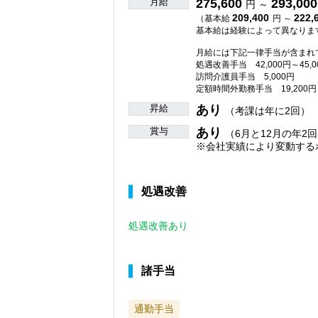
月給
275,600
293,000
円 ～
209,400
222,
（基本給
円 ～
基本給は経験によって異なりま
月給には下記一律手当が含まれ
処遇改善手当 42,000円～45,0
訪問介護員手当 5,000円
定額時間外勤務手当 19,200円
昇給
あり
（考課は年に2回）
賞与
あり
（6月と12月の年2回
※会社実績により変動する
処遇改善
処遇改善あり
諸手当
通勤手当