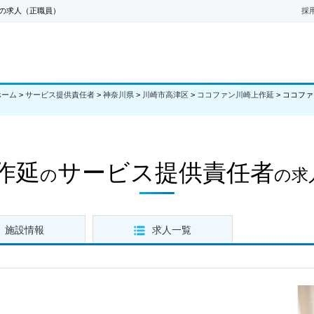
の求人（正職員）
採
ホーム
>
サービス提供責任者
>
神奈川県
>
川崎市高津区
>
ココファン川崎上作延
>
ココファ
作延
サービス提供責任者
の
の求
施設情報
求人一覧