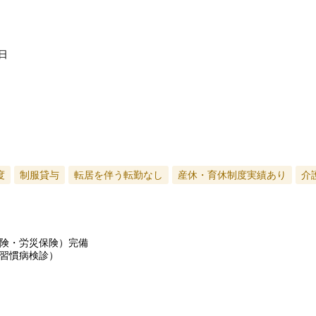
日
度
制服貸与
転居を伴う転勤なし
産休・育休制度実績あり
介
険・労災保険）完備
習慣病検診）