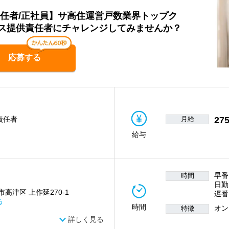
責任者/正社員】サ高住運営戸数業界トップク
ス提供責任者にチャレンジしてみませんか？
応募する
月給
275
責任者
給与
早番
時間
日勤
高津区 上作延270-1
遅番
る
時間
オン
特徴
詳しく見る