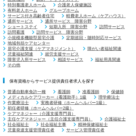
特別養護老人ホーム
介護老人保健施設
有料老人ホーム
グループホーム
サービス付き高齢者住宅
軽費老人ホーム（ケアハウス）
通所サービス
通所サービス 障害分野
ショートステイ
短期入所 障害分野
訪問サービス
訪問看護
訪問サービス 障害分野
小規模多機能型居宅介護
定期巡回・随時対応サービス
地域包括ケアセンター
居宅介護支援（ケアマネジメント）
障がい者福祉関連
児童福祉関連
就労支援サービス
障害児入所サービス
相談サービス
福祉用具関連
その他
保有資格からサービス提供責任者求人を探す
普通自動車免許一種
看護師
准看護師
保健師
メディカルケアワーカー（看護助手）1級
理学療法士
作業療法士
実務者研修（ホームヘルパー1級）
初任者研修（ホームヘルパー2級）
ケアマネジャー（介護支援専門員）
主任ケアマネジャー（主任介護支援専門員）
介護福祉士
社会福祉士
社会福祉主事
精神保健福祉士
児童発達支援管理責任者
サービス管理責任者