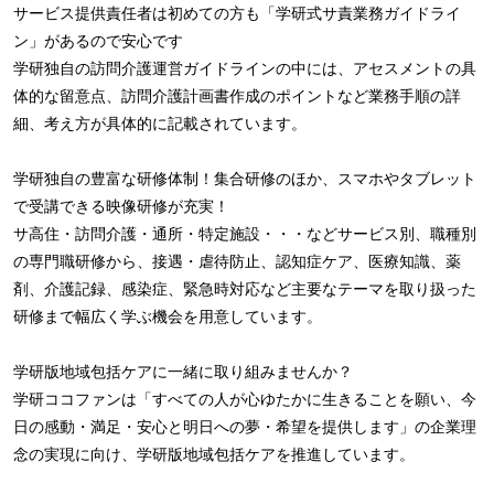
サービス提供責任者は初めての方も「学研式サ責業務ガイドライ
ン」があるので安心です
学研独自の訪問介護運営ガイドラインの中には、アセスメントの具
体的な留意点、訪問介護計画書作成のポイントなど業務手順の詳
細、考え方が具体的に記載されています。
学研独自の豊富な研修体制！集合研修のほか、スマホやタブレット
で受講できる映像研修が充実！
サ高住・訪問介護・通所・特定施設・・・などサービス別、職種別
の専門職研修から、接遇・虐待防止、認知症ケア、医療知識、薬
剤、介護記録、感染症、緊急時対応など主要なテーマを取り扱った
研修まで幅広く学ぶ機会を用意しています。
学研版地域包括ケアに一緒に取り組みませんか？
学研ココファンは「すべての人が心ゆたかに生きることを願い、今
日の感動・満足・安心と明日への夢・希望を提供します」の企業理
念の実現に向け、学研版地域包括ケアを推進しています。