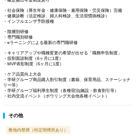
・社会保険（厚生年金・健康保険・雇用保険・労災保険）完備
・健康診断（法定検診、婦人科検診、生活習慣病検診）
・インフルエンザ予防接種
・階層別研修
・専門職別研修
・eラーニングによる最新の専門職研修
・キャリアアップや職種変更の希望が出せる「職務申告制度」
・役割面談制度（6ヶ月に1度）
・MVP表彰制度（6ヶ月に1度）
・ケア品質向上大会
・学研グループ商品購入割引制度（書籍、保育用品、ステーショナ
リー等）
・学研グループ福利厚生制度（各種宿泊j施設・飲食割引等）
・社内交流イベント（ボウリング大会他各種イベント）
その他
敷地内禁煙（特定喫煙所あり）