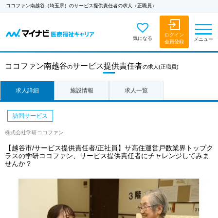
ココファン南越谷（埼玉県）のサービス提供責任者の求人（正職員）
ログイン
気になる
メニュー
会員登録
ココファン南越谷
サービス提供責任者
の
の求人
(正職員)
求人詳細
施設情報
求人一覧
訪問サービス
株式会社学研ココファン
【越谷市/サービス提供責任者/正社員】サ高住運営戸数業界トップク
ラスの学研ココファン、サービス提供責任者にチャレンジしてみま
せんか？