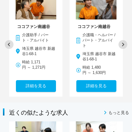
ココファン南越谷
ココファン南越谷
介護助手 / パー
介護職・ヘルパー /
ト・アルバイト
パート・アルバイ
ト
埼玉県 越谷市 新越
谷1-68-1
埼玉県 越谷市 新越
谷1-68-1
時給 1,171
円 ～ 1,271円
時給 1,480
円 ～ 1,630円
詳細を見る
詳細を見る
近くの似たような求人
もっと見る