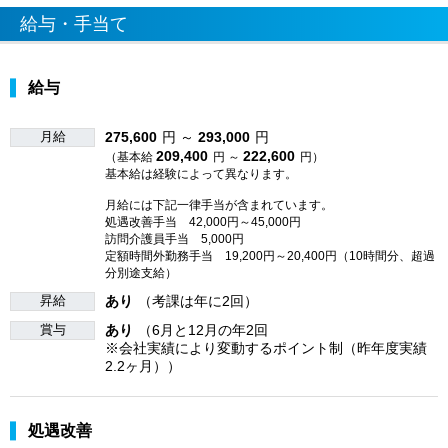
給与・手当て
給与
月給
275,600
円 ～
293,000
円
209,400
222,600
（基本給
円 ～
円）
基本給は経験によって異なります。
月給には下記一律手当が含まれています。
処遇改善手当 42,000円～45,000円
訪問介護員手当 5,000円
定額時間外勤務手当 19,200円～20,400円（10時間分、超過
分別途支給）
昇給
あり
（考課は年に2回）
賞与
あり
（6月と12月の年2回
※会社実績により変動するポイント制（昨年度実績
2.2ヶ月））
処遇改善