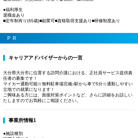
●福利厚生
退職金あり
■定年制有り(65歳)■副業可■資格取得支援あり■研修制度あり
ＰＲ
キャリアアドバイザーからの一言
大分県大分市に位置する訪問介護における、正社員サービス提供責
任者の募集です！
マイカー通勤可能☆無料駐車場完備♪駅から車で5分☆通勤しやすい
立地での就業になります！
ご興味ある方には、面接対策ポイントなど、さらに詳細をお話しい
たしますのでお気軽にご相談ください。
事業所情報1
●施設種別