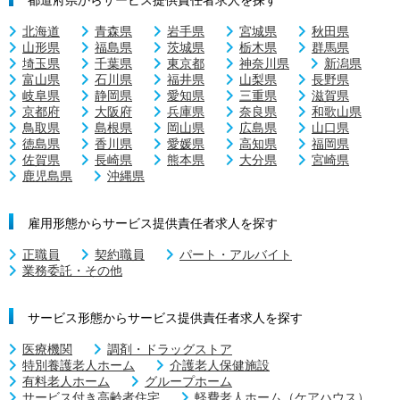
北海道
青森県
岩手県
宮城県
秋田県
山形県
福島県
茨城県
栃木県
群馬県
埼玉県
千葉県
東京都
神奈川県
新潟県
富山県
石川県
福井県
山梨県
長野県
岐阜県
静岡県
愛知県
三重県
滋賀県
京都府
大阪府
兵庫県
奈良県
和歌山県
鳥取県
島根県
岡山県
広島県
山口県
徳島県
香川県
愛媛県
高知県
福岡県
佐賀県
長崎県
熊本県
大分県
宮崎県
鹿児島県
沖縄県
雇用形態からサービス提供責任者求人を探す
正職員
契約職員
パート・アルバイト
業務委託・その他
サービス形態からサービス提供責任者求人を探す
医療機関
調剤・ドラッグストア
特別養護老人ホーム
介護老人保健施設
有料老人ホーム
グループホーム
サービス付き高齢者住宅
軽費老人ホーム（ケアハウス）