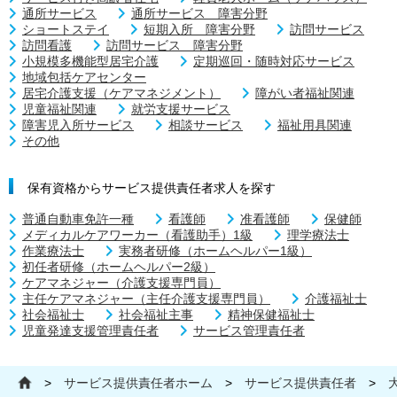
通所サービス
通所サービス 障害分野
ショートステイ
短期入所 障害分野
訪問サービス
訪問看護
訪問サービス 障害分野
小規模多機能型居宅介護
定期巡回・随時対応サービス
地域包括ケアセンター
居宅介護支援（ケアマネジメント）
障がい者福祉関連
児童福祉関連
就労支援サービス
障害児入所サービス
相談サービス
福祉用具関連
その他
保有資格からサービス提供責任者求人を探す
普通自動車免許一種
看護師
准看護師
保健師
メディカルケアワーカー（看護助手）1級
理学療法士
作業療法士
実務者研修（ホームヘルパー1級）
初任者研修（ホームヘルパー2級）
ケアマネジャー（介護支援専門員）
主任ケアマネジャー（主任介護支援専門員）
介護福祉士
社会福祉士
社会福祉主事
精神保健福祉士
児童発達支援管理責任者
サービス管理責任者
>
サービス提供責任者ホーム
>
サービス提供責任者
>