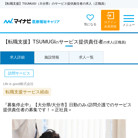
【転職支援】TSUMUGI（大分県）のサービス提供責任者の求人（正職員）
ログイン
気になる
メニュー
会員登録
【転職支援】
TSUMUGI
サービス提供責任者
の
の求人
(正職員)
求人詳細
施設情報
求人一覧
訪問サービス
Life is good株式会社
転職支援サービス経由
『募集停止中』【大分県/大分市】日勤のみ♪訪問介護でのサービス
提供責任者の募集です！＜正社員＞