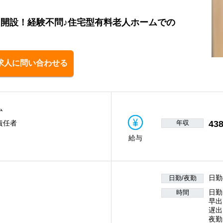
1月開設！経験不問♪住宅型有料老人ホームでの
求人に問い合わせる
ム
年収
43
責任者
給与
日勤
日勤/夜勤
日勤
時間
早出
遅出
夜勤