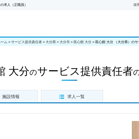
者の求人（正職員）
採
ホーム
>
サービス提供責任者
>
大分県
>
大分市
>
医心館 大分
>
医心館 大分 （大分県）の
館 大分
サービス提供責任者
の
施設情報
求人一覧