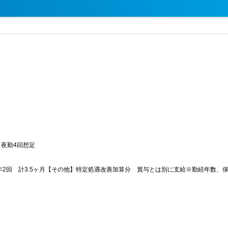
込・夜勤4回想定
与】年2回 計3.5ヶ月【その他】特定処遇改善加算分 賞与とは別に支給※勤続年数
）