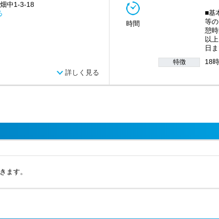
中1-3-18
■基
る
等の
時間
憩時
以上
日ま
18
特徴
詳しく見る
きます。