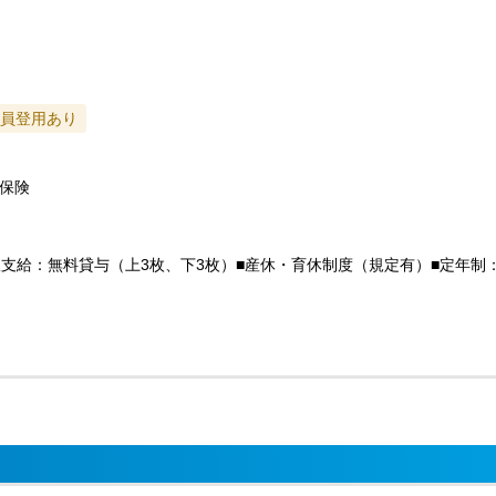
員登用あり
保険
服支給：無料貸与（上3枚、下3枚）■産休・育休制度（規定有）■定年制：