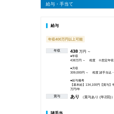
給与・手当て
給与
年収400万円以上可能
年収
438
万円 ～
●年収
438万円 ～ 程度 ※想定年収
●月収
309,000円 ～ 程度 諸手当
●給与備考
【基本給】134,100円【賞
万円/年
賞与
あり
（賞与あり (年2回)
諸手当