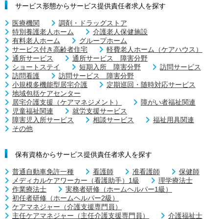
サービス形態からサービス提供責任者求人を探す
医療機関
調剤・ドラッグストア
特別養護老人ホーム
介護老人保健施設
有料老人ホーム
グループホーム
サービス付き高齢者住宅
軽費老人ホーム（ケアハウス）
通所サービス
通所サービス 障害分野
ショートステイ
短期入所 障害分野
訪問サービス
訪問看護
訪問サービス 障害分野
小規模多機能型居宅介護
定期巡回・随時対応サービス
地域包括ケアセンター
居宅介護支援（ケアマネジメント）
障がい者福祉関連
児童福祉関連
就労支援サービス
障害児入所サービス
相談サービス
福祉用具関連
その他
保有資格からサービス提供責任者求人を探す
普通自動車免許一種
看護師
准看護師
保健師
メディカルケアワーカー（看護助手）1級
理学療法士
作業療法士
実務者研修（ホームヘルパー1級）
初任者研修（ホームヘルパー2級）
ケアマネジャー（介護支援専門員）
主任ケアマネジャー（主任介護支援専門員）
介護福祉士