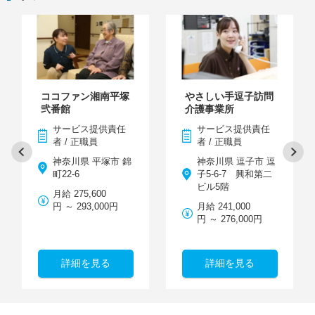
ココファン湘南平塚
やさしい手逗子訪問
弐番館
介護事業所
サービス提供責任
サービス提供責任
者 / 正職員
者 / 正職員
神奈川県 平塚市 錦
神奈川県 逗子市 逗
町22-6
子5-6-7 興和第二
ビル5階
月給 275,600
円 ～ 293,000円
月給 241,000
円 ～ 276,000円
詳細を見る
詳細を見る