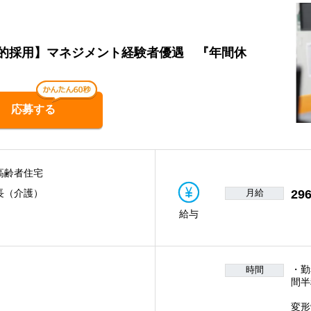
的採用】マネジメント経験者優遇 『年間休
応募する
高齢者住宅
月給
296
長（介護）
給与
・勤
時間
間半
一
変形