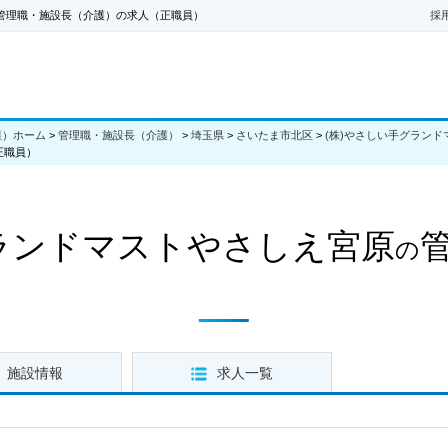
の管理職・施設長（介護）の求人（正職員）
採
護）ホーム
>
管理職・施設長（介護）
>
埼玉県
>
さいたま市北区
>
(株)やさしい手グラン
正職員）
グランドマストやさしえ宮原
の
施設情報
求人一覧