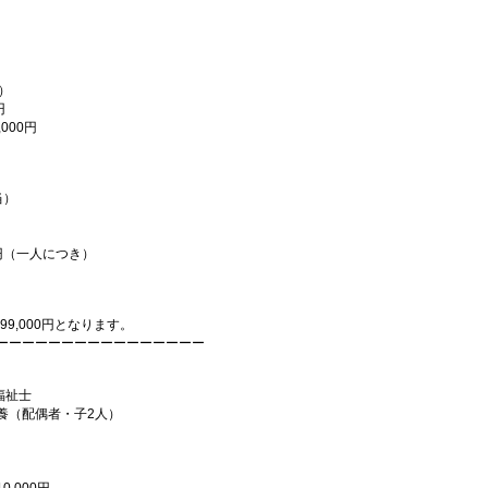
）
）
円
00円
当）
円（一人につき）
96,000円～299,000円となります。
ーーーーーーーーーーーーーーーー
福祉士
者・子2人）