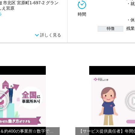
市北区 宮原町1-697-2 グラン
・就業
しえ宮原
(2
る
時間
(3
・休
残業
特徴
詳しく見る
【会社紹介】☆年間休日124日＆約400の事業所☆数字で見るやさしい手