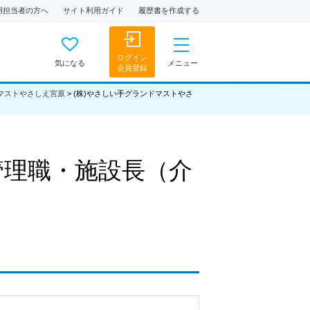
用担当者の方へ
サイト利用ガイド
履歴書を作成する
ログイン
気になる
メニュー
会員登録
ドマストやさしえ宮原
>
(株)やさしい手グランドマストやさ
管理職・施設長（介