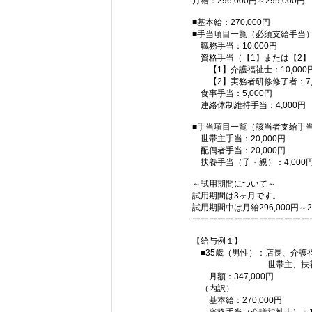
月給：296,000円～299,000円
■基本給：270,000円
■手当項目一覧（必須支給手当
職務手当：10,000円
資格手当（【1】または【2】
【1】介護福祉士：10,000
【2】実務者研修修了者：7,0
食事手当：5,000円
連絡体制維持手当：4,000円
■手当項目一覧（該当者支給手
世帯主手当：20,000円
配偶者手当：20,000円
扶養手当（子・親）：4,000
～試用期間について～
試用期間は3ヶ月です。
試用期間中は月給2
ーーーーーーーーーーーーーー
【給与例１】
■35歳（男性）：店長、介護
世帯主、扶養（配偶
月額：347,000円
（内訳）
基本給：270,000円