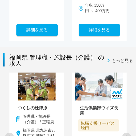
年収 350万
円 ～ 400万円
詳細を見る
詳細を見る
福岡県 管理職・施設長（介護） の
もっと見る
求人
つくしの杜陣原
生活倶楽部ウィズ長
尾
管理職・施設長
（介護） / 正職員
転職支援サービス
経由
福岡県 北九州市八
幡西区 陣原1-1-51