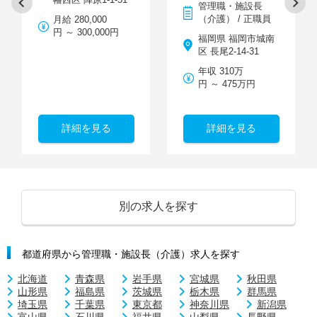
管理職・施設長
（介護） / 正職員
月給 280,000
円 ～ 300,000円
福岡県 福岡市城南
区 長尾2-14-31
年収 310万
円 ～ 475万円
詳細を見る
詳細を見る
別の求人を探す
都道府県から管理職・施設長（介護）求人を探す
北海道
青森県
岩手県
宮城県
秋田県
山形県
福島県
茨城県
栃木県
群馬県
埼玉県
千葉県
東京都
神奈川県
新潟県
富山県
石川県
福井県
山梨県
長野県