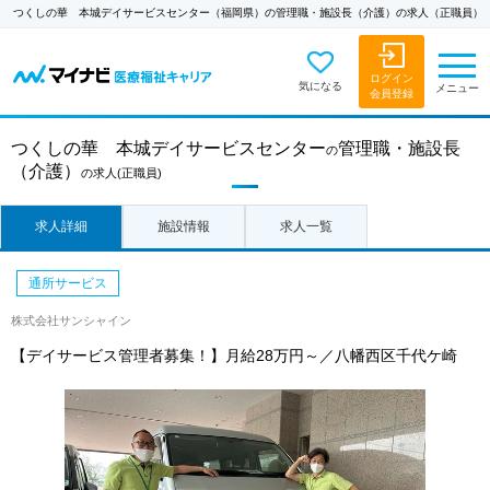
つくしの華 本城デイサービスセンター（福岡県）の管理職・施設長（介護）の求人（正職員）
ログイン
気になる
メニュー
会員登録
つくしの華 本城デイサービスセンター
管理職・施設長
の
（介護）
の求人
(正職員)
求人詳細
施設情報
求人一覧
通所サービス
株式会社サンシャイン
【デイサービス管理者募集！】月給28万円～／八幡西区千代ケ崎