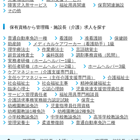
障害児入所サービス
福祉用具関連
保育関連施設
その他
保有資格から管理職・施設長（介護）求人を探す
普通自動車免許一種
看護師
准看護師
保健師
助産師
メディカルケアワーカー（看護助手）1級
理学療法士
作業療法士
言語聴覚士
超音波検査士
歯科医師
調剤事務資格（民間）
実務者研修（ホームヘルパー1級）
初任者研修（ホームヘルパー2級）
ホームヘルパー3級
ケアマネジャー（介護支援専門員）
主任ケアマネジャー（主任介護支援専門員）
介護福祉士
社会福祉士
社会福祉主事
精神保健福祉士
臨床心理士
公認心理師
児童発達支援管理責任者
サービス管理責任者
福祉用具専門相談員
介護請求事務実務能力認定試験
保育士
幼稚園教諭免許
児童指導員任用資格
幼稚園教諭1種免許
幼稚園教諭2種免許
小学校教諭免許
中学校教諭免許
高等学校教諭免許
管理栄養士
柔道整復師
普通自動車免許二種