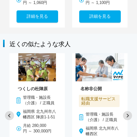
円 ～ 1,060円
円 ～ 1,100円
詳細を見る
詳細を見る
近くの似たような求人
つくしの杜陣原
名称非公開
管理職・施設長
転職支援サービス
（介護） / 正職員
経由
福岡県 北九州市八
管理職・施設長
幡西区 陣原1-1-51
（介護） / 正職員
月給 280,000
福岡県 北九州市八
円 ～ 300,000円
幡西区