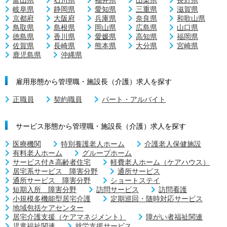
岐阜県
静岡県
愛知県
三重県
滋賀県
京都府
大阪府
兵庫県
奈良県
和歌山県
鳥取県
島根県
岡山県
広島県
山口県
徳島県
香川県
愛媛県
高知県
福岡県
佐賀県
長崎県
熊本県
大分県
宮崎県
鹿児島県
沖縄県
雇用形態から管理職・施設長（介護）求人を探す
正職員
契約職員
パート・アルバイト
サービス形態から管理職・施設長（介護）求人を探す
医療機関
特別養護老人ホーム
介護老人保健施設
有料老人ホーム
グループホーム
サービス付き高齢者住宅
軽費老人ホーム（ケアハウス）
居宅系サービス 障害分野
通所サービス
通所サービス 障害分野
ショートステイ
短期入所 障害分野
訪問サービス
訪問看護
小規模多機能型居宅介護
定期巡回・随時対応サービス
地域包括ケアセンター
居宅介護支援（ケアマネジメント）
障がい者福祉関連
児童福祉関連
就労支援サービス