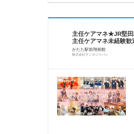
主任ケアマネ★JR堅田
主任ケアマネ未経験歓
かたた駅前翔裕館
株式会社サンガジャパン