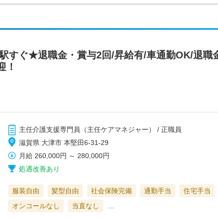
駅すぐ★退職金・賞与2回/昇給有/車通勤OK/退職
迎！
主任介護支援専門員（主任ケアマネジャー） / 正職員
滋賀県 大津市 本堅田6-31-29
月給
260,000円
～
280,000円
処遇改善あり
服装自由
髪型自由
社会保険完備
通勤手当
住宅手当
オンコールなし
当直なし
…