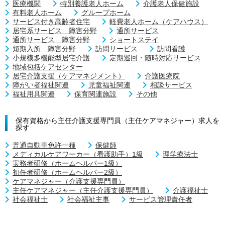
医療機関
特別養護老人ホーム
介護老人保健施設
有料老人ホーム
グループホーム
サービス付き高齢者住宅
軽費老人ホーム（ケアハウス）
居宅系サービス 障害分野
通所サービス
通所サービス 障害分野
ショートステイ
短期入所 障害分野
訪問サービス
訪問看護
小規模多機能型居宅介護
定期巡回・随時対応サービス
地域包括ケアセンター
居宅介護支援（ケアマネジメント）
介護医療院
障がい者福祉関連
児童福祉関連
相談サービス
福祉用具関連
保育関連施設
その他
保有資格から主任介護支援専門員（主任ケアマネジャー）求人を
探す
普通自動車免許一種
保健師
メディカルケアワーカー（看護助手）1級
理学療法士
実務者研修（ホームヘルパー1級）
初任者研修（ホームヘルパー2級）
ケアマネジャー（介護支援専門員）
主任ケアマネジャー（主任介護支援専門員）
介護福祉士
社会福祉士
社会福祉主事
サービス管理責任者