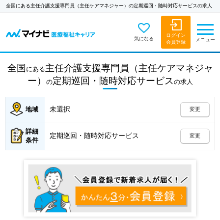
全国にある主任介護支援専門員（主任ケアマネジャー）の定期巡回・随時対応サービスの求人
ログイン
気になる
メニュー
会員登録
全国
主任介護支援専門員（主任ケアマネジャ
にある
ー）
定期巡回・随時対応サービス
の
の
求人
未選択
地域
変更
詳細
定期巡回・随時対応サービス
変更
条件