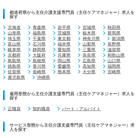
都道府県から主任介護支援専門員（主任ケアマネジャー）求人を
探す
北海道
青森県
岩手県
宮城県
秋田県
山形県
福島県
茨城県
栃木県
群馬県
埼玉県
千葉県
東京都
神奈川県
新潟県
富山県
石川県
福井県
山梨県
長野県
岐阜県
静岡県
愛知県
三重県
滋賀県
京都府
大阪府
兵庫県
奈良県
和歌山県
鳥取県
島根県
岡山県
広島県
山口県
徳島県
香川県
愛媛県
高知県
福岡県
佐賀県
長崎県
熊本県
大分県
宮崎県
鹿児島県
沖縄県
雇用形態から主任介護支援専門員（主任ケアマネジャー）求人を
探す
正職員
契約職員
パート・アルバイト
サービス形態から主任介護支援専門員（主任ケアマネジャー）求
人を探す