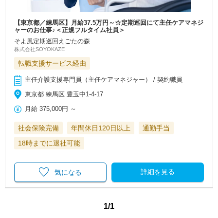
【東京都／練馬区】月給37.5万円～☆定期巡回にて主任ケアマネジ
ャーのお仕事♪＜正規フルタイム社員＞
そよ風定期巡回えごたの森
株式会社SOYOKAZE
転職支援サービス経由
主任介護支援専門員（主任ケアマネジャー） / 契約職員
東京都 練馬区 豊玉中1-4-17
月給
375,000円
～
社会保険完備
年間休日120日以上
通勤手当
18時までに退社可能
詳細を見る
気になる
1/1