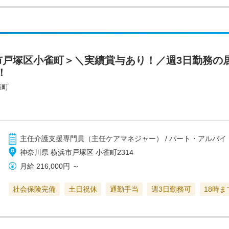
市戸塚区小雀町＞＼実績賞与あり！／週3日勤務の
！
雀町
主任介護支援専門員（主任ケアマネジャー） / パート・アルバイ
神奈川県 横浜市戸塚区 小雀町2314
月給
216,000円
～
社会保険完備
土日祝休
通勤手当
週3日勤務可
18時