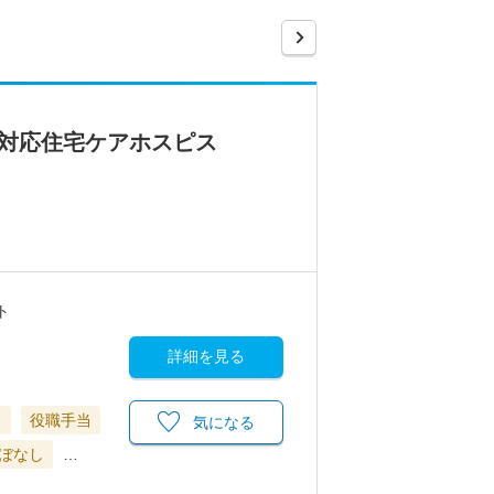
対応住宅ケアホスピス
ト
詳細を見る
当
役職手当
気になる
ぼなし
…