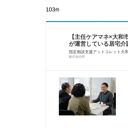
103
件
【主任ケアマネ×大和
が運営している居宅介
指定相談支援アットコレット大
株式会社AT