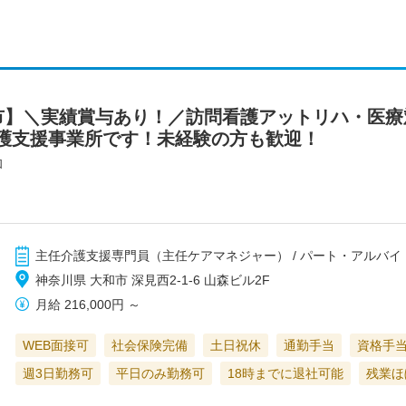
市】＼実績賞与あり！／訪問看護アットリハ・医療
護支援事業所です！未経験の方も歓迎！
和
主任介護支援専門員（主任ケアマネジャー） / パート・アルバイ
神奈川県 大和市 深見西2-1-6 山森ビル2F
月給
216,000円
～
WEB面接可
社会保険完備
土日祝休
通勤手当
資格手
週3日勤務可
平日のみ勤務可
18時までに退社可能
残業ほ