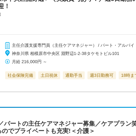
迎！
部
主任介護支援専門員（主任ケアマネジャー） / パート・アルバイ
神奈川県 相模原市中央区 淵野辺1-2-38タケモトビル101
月給
216,000円
～
社会保険完備
土日祝休
通勤手当
週3日勤務可
18時
／パートの主任ケアマネジャー募集／ケアプラン笑
るのでプライベートも充実!＜介護＞