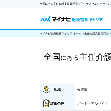
全国にある主任介護支援専門員（主任ケアマネジャー）の
マイナビ医療福祉キャリア ホーム
>
主任介護支援専門員
全国
主任介
にある
地域
未選択
詳細
条件
パート・アルバイト