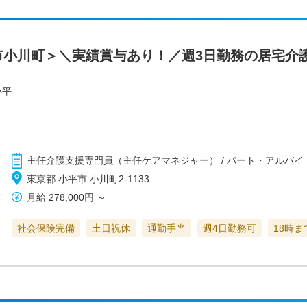
市小川町＞＼実績賞与あり！／週3日勤務の居宅介
小平
主任介護支援専門員（主任ケアマネジャー） / パート・アルバイ
東京都 小平市 小川町2-1133
月給
278,000円
～
社会保険完備
土日祝休
通勤手当
週4日勤務可
18時