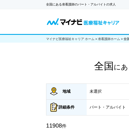
全国にある准看護師のパート・アルバイトの求人
マイナビ医療福祉キャリア ホーム
>
准看護師ホーム
>
全
全国
にあ
地域
未選択
詳細
条件
パート・アルバイト
11908
件