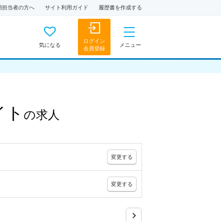
用担当者の方へ
サイト利用ガイド
履歴書を作成する
ログイン
気になる
メニュー
会員登録
イト
の
求人
変更
する
変更
する