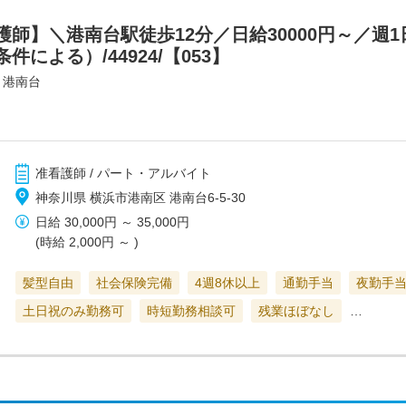
師】＼港南台駅徒歩12分／日給30000円～／週1
による）/44924/【053】
・港南台
准看護師 / パート・アルバイト
神奈川県 横浜市港南区 港南台6-5-30
日給
30,000円
～
35,000円
(時給
2,000円
～ )
髪型自由
社会保険完備
4週8休以上
通勤手当
夜勤手
土日祝のみ勤務可
時短勤務相談可
残業ほぼなし
…