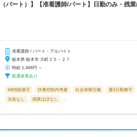
フ（パート）】【准看護師/パート】日勤のみ・残
准看護師 / パート・アルバイト
栃木県 栃木市 大町２５－２７
時給
1,488円
～
処遇改善あり
WEB面接可
扶養控除内考慮
社会保険完備
週3日勤務可
当直なし
残業ほぼなし
…