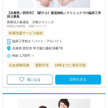
【兵庫県／西宮市】《駅チカ》新規移転／クリニックでの臨床工学
技士募集
医療法人春成会 大植クリニック
医療法人春成会 大植クリニック
転職支援サービス経由
臨床工学技士 / パート・アルバイト
兵庫県 西宮市 甲子園六番町18番7号
時給
1,700円
～
社会保険完備
通勤手当
18時までに退社可能
詳細を見る
気になる