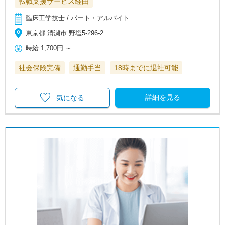
転職支援サービス経由
臨床工学技士 / パート・アルバイト
東京都 清瀬市 野塩5-296-2
時給
1,700円
～
社会保険完備
通勤手当
18時までに退社可能
詳細を見る
気になる