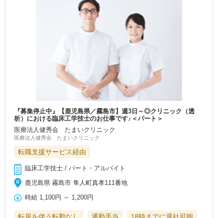
『募集停止中』【鹿児島県／霧島市】週3日～◎クリニック（透
析）における臨床工学技士のお仕事です♪＜パート＞
医療法人健秀会 たまいクリニック
医療法人健秀会 たまいクリニック
転職支援サービス経由
臨床工学技士 / パート・アルバイト
鹿児島県 霧島市 隼人町真孝111番地
時給
1,100円
～
1,200円
転居を伴う転勤なし
通勤手当
18時までに退社可能