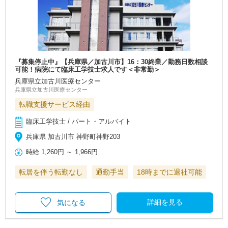
『募集停止中』【兵庫県／加古川市】16：30終業／勤務日数相談
可能！病院にて臨床工学技士求人です＜非常勤＞
兵庫県立加古川医療センター
兵庫県立加古川医療センター
転職支援サービス経由
臨床工学技士 / パート・アルバイト
兵庫県 加古川市 神野町神野203
時給
1,260円
～
1,966円
転居を伴う転勤なし
通勤手当
18時までに退社可能
詳細を見る
気になる