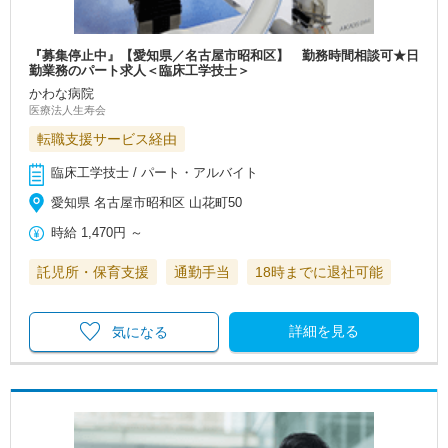
『募集停止中』【愛知県／名古屋市昭和区】 勤務時間相談可★日
勤業務のパート求人＜臨床工学技士＞
かわな病院
医療法人生寿会
転職支援サービス経由
臨床工学技士 / パート・アルバイト
愛知県 名古屋市昭和区 山花町50
時給
1,470円
～
託児所・保育支援
通勤手当
18時までに退社可能
詳細を見る
気になる