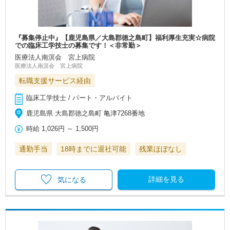
『募集停止中』【鹿児島県／大島郡徳之島町】福利厚生充実☆病院
での臨床工学技士の募集です！＜非常勤＞
医療法人南溟会 宮上病院
医療法人南溟会 宮上病院
転職支援サービス経由
臨床工学技士 / パート・アルバイト
鹿児島県 大島郡徳之島町 亀津7268番地
時給
1,026円
～
1,500円
通勤手当
18時までに退社可能
残業ほぼなし
詳細を見る
気になる