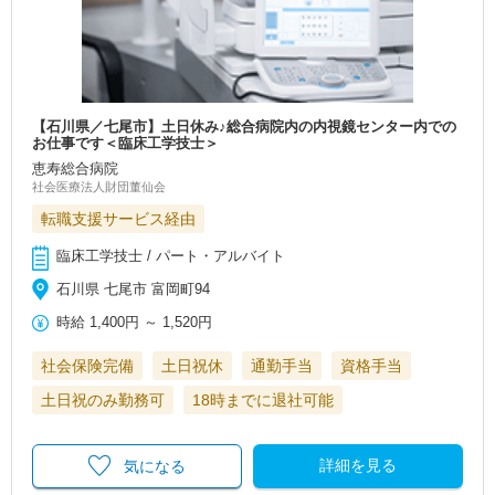
【石川県／七尾市】土日休み♪総合病院内の内視鏡センター内での
お仕事です＜臨床工学技士＞
恵寿総合病院
社会医療法人財団董仙会
転職支援サービス経由
臨床工学技士 / パート・アルバイト
石川県 七尾市 富岡町94
時給
1,400円
～
1,520円
社会保険完備
土日祝休
通勤手当
資格手当
土日祝のみ勤務可
18時までに退社可能
詳細を見る
気になる