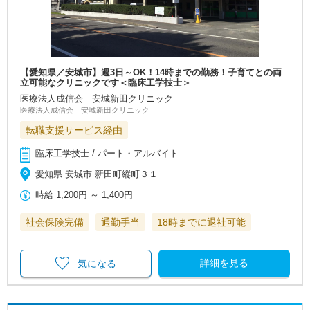
【愛知県／安城市】週3日～OK！14時までの勤務！子育てとの両
立可能なクリニックです＜臨床工学技士＞
医療法人成信会 安城新田クリニック
医療法人成信会 安城新田クリニック
転職支援サービス経由
臨床工学技士 / パート・アルバイト
愛知県 安城市 新田町縦町３１
時給
1,200円
～
1,400円
社会保険完備
通勤手当
18時までに退社可能
詳細を見る
気になる