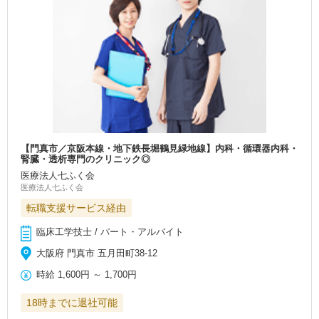
【門真市／京阪本線・地下鉄長堀鶴見緑地線】内科・循環器内科・
腎臓・透析専門のクリニック◎
医療法人七ふく会
医療法人七ふく会
転職支援サービス経由
臨床工学技士 / パート・アルバイト
大阪府 門真市 五月田町38-12
時給
1,600円
～
1,700円
18時までに退社可能