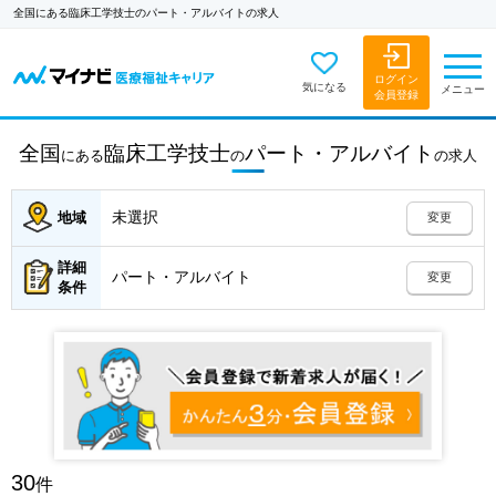
全国にある臨床工学技士のパート・アルバイトの求人
ログイン
気になる
メニュー
会員登録
全国
臨床工学技士
パート・アルバイト
にある
の
の
求人
未選択
地域
変更
詳細
パート・アルバイト
変更
条件
30
件