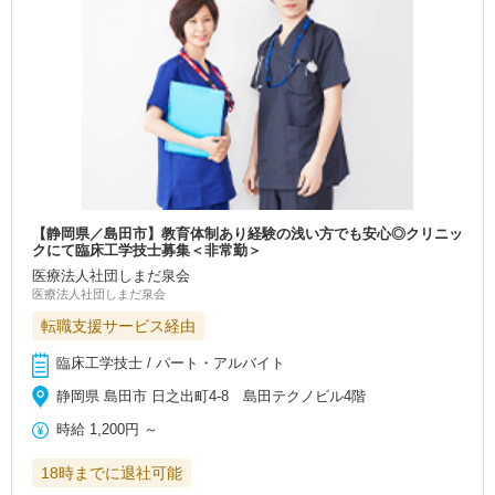
【静岡県／島田市】教育体制あり経験の浅い方でも安心◎クリニッ
クにて臨床工学技士募集＜非常勤＞
医療法人社団しまだ泉会
医療法人社団しまだ泉会
転職支援サービス経由
臨床工学技士 / パート・アルバイト
静岡県 島田市 日之出町4-8 島田テクノビル4階
時給
1,200円
～
18時までに退社可能