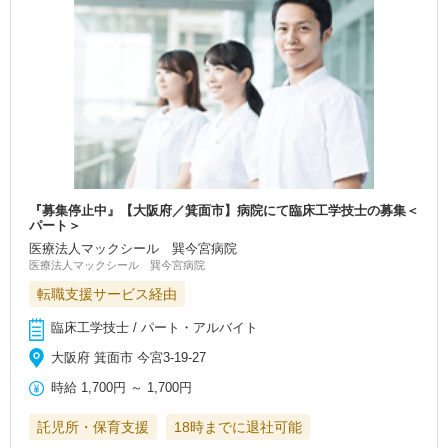
『募集停止中』【大阪府／箕面市】病院にて臨床工学技士の募集＜
パート＞
医療法人マックシール 巽今宮病院
医療法人マックシール 巽今宮病院
転職支援サービス経由
臨床工学技士 / パート・アルバイト
大阪府 箕面市 今宮3-19-27
時給
1,700円
～
1,700円
託児所・保育支援
18時までに退社可能