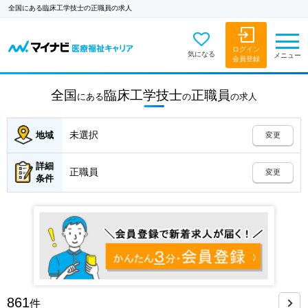
全国にある臨床工学技士の正職員の求人
ログイン
気になる
メニュー
会員登録
全国
臨床工学技士
正職員
にある
の
の
求人
未選択
地域
変更
詳細
正職員
変更
条件
861
件