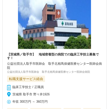
【茨城県／取手市】 地域密着型の病院での臨床工学技士募集で
す！
公益社団法人取手市医師会 取手北相馬保健医療センター医師会病
院
公益社団法人取手市医師会 取手北相馬保健医療センター医師会病院
転職支援サービス経由
臨床工学技士 / 正職員
茨城県 取手市 野々井1926
年収
300万円
～
360万円