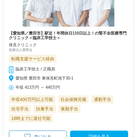
【愛知県／豊田市】駅近！年間休日110日以上！の腎不全医療専門
クリニック＜臨床工学技士＞
保見クリニック
医療法人豊腎会
転職支援サービス経由
臨床工学技士 / 正職員
愛知県 豊田市 東保見町池下30-1
年収
413万円
～
440万円
年収400万円以上可能
社会保険完備
通勤手当
住宅手当
扶養手当
夜勤手当
18時までに退社可能
詳細を見る
気になる