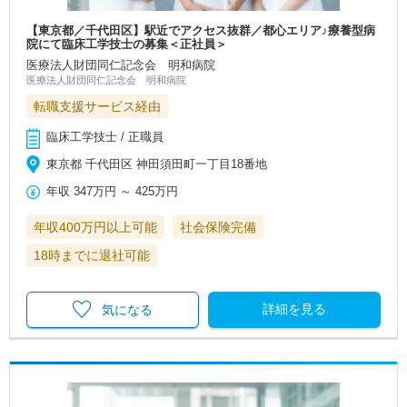
【東京都／千代田区】駅近でアクセス抜群／都心エリア♪療養型病
院にて臨床工学技士の募集＜正社員＞
医療法人財団同仁記念会 明和病院
医療法人財団同仁記念会 明和病院
転職支援サービス経由
臨床工学技士 / 正職員
東京都 千代田区 神田須田町一丁目18番地
年収
347万円
～
425万円
年収400万円以上可能
社会保険完備
18時までに退社可能
詳細を見る
気になる