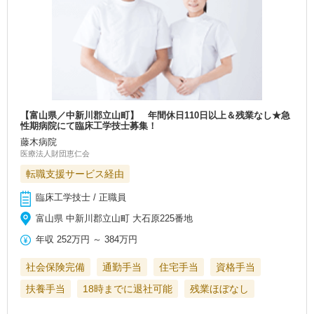
【富山県／中新川郡立山町】 年間休日110日以上＆残業なし★急
性期病院にて臨床工学技士募集！
藤木病院
医療法人財団恵仁会
転職支援サービス経由
臨床工学技士 / 正職員
富山県 中新川郡立山町 大石原225番地
年収
252万円
～
384万円
社会保険完備
通勤手当
住宅手当
資格手当
扶養手当
18時までに退社可能
残業ほぼなし