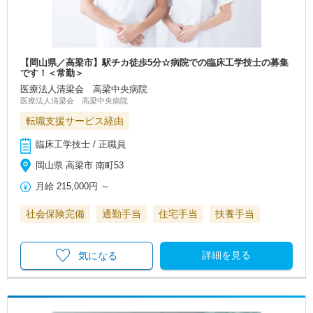
【岡山県／高梁市】駅チカ徒歩5分☆病院での臨床工学技士の募集
です！＜常勤＞
医療法人清梁会 高梁中央病院
医療法人清梁会 高梁中央病院
転職支援サービス経由
臨床工学技士 / 正職員
岡山県 高梁市 南町53
月給
215,000円
～
社会保険完備
通勤手当
住宅手当
扶養手当
詳細を見る
気になる