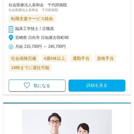
社会医療法人泉和会 千代田病院
社会医療法人泉和会 千代田病院
転職支援サービス経由
臨床工学技士 / 正職員
宮崎県 日向市 日知屋古田町88
月給
215,700円
～
245,700円
社会保険完備
4週8休以上
通勤手当
資格手当
18時までに退社可能
詳細を見る
気になる