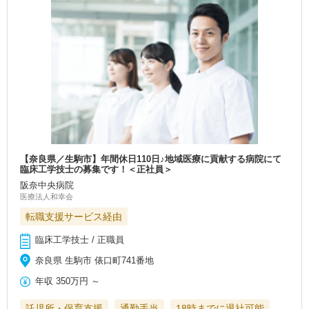
【奈良県／生駒市】年間休日110日♪地域医療に貢献する病院にて
臨床工学技士の募集です！＜正社員＞
阪奈中央病院
医療法人和幸会
転職支援サービス経由
臨床工学技士 / 正職員
奈良県 生駒市 俵口町741番地
年収
350万円
～
託児所・保育支援
通勤手当
18時までに退社可能