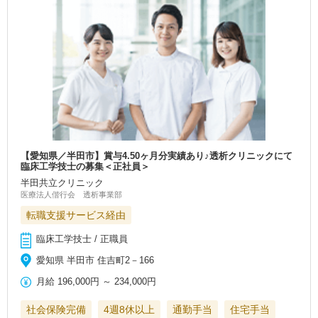
【愛知県／半田市】賞与4.50ヶ月分実績あり♪透析クリニックにて
臨床工学技士の募集＜正社員＞
半田共立クリニック
医療法人偕行会 透析事業部
転職支援サービス経由
臨床工学技士 / 正職員
愛知県 半田市 住吉町2－166
月給
196,000円
～
234,000円
社会保険完備
4週8休以上
通勤手当
住宅手当