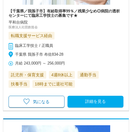
【千葉県／我孫子市】有給取得率99％／残業少なめ◎病院の透析
センターにて臨床工学技士の募集です★
平和台病院
医療法人社団創造会
転職支援サービス経由
臨床工学技士 / 正職員
千葉県 我孫子市 布佐834-28
月給
243,000円
～
256,000円
託児所・保育支援
4週8休以上
通勤手当
扶養手当
18時までに退社可能
詳細を見る
気になる