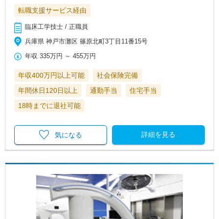
転職支援サービス経由
臨床工学技士 / 正職員
兵庫県 神戸市灘区 篠原北町3丁目11番15号
年収
335万円
～
455万円
年収400万円以上可能
社会保険完備
年間休日120日以上
通勤手当
住宅手当
18時までに退社可能
詳細を見る
気になる