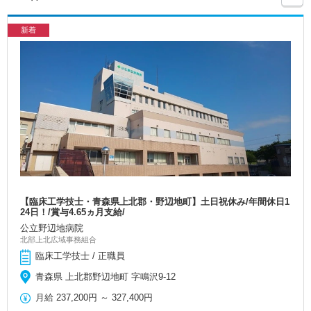
新着
【臨床工学技士・青森県上北郡・野辺地町】土日祝休み/年間休日1
24日！/賞与4.65ヵ月支給/
公立野辺地病院
北部上北広域事務組合
臨床工学技士 / 正職員
青森県 上北郡野辺地町 字鳴沢9-12
月給
237,200円
～
327,400円