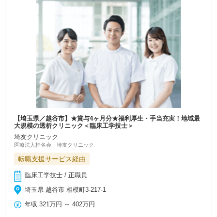
【埼玉県／越谷市】★賞与4ヶ月分★福利厚生・手当充実！地域最
大規模の透析クリニック＜臨床工学技士＞
埼友クリニック
医療法人桂名会 埼友クリニック
転職支援サービス経由
臨床工学技士 / 正職員
埼玉県 越谷市 相模町3-217-1
年収
321万円
～
402万円