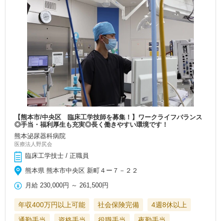
【熊本市/中央区 臨床工学技師を募集！】ワークライフバランス
◎手当・福利厚生も充実◎長く働きやすい環境です！
熊本泌尿器科病院
医療法人野尻会
臨床工学技士 / 正職員
熊本県 熊本市中央区 新町４ー７－２２
月給
230,000円
～
261,500円
年収400万円以上可能
社会保険完備
4週8休以上
通勤手当
資格手当
役職手当
夜勤手当
…