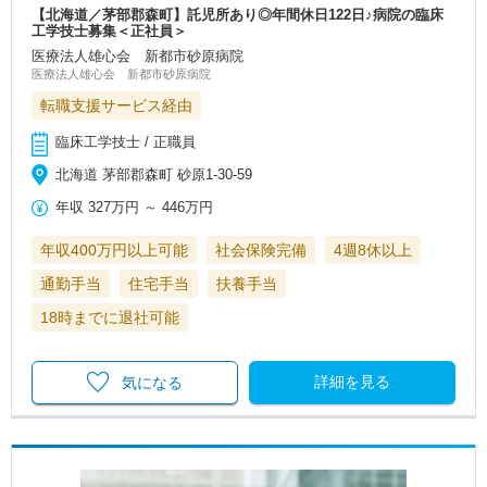
【北海道／茅部郡森町】託児所あり◎年間休日122日♪病院の臨床
工学技士募集＜正社員＞
医療法人雄心会 新都市砂原病院
医療法人雄心会 新都市砂原病院
転職支援サービス経由
臨床工学技士 / 正職員
北海道 茅部郡森町 砂原1-30-59
年収
327万円
～
446万円
年収400万円以上可能
社会保険完備
4週8休以上
通勤手当
住宅手当
扶養手当
18時までに退社可能
詳細を見る
気になる