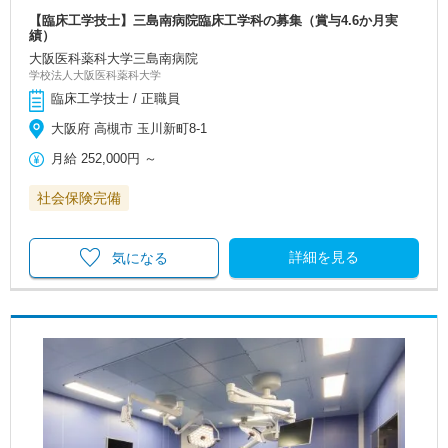
【臨床工学技士】三島南病院臨床工学科の募集（賞与4.6か月実
績）
大阪医科薬科大学三島南病院
学校法人大阪医科薬科大学
臨床工学技士 / 正職員
大阪府 高槻市 玉川新町8-1
月給
252,000円
～
社会保険完備
詳細を見る
気になる