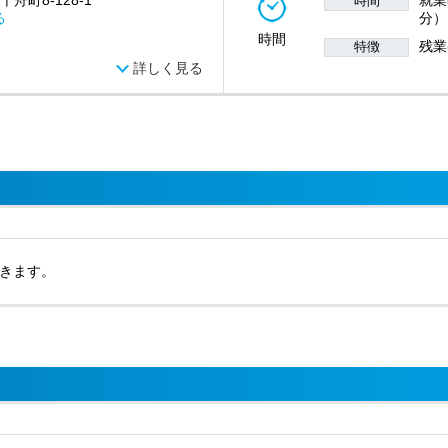
舟町8-128-1
就業時
時間
る
分）
時間
残業
特徴
詳しく見る
きます。