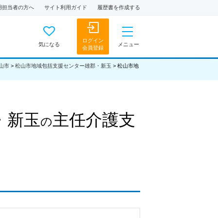
用担当者の方へ
サイト利用ガイド
履歴書を作成する
ログイン
気になる
メニュー
会員登録
山市
>
松山市地域包括支援センター雄郡・新玉
>
松山市地
・新玉
主任介護支
の