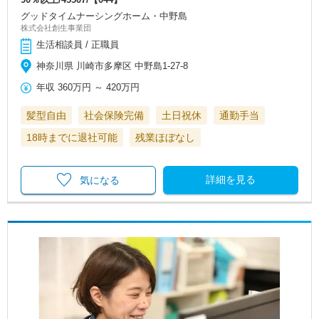
グッドタイムナーシングホーム・中野島
株式会社創生事業団
生活相談員 / 正職員
神奈川県 川崎市多摩区 中野島1-27-8
年収
360万円
～
420万円
髪型自由
社会保険完備
土日祝休
通勤手当
18時までに退社可能
残業ほぼなし
詳細を見る
気になる