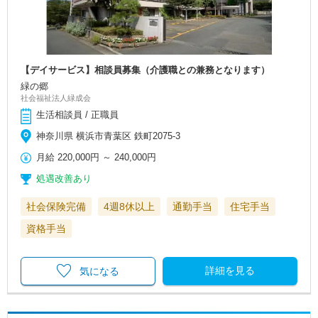
【デイサービス】相談員募集（介護職との兼務となります）
緑の郷
社会福祉法人緑成会
生活相談員 / 正職員
神奈川県 横浜市青葉区 鉄町2075-3
月給
220,000円
～
240,000円
処遇改善あり
社会保険完備
4週8休以上
通勤手当
住宅手当
資格手当
詳細を見る
気になる