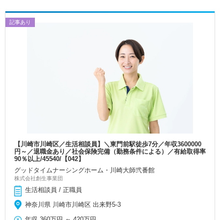
記事あり
【川崎市川崎区／生活相談員】＼東門前駅徒歩7分／年収3600000
円～／退職金あり／社会保険完備（勤務条件による）／有給取得率
90％以上/45540/【042】
グッドタイムナーシングホーム・川崎大師弐番館
株式会社創生事業団
生活相談員 / 正職員
神奈川県 川崎市川崎区 出来野5-3
年収
360万円
～
420万円