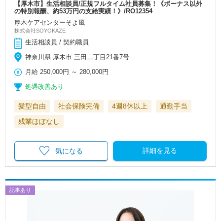
【厚木市】生活相談員/正規フルタイム社員募集！《ボーナス以外
の特別報酬、約53万円の支給実績！》/RO12354
厚木ケアセンターそよ風
株式会社SOYOKAZE
生活相談員 / 契約職員
神奈川県 厚木市 三田二丁目21番7号
月給
250,000円
～
280,000円
処遇改善あり
髪型自由
社会保険完備
4週8休以上
通勤手当
残業ほぼなし
詳細を見る
気になる
記事あり