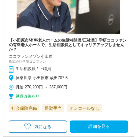
【小田原市/有料老人ホームの生活相談員/正社員】学研ココファン
の有料老人ホームで、生活相談員としてキャリアアップしません
か？
ココファンメゾン小田原
株式会社学研ココファン
生活相談員 / 正職員
神奈川県 小田原市 成田707-6
月給
270,200円
～
287,600円
処遇改善あり
社会保険完備
通勤手当
オンコールなし
詳細を見る
気になる