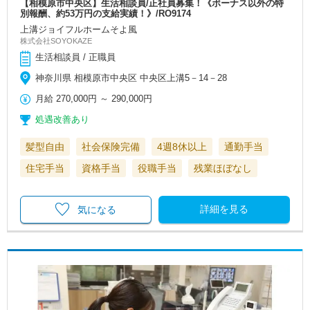
【相模原市中央区】生活相談員/正社員募集！《ボーナス以外の特
別報酬、約53万円の支給実績！》/RO9174
上溝ジョイフルホームそよ風
株式会社SOYOKAZE
生活相談員 / 正職員
神奈川県 相模原市中央区 中央区上溝5－14－28
月給
270,000円
～
290,000円
処遇改善あり
髪型自由
社会保険完備
4週8休以上
通勤手当
住宅手当
資格手当
役職手当
残業ほぼなし
詳細を見る
気になる