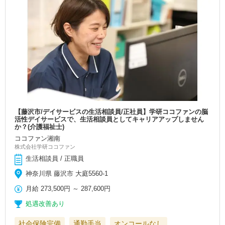
【藤沢市/デイサービスの生活相談員/正社員】学研ココファンの脳
活性デイサービスで、生活相談員としてキャリアアップしません
か？(介護福祉士)
ココファン湘南
株式会社学研ココファン
生活相談員 / 正職員
神奈川県 藤沢市 大庭5560-1
月給
273,500円
～
287,600円
処遇改善あり
社会保険完備
通勤手当
オンコールなし