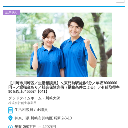
記事あり
【川崎市川崎区／生活相談員】＼東門前駅徒歩9分／年収3600000
円～／退職金あり／社会保険完備（勤務条件による）／有給取得率
90％以上/45557/【041】
グッドタイムホーム・川崎大師
株式会社創生事業団
生活相談員 / 正職員
神奈川県 川崎市川崎区 昭和2-3-10
年収
360万円
～
420万円