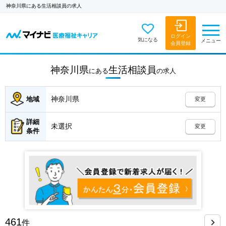
神奈川県にある生活相談員の求人
ログイン
気になる
メニュー
会員登録
神奈川県
生活相談員
にある
の
求人
神奈川県
地域
変更
詳細
未選択
変更
条件
461
件