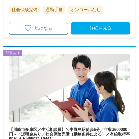
社会保険完備
通勤手当
オンコールなし
詳細を見る
気になる
記事あり
【川崎市多摩区／生活相談員】＼中野島駅徒歩6分／年収3600000
円～／退職金あり／社会保険完備（勤務条件による）／有給取得率
90％以上/45507/【044】