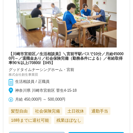
【川崎市宮前区／生活相談員】＼宮前平駅バスで10分／月給45000
0円～／退職金あり／社会保険完備（勤務条件による）／有給取得
率90％以上/70800/【045】
グッドタイムナーシングホーム・宮前
株式会社創生事業団
生活相談員 / 正職員
神奈川県 川崎市宮前区 菅生4-15-18
月給
450,000円
～
500,000円
髪型自由
社会保険完備
土日祝休
通勤手当
18時までに退社可能
残業ほぼなし