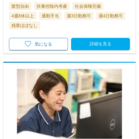
髪型自由
扶養控除内考慮
社会保険完備
4週8休以上
通勤手当
週3日勤務可
週4日勤務可
残業ほぼなし
詳細を見る
気になる