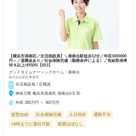
【横浜市港南区／生活相談員】＼港南台駅徒歩12分／年収3000000
円～／退職金あり／社会保険完備（勤務条件による）／有給取得率
90％以上/45505/【053】
グッドタイムナーシングホーム・港南台
株式会社創生事業団
生活相談員 / 正職員
神奈川県 横浜市港南区 港南台6-5-30
年収
300万円
～
360万円
髪型自由
社会保険完備
土日祝休
通勤手当
18時までに退社可能
残業ほぼなし