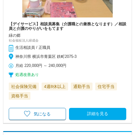
【デイサービス】相談員募集（介護職との兼務となります）／相談
員と介護のやりがいをもてます
緑の郷
社会福祉法人緑成会
生活相談員 / 正職員
神奈川県 横浜市青葉区 鉄町2075-3
月給
220,000円
～
240,000円
処遇改善あり
社会保険完備
4週8休以上
通勤手当
住宅手当
資格手当
詳細を見る
気になる