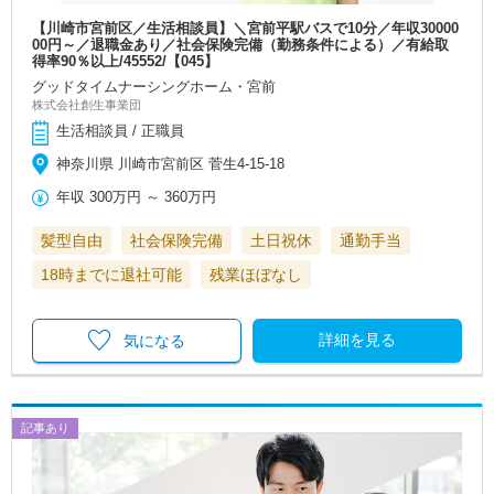
【川崎市宮前区／生活相談員】＼宮前平駅バスで10分／年収30000
00円～／退職金あり／社会保険完備（勤務条件による）／有給取
得率90％以上/45552/【045】
グッドタイムナーシングホーム・宮前
株式会社創生事業団
生活相談員 / 正職員
神奈川県 川崎市宮前区 菅生4-15-18
年収
300万円
～
360万円
髪型自由
社会保険完備
土日祝休
通勤手当
18時までに退社可能
残業ほぼなし
詳細を見る
気になる
記事あり