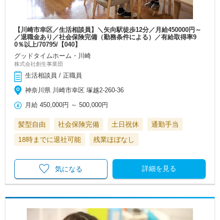
【川崎市幸区／生活相談員】＼矢向駅徒歩12分／月給450000円～
／退職金あり／社会保険完備（勤務条件による）／有給取得率9
0％以上/70795/【040】
グッドタイムホーム・川崎
株式会社創生事業団
生活相談員 / 正職員
神奈川県 川崎市幸区 塚越2-260-36
月給
450,000円
～
500,000円
髪型自由
社会保険完備
土日祝休
通勤手当
18時までに退社可能
残業ほぼなし
詳細を見る
気になる