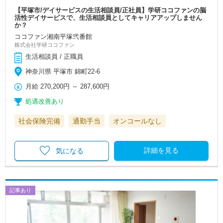
【平塚市/デイサービスの生活相談員/正社員】学研ココファンの脳
活性デイサービスで、生活相談員としてキャリアアップしません
か？
ココファン湘南平塚弐番館
株式会社学研ココファン
生活相談員 / 正職員
神奈川県 平塚市 錦町22-6
月給
270,200円
～
287,600円
処遇改善あり
社会保険完備
通勤手当
オンコールなし
詳細を見る
気になる
記事あり