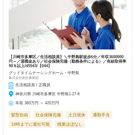
【川崎市多摩区／生活相談員】＼中野島駅徒歩6分／年収3600000
円～／退職金あり／社会保険完備（勤務条件による）／有給取得率
90％以上/45543/【044】
グッドタイムナーシングホーム・中野島
株式会社創生事業団
生活相談員 / 正職員
神奈川県 川崎市多摩区 中野島1-27-8
年収
360万円
～
420万円
髪型自由
社会保険完備
土日祝休
通勤手当
18時までに退社可能
残業ほぼなし