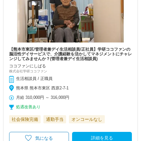
【熊本市東区/管理者兼デイ生活相談員/正社員】学研ココファンの
脳活性デイサービスで、介護経験を活かしてマネジメントにチャレ
ンジしてみませんか？(管理者兼デイ生活相談員)
ココファンにしばる
株式会社学研ココファン
生活相談員 / 正職員
熊本県 熊本市東区 西原2-7-1
月給
310,000円
～
316,000円
処遇改善あり
社会保険完備
通勤手当
オンコールなし
詳細を見る
気になる