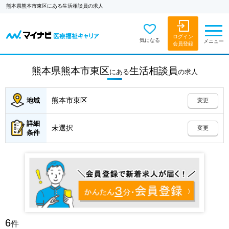
熊本県熊本市東区にある生活相談員の求人
ログイン
気になる
メニュー
会員登録
熊本県熊本市東区
生活相談員
にある
の
求人
熊本市東区
地域
変更
詳細
未選択
変更
条件
6
件