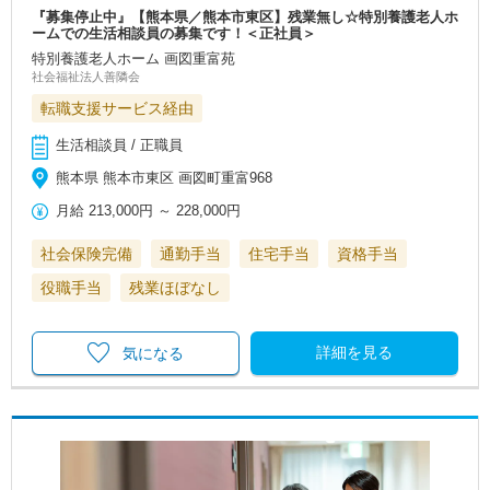
『募集停止中』【熊本県／熊本市東区】残業無し☆特別養護老人ホ
ームでの生活相談員の募集です！＜正社員＞
特別養護老人ホーム 画図重富苑
社会福祉法人善隣会
転職支援サービス経由
生活相談員 / 正職員
熊本県 熊本市東区 画図町重富968
月給
213,000円
～
228,000円
社会保険完備
通勤手当
住宅手当
資格手当
役職手当
残業ほぼなし
詳細を見る
気になる