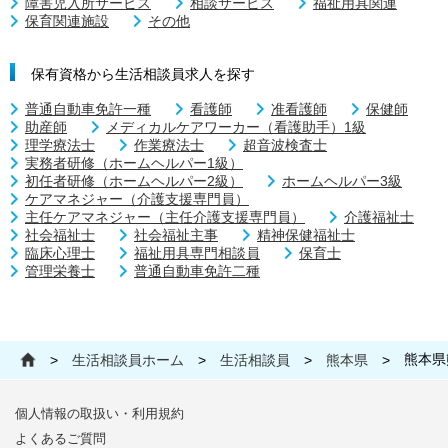
障害児入所サービス
相談サービス
福祉用具関連
保育関連施設
その他
保有資格から生活相談員求人を探す
普通自動車免許一種
看護師
准看護師
保健師
助産師
メディカルケアワーカー（看護助手）1級
理学療法士
作業療法士
超音波検査士
実務者研修（ホームヘルパー1級）
初任者研修（ホームヘルパー2級）
ホームヘルパー3級
ケアマネジャー（介護支援専門員）
主任ケアマネジャー（主任介護支援専門員）
介護福祉士
社会福祉士
社会福祉主事
精神保健福祉士
臨床心理士
福祉用具専門相談員
保育士
管理栄養士
普通自動車免許二種
熊本県
>
生活相談員ホーム
>
生活相談員
>
熊本県
>
個人情報の取扱い・利用規約
よくあるご質問