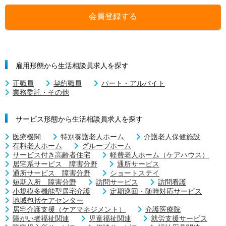
会員登録する
雇用形態から生活相談員求人を探す
正職員
契約職員
パート・アルバイト
業務委託・その他
サービス形態から生活相談員求人を探す
医療機関
特別養護老人ホーム
介護老人保健施設
有料老人ホーム
グループホーム
サービス付き高齢者住宅
軽費老人ホーム（ケアハウス）
居宅系サービス 障害分野
通所サービス
通所サービス 障害分野
ショートステイ
短期入所 障害分野
訪問サービス
訪問看護
小規模多機能型居宅介護
定期巡回・随時対応サービス
地域包括ケアセンター
居宅介護支援（ケアマネジメント）
介護医療院
障がい者福祉関連
児童福祉関連
就労支援サービス