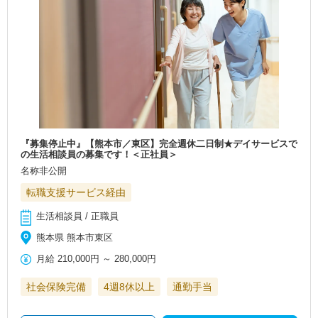
『募集停止中』【熊本市／東区】完全週休二日制★デイサービスで
の生活相談員の募集です！＜正社員＞
名称非公開
転職支援サービス経由
生活相談員 / 正職員
熊本県 熊本市東区
月給
210,000円
～
280,000円
社会保険完備
4週8休以上
通勤手当