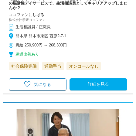
の脳活性デイサービスで、生活相談員としてキャリアアップしませ
んか？
ココファンにしばる
株式会社学研ココファン
生活相談員 / 正職員
熊本県 熊本市東区 西原2-7-1
月給
250,900円
～
268,300円
処遇改善あり
社会保険完備
通勤手当
オンコールなし
詳細を見る
気になる