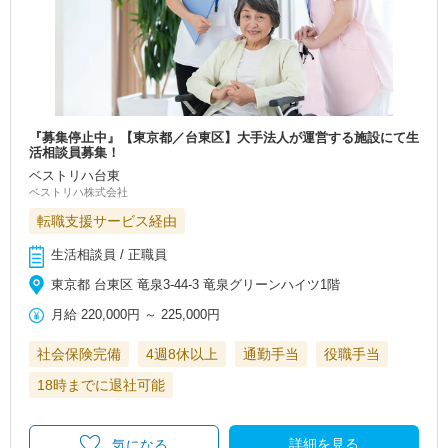
『募集停止中』【東京都／台東区】大手法人が運営する施設にて生
活相談員募集！
ベストリハ台東
ベストリハ株式会社
転職支援サービス経由
生活相談員 / 正職員
東京都 台東区 竜泉3-44-3 竜泉グリーンハイツ1階
月給
220,000円
～
225,000円
社会保険完備
4週8休以上
通勤手当
役職手当
18時までに退社可能
詳細を見る
気になる