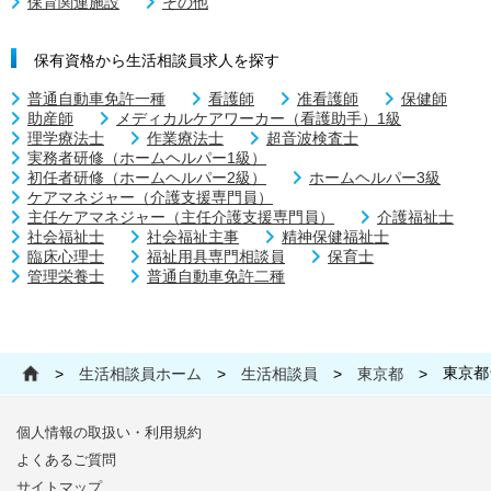
保育関連施設
その他
保有資格から生活相談員求人を探す
普通自動車免許一種
看護師
准看護師
保健師
助産師
メディカルケアワーカー（看護助手）1級
理学療法士
作業療法士
超音波検査士
実務者研修（ホームヘルパー1級）
初任者研修（ホームヘルパー2級）
ホームヘルパー3級
ケアマネジャー（介護支援専門員）
主任ケアマネジャー（主任介護支援専門員）
介護福祉士
社会福祉士
社会福祉主事
精神保健福祉士
臨床心理士
福祉用具専門相談員
保育士
管理栄養士
普通自動車免許二種
東京都
>
生活相談員ホーム
>
生活相談員
>
東京都
>
個人情報の取扱い・利用規約
よくあるご質問
サイトマップ