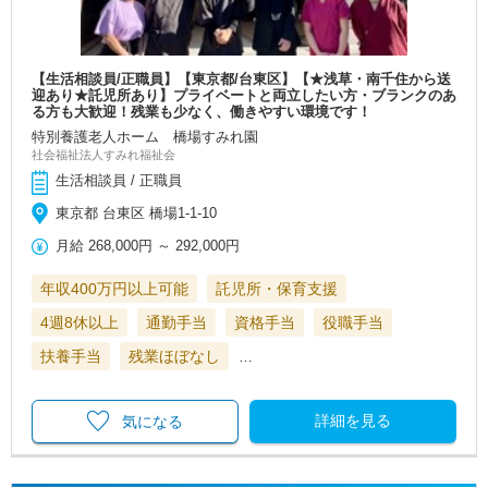
【生活相談員/正職員】【東京都/台東区】【★浅草・南千住から送
迎あり★託児所あり】プライベートと両立したい方・ブランクのあ
る方も大歓迎！残業も少なく、働きやすい環境です！
特別養護老人ホーム 橋場すみれ園
社会福祉法人すみれ福祉会
生活相談員 / 正職員
東京都 台東区 橋場1-1-10
月給
268,000円
～
292,000円
年収400万円以上可能
託児所・保育支援
4週8休以上
通勤手当
資格手当
役職手当
扶養手当
残業ほぼなし
…
詳細を見る
気になる