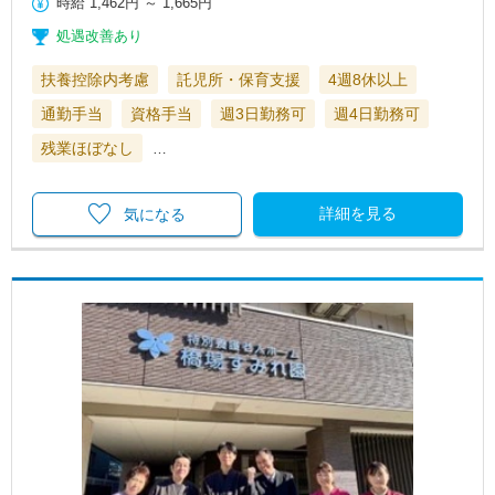
時給
1,462円
～
1,665円
処遇改善あり
扶養控除内考慮
託児所・保育支援
4週8休以上
通勤手当
資格手当
週3日勤務可
週4日勤務可
残業ほぼなし
…
詳細を見る
気になる