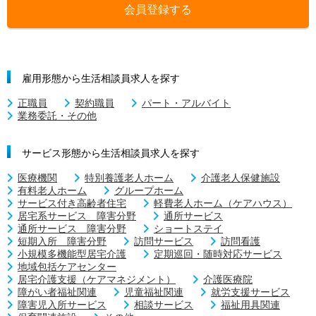
会員登録する
雇用形態から生活相談員求人を探す
正職員
契約職員
パート・アルバイト
業務委託・その他
サービス形態から生活相談員求人を探す
医療機関
特別養護老人ホーム
介護老人保健施設
有料老人ホーム
グループホーム
サービス付き高齢者住宅
軽費老人ホーム（ケアハウス）
居宅系サービス 障害分野
通所サービス
通所サービス 障害分野
ショートステイ
短期入所 障害分野
訪問サービス
訪問看護
小規模多機能型居宅介護
定期巡回・随時対応サービス
地域包括ケアセンター
居宅介護支援（ケアマネジメント）
介護医療院
障がい者福祉関連
児童福祉関連
就労支援サービス
障害児入所サービス
相談サービス
福祉用具関連