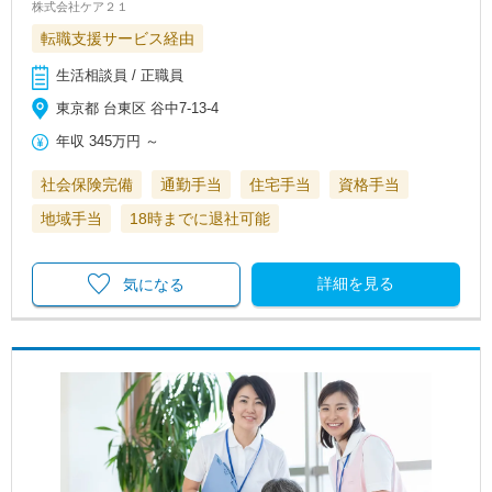
株式会社ケア２１
転職支援サービス経由
生活相談員 / 正職員
東京都 台東区 谷中7-13-4
年収
345万円
～
社会保険完備
通勤手当
住宅手当
資格手当
地域手当
18時までに退社可能
詳細を見る
気になる