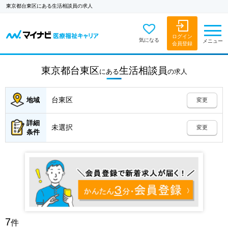
東京都台東区にある生活相談員の求人
ログイン
気になる
メニュー
会員登録
東京都台東区
生活相談員
にある
の
求人
台東区
地域
変更
詳細
未選択
変更
条件
7
件