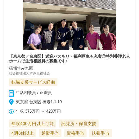
【東京都／台東区】送迎バスあり・福利厚生も充実◎特別養護老人
ホームで生活相談員の募集です♪
橋場すみれ園
社会福祉法人すみれ福祉会
転職支援サービス経由
生活相談員 / 正職員
東京都 台東区 橋場1-1-10
年収
375万円
～
423万円
年収400万円以上可能
託児所・保育支援
4週8休以上
通勤手当
資格手当
扶養手当