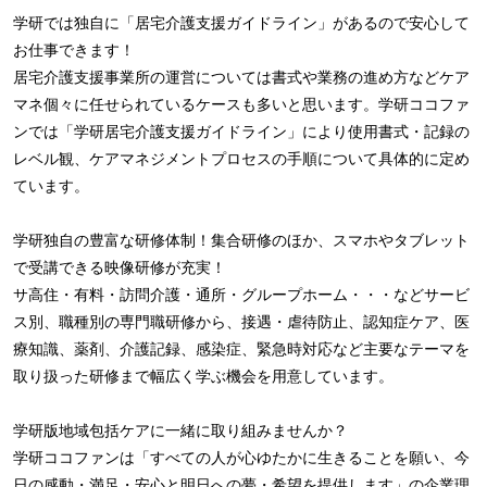
学研では独自に「居宅介護支援ガイドライン」があるので安心して
お仕事できます！
居宅介護支援事業所の運営については書式や業務の進め方などケア
マネ個々に任せられているケースも多いと思います。学研ココファ
ンでは「学研居宅介護支援ガイドライン」により使用書式・記録の
レベル観、ケアマネジメントプロセスの手順について具体的に定め
ています。
学研独自の豊富な研修体制！集合研修のほか、スマホやタブレット
で受講できる映像研修が充実！
サ高住・有料・訪問介護・通所・グループホーム・・・などサービ
ス別、職種別の専門職研修から、接遇・虐待防止、認知症ケア、医
療知識、薬剤、介護記録、感染症、緊急時対応など主要なテーマを
取り扱った研修まで幅広く学ぶ機会を用意しています。
学研版地域包括ケアに一緒に取り組みませんか？
学研ココファンは「すべての人が心ゆたかに生きることを願い、今
日の感動・満足・安心と明日への夢・希望を提供します」の企業理