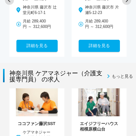
神奈川県 藤沢市 辻
神奈川県 藤沢市 片
堂元町6-17-1
瀬5-12-23
月給 289,400
月給 289,400
円 ～ 312,600円
円 ～ 312,600円
詳細を見る
詳細を見る
神奈川県 ケアマネジャー（介護支
もっと見る
援専門員） の求人
ココファン藤沢SST
エイジフリーハウス
相模原横山台
ケアマネジャー