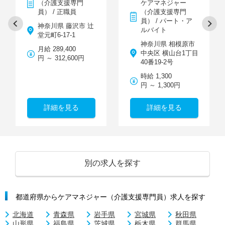
（介護支援専門
ケアマネジャー
員） / 正職員
（介護支援専門
員） / パート・ア
神奈川県 藤沢市 辻
ルバイト
堂元町6-17-1
神奈川県 相模原市
月給 289,400
中央区 横山台1丁目
円 ～ 312,600円
40番19-2号
時給 1,300
円 ～ 1,300円
詳細を見る
詳細を見る
別の求人を探す
都道府県からケアマネジャー（介護支援専門員）求人を探す
北海道
青森県
岩手県
宮城県
秋田県
山形県
福島県
茨城県
栃木県
群馬県