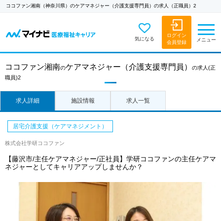
ココファン湘南（神奈川県）のケアマネジャー（介護支援専門員）の求人（正職員）2
ログイン
気になる
メニュー
会員登録
ココファン湘南
ケアマネジャー（介護支援専門員）
の
の求人
(正
職員)2
求人詳細
施設情報
求人一覧
居宅介護支援（ケアマネジメント）
株式会社学研ココファン
【藤沢市/主任ケアマネジャー/正社員】学研ココファンの主任ケアマ
ネジャーとしてキャリアアップしませんか？