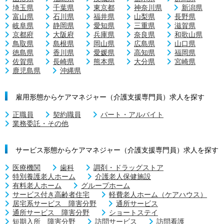
埼玉県
千葉県
東京都
神奈川県
新潟県
富山県
石川県
福井県
山梨県
長野県
岐阜県
静岡県
愛知県
三重県
滋賀県
京都府
大阪府
兵庫県
奈良県
和歌山県
鳥取県
島根県
岡山県
広島県
山口県
徳島県
香川県
愛媛県
高知県
福岡県
佐賀県
長崎県
熊本県
大分県
宮崎県
鹿児島県
沖縄県
雇用形態からケアマネジャー（介護支援専門員）求人を探す
正職員
契約職員
パート・アルバイト
業務委託・その他
サービス形態からケアマネジャー（介護支援専門員）求人を探す
医療機関
歯科
調剤・ドラッグストア
特別養護老人ホーム
介護老人保健施設
有料老人ホーム
グループホーム
サービス付き高齢者住宅
軽費老人ホーム（ケアハウス）
居宅系サービス 障害分野
通所サービス
通所サービス 障害分野
ショートステイ
短期入所 障害分野
訪問サービス
訪問看護