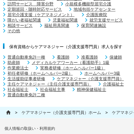
訪問サービス 障害分野
小規模多機能型居宅介護
定期巡回・随時対応サービス
地域包括ケアセンター
居宅介護支援（ケアマネジメント）
介護医療院
障がい者福祉関連
児童福祉関連
就労支援サービス
相談サービス
福祉用具関連
保育関連施設
その他
保有資格からケアマネジャー（介護支援専門員）求人を探す
普通自動車免許一種
看護師
准看護師
保健師
助産師
メディカルケアワーカー（看護助手）1級
作業療法士
実務者研修（ホームヘルパー1級）
初任者研修（ホームヘルパー2級）
ホームヘルパー3級
生活援助従事者研修
ケアマネジャー（介護支援専門員）
主任ケアマネジャー（主任介護支援専門員）
介護福祉士
社会福祉士
社会福祉主事
精神保健福祉士
普通自動車免許二種
>
ケアマネジャー（介護支援専門員）ホーム
>
ケアマネジ
個人情報の取扱い・利用規約