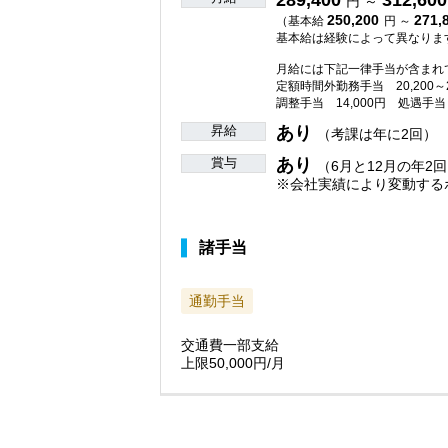
289,400
312,600
円 ～
250,200
271,
（基本給
円 ～
基本給は経験によって異なりま
月給には下記一律手当が含まれ
定額時間外勤務手当 20,200～
調整手当 14,000円 処遇手当 
昇給
あり
（考課は年に2回）
賞与
あり
（6月と12月の年2回
※会社実績により変動する
諸手当
通勤手当
交通費一部支給
上限50,000円/月