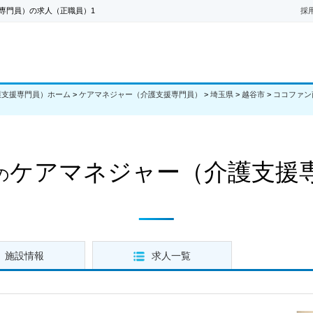
専門員）の求人（正職員）1
採
護支援専門員）ホーム
>
ケアマネジャー（介護支援専門員）
>
埼玉県
>
越谷市
>
ココファン
ケアマネジャー（介護支援
の
施設情報
求人一覧