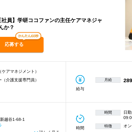
/正社員】学研ココファンの主任ケアマネジャ
んか？
応募する
（ケアマネジメント）
月給
289
ー（介護支援専門員）
給与
日勤
時間
09:
新越谷1-68-1
る
オン
特徴
時間