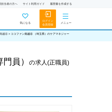
用担当者の方へ
サイト利用ガイド
履歴書を作成する
ログイン
気になる
メニュー
会員登録
南越谷
>
ココファン南越谷 （埼玉県）のケアマネジャー
専門員）
の求人
(正職員)