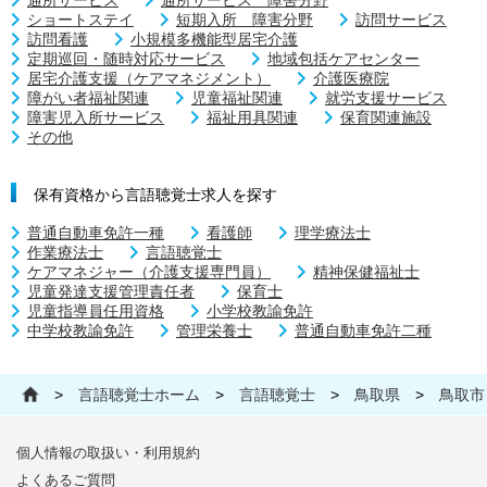
ショートステイ
短期入所 障害分野
訪問サービス
訪問看護
小規模多機能型居宅介護
定期巡回・随時対応サービス
地域包括ケアセンター
居宅介護支援（ケアマネジメント）
介護医療院
障がい者福祉関連
児童福祉関連
就労支援サービス
障害児入所サービス
福祉用具関連
保育関連施設
その他
保有資格から言語聴覚士求人を探す
普通自動車免許一種
看護師
理学療法士
作業療法士
言語聴覚士
ケアマネジャー（介護支援専門員）
精神保健福祉士
児童発達支援管理責任者
保育士
児童指導員任用資格
小学校教諭免許
中学校教諭免許
管理栄養士
普通自動車免許二種
>
言語聴覚士ホーム
>
言語聴覚士
>
鳥取県
>
鳥取市
個人情報の取扱い・利用規約
よくあるご質問