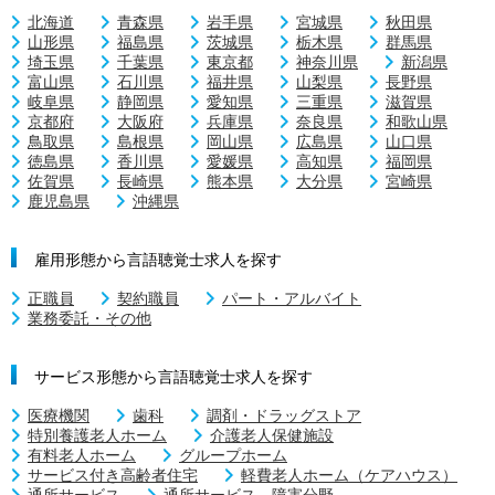
北海道
青森県
岩手県
宮城県
秋田県
山形県
福島県
茨城県
栃木県
群馬県
埼玉県
千葉県
東京都
神奈川県
新潟県
富山県
石川県
福井県
山梨県
長野県
岐阜県
静岡県
愛知県
三重県
滋賀県
京都府
大阪府
兵庫県
奈良県
和歌山県
鳥取県
島根県
岡山県
広島県
山口県
徳島県
香川県
愛媛県
高知県
福岡県
佐賀県
長崎県
熊本県
大分県
宮崎県
鹿児島県
沖縄県
雇用形態から言語聴覚士求人を探す
正職員
契約職員
パート・アルバイト
業務委託・その他
サービス形態から言語聴覚士求人を探す
医療機関
歯科
調剤・ドラッグストア
特別養護老人ホーム
介護老人保健施設
有料老人ホーム
グループホーム
サービス付き高齢者住宅
軽費老人ホーム（ケアハウス）
通所サービス
通所サービス 障害分野