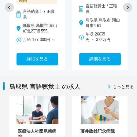
経由
言語聴覚士 / 正職
言語聴覚士 / 正職
員
員
鳥取県 鳥取市 湖山
鳥取県 鳥取市 湖山
町東4-61
町北2丁目555
年収 260万
月給 177,000円 ～
円 ～ 372万円
詳細を見る
詳細を見る
鳥取県 言語聴覚士 の求人
もっと見る
医療法人社団尾﨑病
藤井政雄記念病院
院