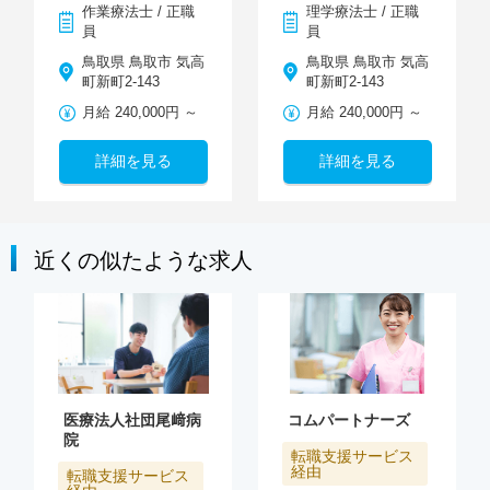
作業療法士 / 正職
理学療法士 / 正職
員
員
鳥取県 鳥取市 気高
鳥取県 鳥取市 気高
町新町2-143
町新町2-143
月給 240,000円 ～
月給 240,000円 ～
詳細を見る
詳細を見る
近くの似たような求人
医療法人社団尾﨑病
コムパートナーズ
院
転職支援サービス
経由
転職支援サービス