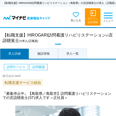
【転職支援】HIROGARI訪問看護リハビリステーション（鳥取県）の言語聴覚士の求人（正職員
ログイン
気になる
メニュー
会員登録
【転職支援】
HIROGARI訪問看護リハビリステーション
言
の
語聴覚士
の求人
(正職員)
求人詳細
施設情報
求人一覧
訪問サービス
訪問看護
株式会社VitaR
転職支援サービス経由
『募集停止中』【鳥取県／鳥取市】訪問看護リハビリステーション
での言語聴覚士(ST)求人です＜正社員＞