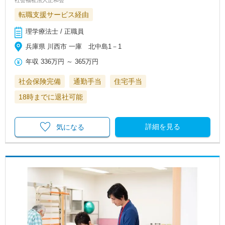
社会福祉法人正和会
転職支援サービス経由
理学療法士 / 正職員
兵庫県 川西市 一庫 北中島1－1
年収
336万円
～
365万円
社会保険完備
通勤手当
住宅手当
18時までに退社可能
詳細を見る
気になる