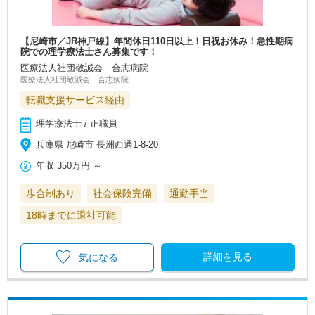
【尼崎市／JR神戸線】年間休日110日以上！日祝お休み！急性期病
院での理学療法士さん募集です！
医療法人社団敬誠会 合志病院
医療法人社団敬誠会 合志病院
転職支援サービス経由
理学療法士 / 正職員
兵庫県 尼崎市 長洲西通1-8-20
年収
350万円
～
歩合制あり
社会保険完備
通勤手当
18時までに退社可能
詳細を見る
気になる