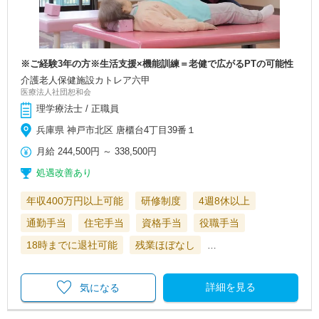
※ご経験3年の方※生活支援×機能訓練＝老健で広がるPTの可能性
介護老人保健施設カトレア六甲
医療法人社団恕和会
理学療法士 / 正職員
兵庫県 神戸市北区 唐櫃台4丁目39番１
月給
244,500円
～
338,500円
処遇改善あり
年収400万円以上可能
研修制度
4週8休以上
通勤手当
住宅手当
資格手当
役職手当
18時までに退社可能
残業ほぼなし
…
詳細を見る
気になる