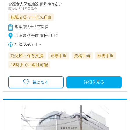
介護老人保健施設 伊丹ゆうあい
医療法人社団星晶会
転職支援サービス経由
理学療法士 / 正職員
兵庫県 伊丹市 荒牧6-16-2
年収
369万円
～
託児所・保育支援
通勤手当
資格手当
扶養手当
18時までに退社可能
詳細を見る
気になる