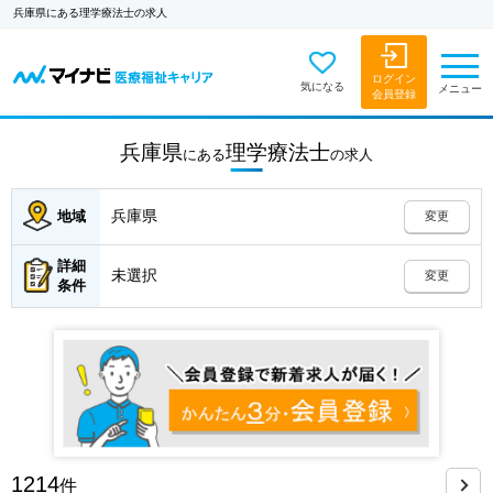
兵庫県にある理学療法士の求人
ログイン
気になる
メニュー
会員登録
兵庫県
理学療法士
にある
の
求人
兵庫県
地域
変更
詳細
未選択
変更
条件
1214
件