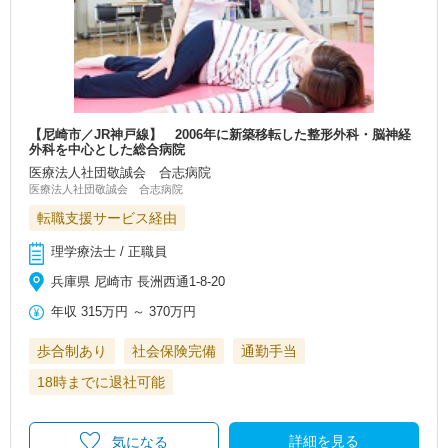
【尼崎市／JR神戸線】 2006年に新築移転した整形外科・脳神経
外科を中心とした総合病院
医療法人社団敬誠会 合志病院
医療法人社団敬誠会 合志病院
転職支援サービス経由
理学療法士 / 正職員
兵庫県 尼崎市 長洲西通1-8-20
年収
315万円
～
370万円
歩合制あり
社会保険完備
通勤手当
18時までに退社可能
詳細を見る
気になる