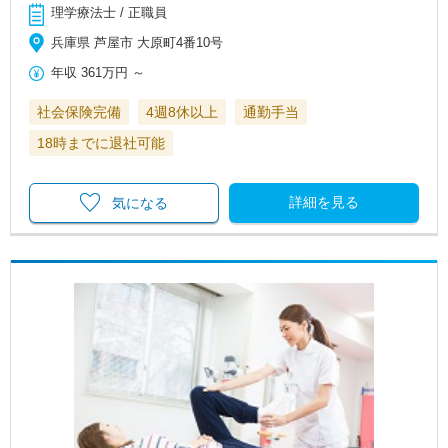
理学療法士 / 正職員
兵庫県 芦屋市 大原町4番10号
年収
361万円
～
社会保険完備
4週8休以上
通勤手当
18時までに退社可能
詳細を見る
気になる