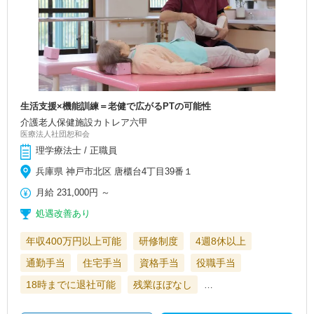
生活支援×機能訓練＝老健で広がるPTの可能性
介護老人保健施設カトレア六甲
医療法人社団恕和会
理学療法士 / 正職員
兵庫県 神戸市北区 唐櫃台4丁目39番１
月給
231,000円
～
処遇改善あり
年収400万円以上可能
研修制度
4週8休以上
通勤手当
住宅手当
資格手当
役職手当
18時までに退社可能
残業ほぼなし
…