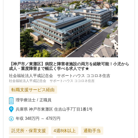
【神戸市／東灘区】病院と障害者施設の両方を経験可能！小児から
成人・重度障害まで幅広く学べる求人です★
社会福祉法人平成記念会 サポートハウス ココロネ住吉
社会福祉法人平成記念会 サポートハウス ココロネ住吉
転職支援サービス経由
理学療法士 / 正職員
兵庫県 神戸市東灘区 住吉山手7丁目1番1号
年収
348万円
～
479万円
託児所・保育支援
4週8休以上
通勤手当