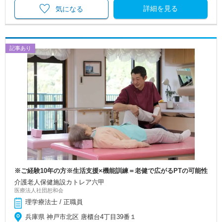
詳細を見る
気になる
記事あり
※ご経験10年の方※生活支援×機能訓練＝老健で広がるPTの可能性
介護老人保健施設カトレア六甲
医療法人社団恕和会
理学療法士 / 正職員
兵庫県 神戸市北区 唐櫃台4丁目39番１