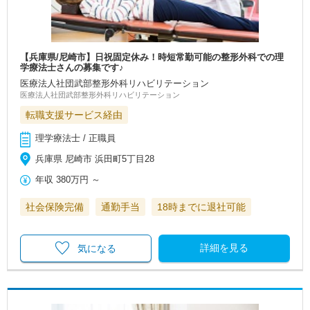
【兵庫県/尼崎市】日祝固定休み！時短常勤可能の整形外科での理
学療法士さんの募集です♪
医療法人社団武部整形外科リハビリテーション
医療法人社団武部整形外科リハビリテーション
転職支援サービス経由
理学療法士 / 正職員
兵庫県 尼崎市 浜田町5丁目28
年収
380万円
～
社会保険完備
通勤手当
18時までに退社可能
詳細を見る
気になる