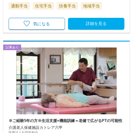
通勤手当
住宅手当
扶養手当
地域手当
詳細を見る
気になる
記事あり
※ご経験5年の方※生活支援×機能訓練＝老健で広がるPTの可能性
介護老人保健施設カトレア六甲
医療法人社団恕和会