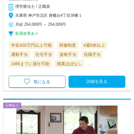
理学療法士 / 正職員
兵庫県 神戸市北区 唐櫃台4丁目39番１
月給
254,000円
～
254,000円
処遇改善あり
年収400万円以上可能
研修制度
4週8休以上
通勤手当
住宅手当
資格手当
役職手当
18時までに退社可能
残業ほぼなし
…
詳細を見る
気になる
記事あり