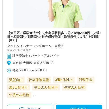
【大田区／理学療法士】＼大鳥居駅徒歩12分／時給2000円～／週2
日～相談OK／副業OK／社会保険完備（勤務条件による）/45186/
【039】
グッドタイムナーシングホーム・東糀谷
株式会社創生事業団
理学療法士 / パート・アルバイト
東京都 大田区 東糀谷5-19-12
時給
2,000円
～
2,200円
髪型自由
社会保険完備
4週8休以上
通勤手当
週3日勤務可
平日のみ勤務可
午前のみ勤務
午後のみ勤務
…