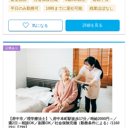
平日のみ勤務可
18時までに退社可能
残業ほぼなし
詳細を見る
気になる
記事あり
【府中市／理学療法士】＼府中本町駅徒歩17分／時給2000円～／
週2日～相談OK／副業OK／社会保険完備（勤務条件による）/1160
291/【799】