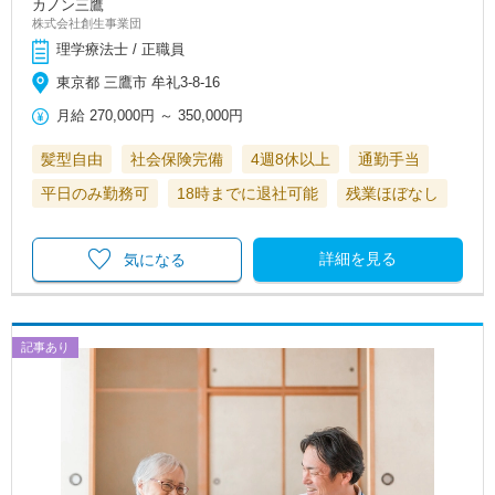
カノン三鷹
株式会社創生事業団
理学療法士 / 正職員
東京都 三鷹市 牟礼3-8-16
月給
270,000円
～
350,000円
髪型自由
社会保険完備
4週8休以上
通勤手当
平日のみ勤務可
18時までに退社可能
残業ほぼなし
詳細を見る
気になる
記事あり