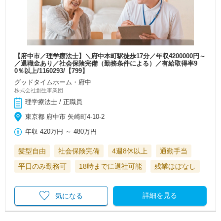
【府中市／理学療法士】＼府中本町駅徒歩17分／年収4200000円～
／退職金あり／社会保険完備（勤務条件による）／有給取得率9
0％以上/1160293/【799】
グッドタイムホーム・府中
株式会社創生事業団
理学療法士 / 正職員
東京都 府中市 矢崎町4-10-2
年収
420万円
～
480万円
髪型自由
社会保険完備
4週8休以上
通勤手当
平日のみ勤務可
18時までに退社可能
残業ほぼなし
詳細を見る
気になる