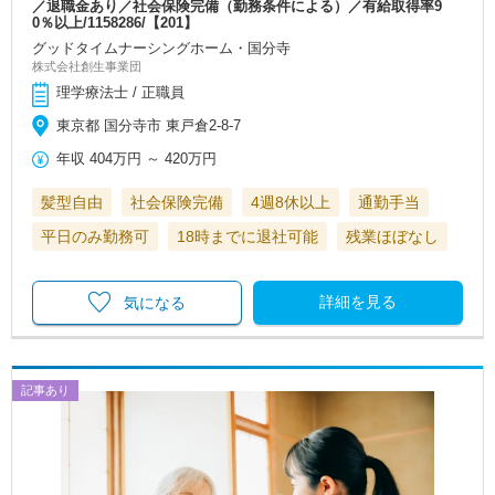
／退職金あり／社会保険完備（勤務条件による）／有給取得率9
0％以上/1158286/【201】
グッドタイムナーシングホーム・国分寺
株式会社創生事業団
理学療法士 / 正職員
東京都 国分寺市 東戸倉2-8-7
年収
404万円
～
420万円
髪型自由
社会保険完備
4週8休以上
通勤手当
平日のみ勤務可
18時までに退社可能
残業ほぼなし
詳細を見る
気になる
記事あり