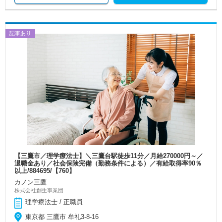
記事あり
【三鷹市／理学療法士】＼三鷹台駅徒歩11分／月給270000円～／
退職金あり／社会保険完備（勤務条件による）／有給取得率90％
以上/884695/【760】
カノン三鷹
株式会社創生事業団
理学療法士 / 正職員
東京都 三鷹市 牟礼3-8-16