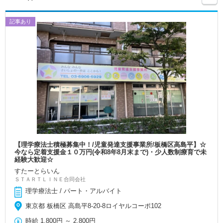
記事あり
【理学療法士積極募集中！/児童発達支援事業所/板橋区高島平】☆
今なら定着支援金１０万円(令和8年8月末まで)・少人数制療育で未
経験大歓迎☆
すたーとらいん
ＳＴＡＲＴＬＩＮＥ合同会社
理学療法士 / パート・アルバイト
東京都 板橋区 高島平8-20-8ロイヤルコーポ102
時給
1,800円
～
2,800円