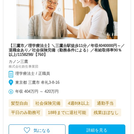
【三鷹市／理学療法士】＼三鷹台駅徒歩11分／年収4040000円～／
退職金あり／社会保険完備（勤務条件による）／有給取得率90％
以上/1158298/【760】
カノン三鷹
株式会社創生事業団
理学療法士 / 正職員
東京都 三鷹市 牟礼3-8-16
年収
404万円
～
420万円
髪型自由
社会保険完備
4週8休以上
通勤手当
平日のみ勤務可
18時までに退社可能
残業ほぼなし
詳細を見る
気になる