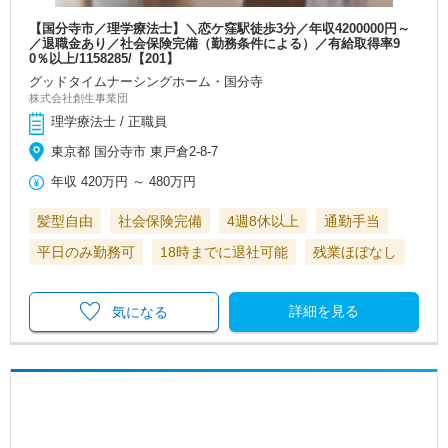
【国分寺市／理学療法士】＼恋ケ窪駅徒歩3分／年収4200000円～
／退職金あり／社会保険完備（勤務条件による）／有給取得率9
0％以上/1158285/【201】
グッドタイムナーシングホーム・国分寺
株式会社創生事業団
理学療法士 / 正職員
東京都 国分寺市 東戸倉2-8-7
年収
420万円
～
480万円
髪型自由
社会保険完備
4週8休以上
通勤手当
平日のみ勤務可
18時までに退社可能
残業ほぼなし
詳細を見る
気になる