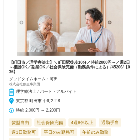
【町田市／理学療法士】＼町田駅徒歩10分／時給2000円～／週2日
～相談OK／副業OK／社会保険完備（勤務条件による）/45206/【0
36】
グッドタイムホーム・町田
株式会社創生事業団
理学療法士 / パート・アルバイト
東京都 町田市 中町2-2-8
時給
2,000円
～
2,200円
髪型自由
社会保険完備
4週8休以上
通勤手当
週3日勤務可
平日のみ勤務可
午前のみ勤務