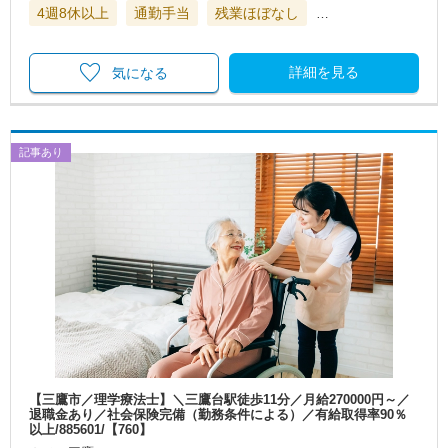
4週8休以上
通勤手当
残業ほぼなし
…
詳細を見る
気になる
記事あり
【三鷹市／理学療法士】＼三鷹台駅徒歩11分／月給270000円～／
退職金あり／社会保険完備（勤務条件による）／有給取得率90％
以上/885601/【760】