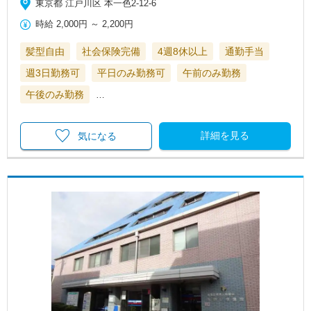
東京都 江戸川区 本一色2-12-6
時給
2,000円
～
2,200円
髪型自由
社会保険完備
4週8休以上
通勤手当
週3日勤務可
平日のみ勤務可
午前のみ勤務
午後のみ勤務
…
詳細を見る
気になる