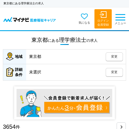
東京都にある理学療法士の求人
ログイン
気になる
メニュー
会員登録
東京都
理学療法士
にある
の
求人
東京都
地域
変更
詳細
未選択
変更
条件
3654
件