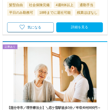
髪型自由
社会保険完備
4週8休以上
通勤手当
平日のみ勤務可
18時までに退社可能
残業ほぼなし
詳細を見る
気になる
記事あり
【国分寺市／理学療法士】＼恋ケ窪駅徒歩3分／年収4040000円～