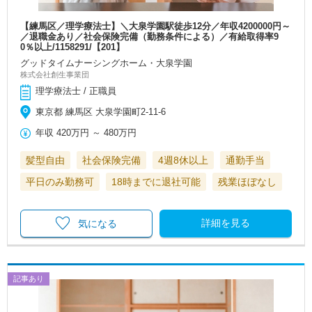
【練馬区／理学療法士】＼大泉学園駅徒歩12分／年収4200000円～
／退職金あり／社会保険完備（勤務条件による）／有給取得率9
0％以上/1158291/【201】
グッドタイムナーシングホーム・大泉学園
株式会社創生事業団
理学療法士 / 正職員
東京都 練馬区 大泉学園町2-11-6
年収
420万円
～
480万円
髪型自由
社会保険完備
4週8休以上
通勤手当
平日のみ勤務可
18時までに退社可能
残業ほぼなし
詳細を見る
気になる
記事あり