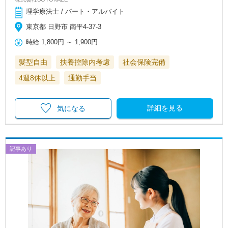
理学療法士 / パート・アルバイト
東京都 日野市 南平4-37-3
時給
1,800円
～
1,900円
髪型自由
扶養控除内考慮
社会保険完備
4週8休以上
通勤手当
詳細を見る
気になる
記事あり