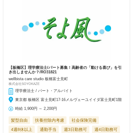
【板橋区】理学療法士/パート募集！高齢者の「動ける喜び」を引
き出しませんか？/RO31821
wellbista care studio 板橋富士見町
株式会社SOYOKAZE
理学療法士 / パート・アルバイト
東京都 板橋区 富士見町17-16メルヴェーユイイダ富士見町1階
時給
1,900円
～
2,200円
髪型自由
扶養控除内考慮
社会保険完備
4週8休以上
通勤手当
週3日勤務可
週4日勤務可