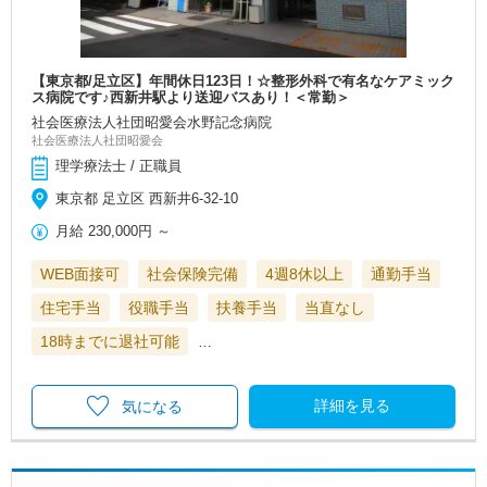
【東京都/足立区】年間休日123日！☆整形外科で有名なケアミック
ス病院です♪西新井駅より送迎バスあり！＜常勤＞
社会医療法人社団昭愛会水野記念病院
社会医療法人社団昭愛会
理学療法士 / 正職員
東京都 足立区 西新井6-32-10
月給
230,000円
～
WEB面接可
社会保険完備
4週8休以上
通勤手当
住宅手当
役職手当
扶養手当
当直なし
18時までに退社可能
…
詳細を見る
気になる