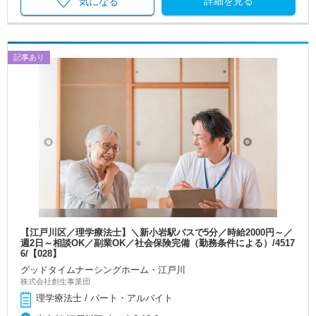
詳細を見る
気になる
記事あり
【江戸川区／理学療法士】＼新小岩駅バスで5分／時給2000円～／
週2日～相談OK／副業OK／社会保険完備（勤務条件による）/4517
6/【028】
グッドタイムナーシングホーム・江戸川
株式会社創生事業団
理学療法士 / パート・アルバイト