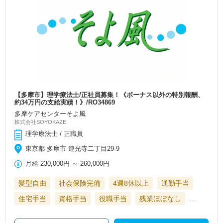
【多摩市】理学療法士/正社員募集！《ボーナス以外の特別報酬、
約34万円の支給実績！》/RO34869
多摩ケアセンターそよ風
株式会社SOYOKAZE
理学療法士 / 正職員
東京都 多摩市 連光寺二丁目29-9
月給
230,000円
～
260,000円
髪型自由
社会保険完備
4週8休以上
通勤手当
住宅手当
資格手当
役職手当
残業ほぼなし
…