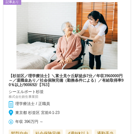
記事あり
【杉並区／理学療法士】＼富士見ケ丘駅徒歩7分／年収3960000円
～／退職金あり／社会保険完備（勤務条件による）／有給取得率9
0％以上/900692/【763】
シーエルポート杉並
株式会社創生事業団
理学療法士 / 正職員
東京都 杉並区 宮前4-1-23
年収
396万円
～
髪型自由
社会保険完備
4週8休以上
通勤手当