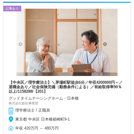
記事あり
【中央区／理学療法士】＼茅場町駅徒歩6分／年収4200000円～／
退職金あり／社会保険完備（勤務条件による）／有給取得率90％
以上/1158288/【201】
グッドタイムナーシングホーム・日本橋
株式会社創生事業団
理学療法士 / 正職員
東京都 中央区 日本橋箱崎町9-1
年収
420万円
～
480万円