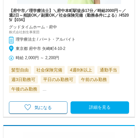
【府中市／理学療法士】＼府中本町駅徒歩17分／時給2000円～／
週2日～相談OK／副業OK／社会保険完備（勤務条件による）/4520
5/【034】
グッドタイムホーム・府中
株式会社創生事業団
理学療法士 / パート・アルバイト
東京都 府中市 矢崎町4-10-2
時給
2,000円
～
2,200円
髪型自由
社会保険完備
4週8休以上
通勤手当
週3日勤務可
平日のみ勤務可
午前のみ勤務
午後のみ勤務
…
詳細を見る
気になる