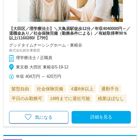
【大田区／理学療法士】＼大鳥居駅徒歩12分／年収4040000円～／
退職金あり／社会保険完備（勤務条件による）／有給取得率90％
以上/1160280/【799】
グッドタイムナーシングホーム・東糀谷
株式会社創生事業団
理学療法士 / 正職員
東京都 大田区 東糀谷5-19-12
年収
404万円
～
420万円
髪型自由
社会保険完備
4週8休以上
通勤手当
平日のみ勤務可
18時までに退社可能
残業ほぼなし
詳細を見る
気になる