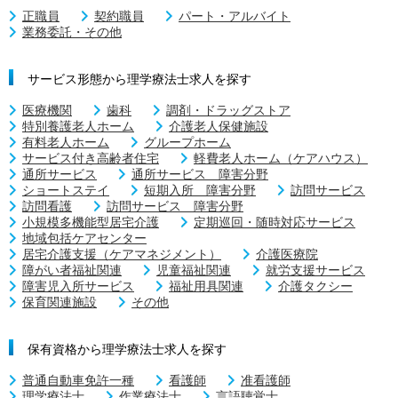
正職員
契約職員
パート・アルバイト
業務委託・その他
サービス形態から理学療法士求人を探す
医療機関
歯科
調剤・ドラッグストア
特別養護老人ホーム
介護老人保健施設
有料老人ホーム
グループホーム
サービス付き高齢者住宅
軽費老人ホーム（ケアハウス）
通所サービス
通所サービス 障害分野
ショートステイ
短期入所 障害分野
訪問サービス
訪問看護
訪問サービス 障害分野
小規模多機能型居宅介護
定期巡回・随時対応サービス
地域包括ケアセンター
居宅介護支援（ケアマネジメント）
介護医療院
障がい者福祉関連
児童福祉関連
就労支援サービス
障害児入所サービス
福祉用具関連
介護タクシー
保育関連施設
その他
保有資格から理学療法士求人を探す
普通自動車免許一種
看護師
准看護師
理学療法士
作業療法士
言語聴覚士