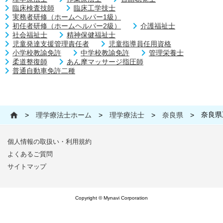
臨床検査技師
臨床工学技士
実務者研修（ホームヘルパー1級）
初任者研修（ホームヘルパー2級）
介護福祉士
社会福祉士
精神保健福祉士
児童発達支援管理責任者
児童指導員任用資格
小学校教諭免許
中学校教諭免許
管理栄養士
柔道整復師
あん摩マッサージ指圧師
普通自動車免許二種
奈良県
>
理学療法士ホーム
>
理学療法士
>
奈良県
>
個人情報の取扱い・利用規約
よくあるご質問
サイトマップ
Copyright © Mynavi Corporation