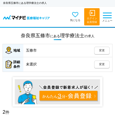
奈良県五條市にある理学療法士の求人
ログイン
気になる
メニュー
会員登録
奈良県五條市
理学療法士
にある
の
求人
五條市
地域
変更
詳細
未選択
変更
条件
2
件