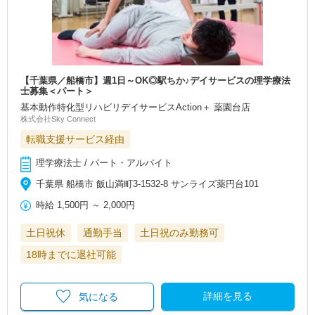
【千葉県／船橋市】週1日～OK◎駅ちか♪デイサービスの理学療法
士募集＜パート＞
基本動作特化型リハビリデイサービスAction＋ 薬園台店
株式会社Sky Connect
転職支援サービス経由
理学療法士 / パート・アルバイト
千葉県 船橋市 飯山満町3-1532-8 サンライズ薬円台101
時給
1,500円
～
2,000円
土日祝休
通勤手当
土日祝のみ勤務可
18時までに退社可能
詳細を見る
気になる