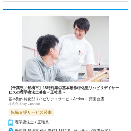
【千葉県／船橋市】18時終業◎基本動作特化型リハビリデイサー
ビスの理学療法士募集＜正社員＞
基本動作特化型リハビリデイサービスAction＋ 薬園台店
株式会社Sky Connect
転職支援サービス経由
理学療法士 / 正職員
千葉県 船橋市 飯山満町3-1532-8 サンライズ薬円台101