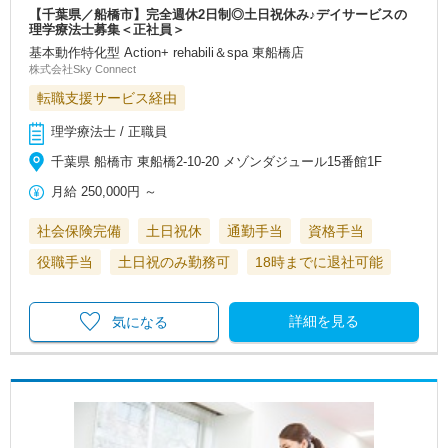
【千葉県／船橋市】完全週休2日制◎土日祝休み♪デイサービスの
理学療法士募集＜正社員＞
基本動作特化型 Action+ rehabili＆spa 東船橋店
株式会社Sky Connect
転職支援サービス経由
理学療法士 / 正職員
千葉県 船橋市 東船橋2-10-20 メゾンダジュール15番館1F
月給
250,000円
～
社会保険完備
土日祝休
通勤手当
資格手当
役職手当
土日祝のみ勤務可
18時までに退社可能
詳細を見る
気になる