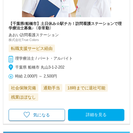
【千葉県/船橋市】土日休み☆駅チカ！訪問看護ステーションで理
学療法士募集♪〈非常勤〉
あおい訪問看護ステーション
株式会社True Colors
転職支援サービス経由
理学療法士 / パート・アルバイト
千葉県 船橋市 丸山3-1-2-202
時給
2,000円
～
2,500円
社会保険完備
通勤手当
18時までに退社可能
残業ほぼなし
詳細を見る
気になる