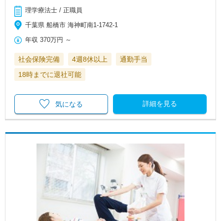
理学療法士 / 正職員
千葉県 船橋市 海神町南1-1742-1
年収
370万円
～
社会保険完備
4週8休以上
通勤手当
18時までに退社可能
詳細を見る
気になる