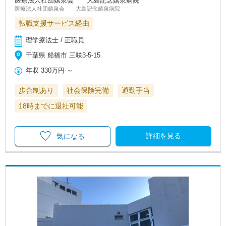
医療法人社団嬉泉会 大島記念嬉泉病院
医療法人社団嬉泉会 大島記念嬉泉病院
転職支援サービス経由
理学療法士 / 正職員
千葉県 船橋市 三咲3-5-15
年収
330万円
～
歩合制あり
社会保険完備
通勤手当
18時までに退社可能
詳細を見る
気になる