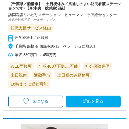
【千葉県／船橋市】 土日祝休み／風通しのよい訪問看護ステーシ
ョンです♪《JR中央・総武線沿線》
訪問看護リハビリステーション ヒューマン・ケア総合センター
株式会社名学館ホールディングス
転職支援サービス経由
理学療法士 / 正職員
千葉県 船橋市 西船4-18-12 ベラージュ西船201
年収
380万円
～
450万円
WEB面接可
年収400万円以上可能
社会保険完備
土日祝休
通勤手当
土日祝のみ勤務可
18時までに退社可能
詳細を見る
気になる