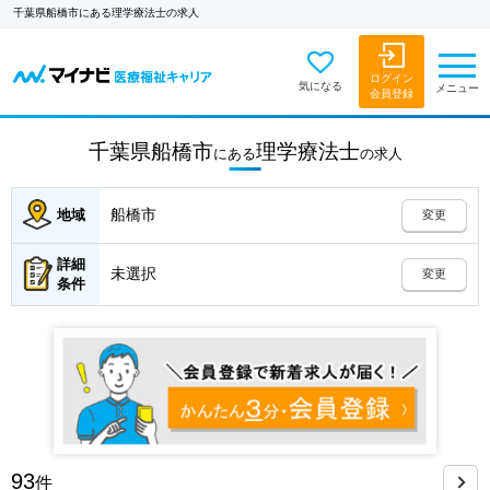
千葉県船橋市にある理学療法士の求人
ログイン
気になる
メニュー
会員登録
千葉県船橋市
理学療法士
にある
の
求人
船橋市
地域
変更
詳細
未選択
変更
条件
93
件