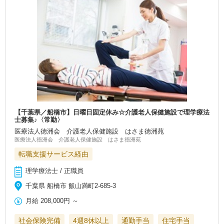
【千葉県／船橋市】日曜日固定休み☆介護老人保健施設で理学療法
士募集♪〈常勤〉
医療法人徳洲会 介護老人保健施設 はさま徳洲苑
医療法人徳洲会 介護老人保健施設 はさま徳洲苑
転職支援サービス経由
理学療法士 / 正職員
千葉県 船橋市 飯山満町2‐685‐3
月給
208,000円
～
社会保険完備
4週8休以上
通勤手当
住宅手当