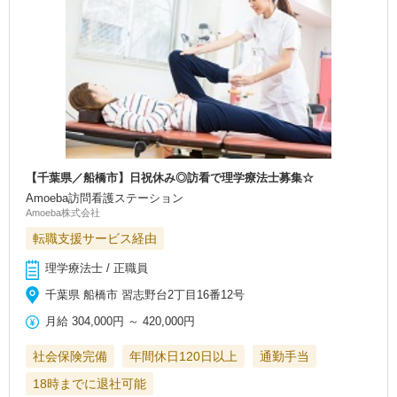
【千葉県／船橋市】日祝休み◎訪看で理学療法士募集☆
Amoeba訪問看護ステーション
Amoeba株式会社
転職支援サービス経由
理学療法士 / 正職員
千葉県 船橋市 習志野台2丁目16番12号
月給
304,000円
～
420,000円
社会保険完備
年間休日120日以上
通勤手当
18時までに退社可能