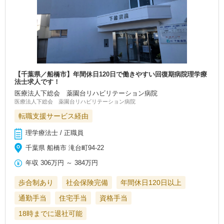
【千葉県／船橋市】年間休日120日で働きやすい回復期病院理学療
法士求人です！
医療法人下総会 薬園台リハビリテーション病院
医療法人下総会 薬園台リハビリテーション病院
転職支援サービス経由
理学療法士 / 正職員
千葉県 船橋市 滝台町94-22
年収
306万円
～
384万円
歩合制あり
社会保険完備
年間休日120日以上
通勤手当
住宅手当
資格手当
18時までに退社可能