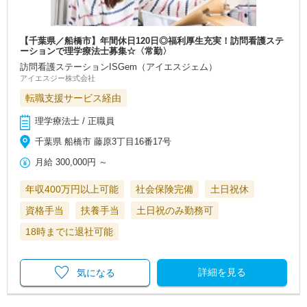
【千葉県／船橋市】年間休日120日◎福利厚生充実！訪問看護ステ
ーションで理学療法士募集☆〈常勤〉
訪問看護ステーションISGem（アイエスジェム）
アイエスジー株式会社
転職支援サービス経由
理学療法士 / 正職員
千葉県 船橋市 藤原3丁目16番17号
月給
300,000円
～
年収400万円以上可能
社会保険完備
土日祝休
資格手当
扶養手当
土日祝のみ勤務可
18時までに退社可能
詳細を見る
気になる