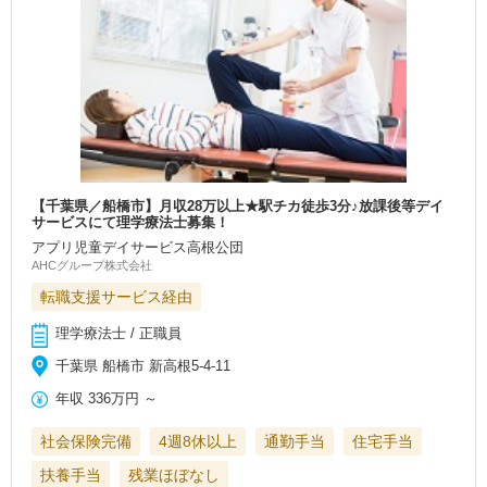
【千葉県／船橋市】月収28万以上★駅チカ徒歩3分♪放課後等デイ
サービスにて理学療法士募集！
アプリ児童デイサービス高根公団
AHCグループ株式会社
転職支援サービス経由
理学療法士 / 正職員
千葉県 船橋市 新高根5-4-11
年収
336万円
～
社会保険完備
4週8休以上
通勤手当
住宅手当
扶養手当
残業ほぼなし