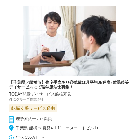
【千葉県／船橋市】住宅手当あり◎残業は月平均3h程度♪放課後等
デイサービスにて理学療法士募集！
TODAY児童デイサービス船橋夏見
AHCグループ株式会社
転職支援サービス経由
理学療法士 / 正職員
千葉県 船橋市 夏見4-1-11 エスコートビル1Ｆ
年収
336万円
～