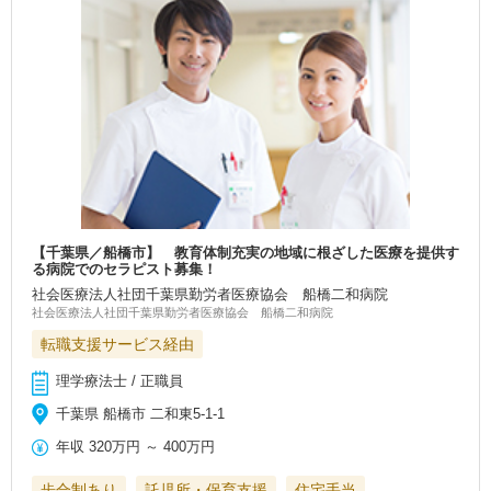
【千葉県／船橋市】 教育体制充実の地域に根ざした医療を提供す
る病院でのセラピスト募集！
社会医療法人社団千葉県勤労者医療協会 船橋二和病院
社会医療法人社団千葉県勤労者医療協会 船橋二和病院
転職支援サービス経由
理学療法士 / 正職員
千葉県 船橋市 二和東5-1-1
年収
320万円
～
400万円
歩合制あり
託児所・保育支援
住宅手当