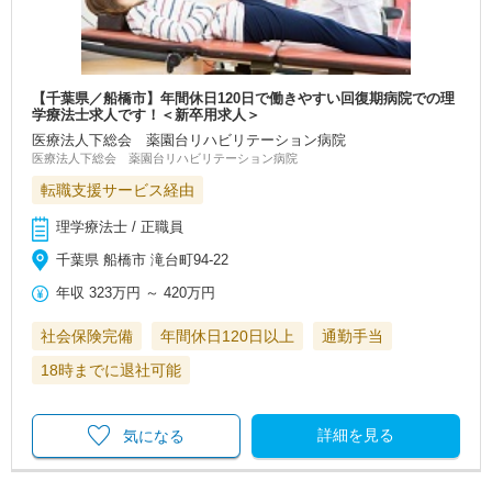
【千葉県／船橋市】年間休日120日で働きやすい回復期病院での理
学療法士求人です！＜新卒用求人＞
医療法人下総会 薬園台リハビリテーション病院
医療法人下総会 薬園台リハビリテーション病院
転職支援サービス経由
理学療法士 / 正職員
千葉県 船橋市 滝台町94-22
年収
323万円
～
420万円
社会保険完備
年間休日120日以上
通勤手当
18時までに退社可能
詳細を見る
気になる