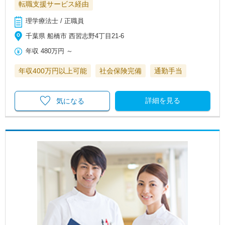
転職支援サービス経由
理学療法士 / 正職員
千葉県 船橋市 西習志野4丁目21-6
年収
480万円
～
年収400万円以上可能
社会保険完備
通勤手当
詳細を見る
気になる