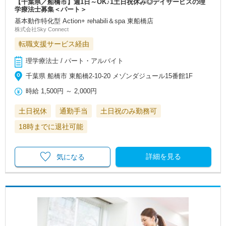
【千葉県／船橋市】週1日～OK♪1土日祝休み◎デイサービスの理
学療法士募集＜パート＞
基本動作特化型 Action+ rehabili＆spa 東船橋店
株式会社Sky Connect
転職支援サービス経由
理学療法士 / パート・アルバイト
千葉県 船橋市 東船橋2-10-20 メゾンダジュール15番館1F
時給
1,500円
～
2,000円
土日祝休
通勤手当
土日祝のみ勤務可
18時までに退社可能
詳細を見る
気になる