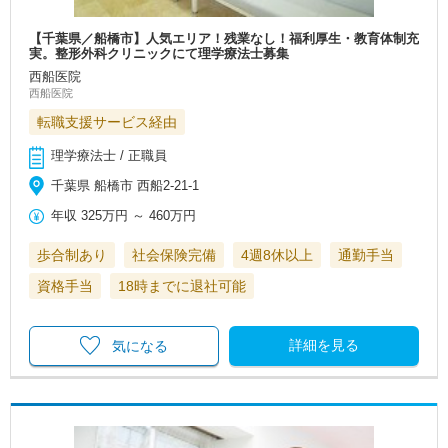
【千葉県／船橋市】人気エリア！残業なし！福利厚生・教育体制充
実。整形外科クリニックにて理学療法士募集
西船医院
西船医院
転職支援サービス経由
理学療法士 / 正職員
千葉県 船橋市 西船2-21-1
年収
325万円
～
460万円
歩合制あり
社会保険完備
4週8休以上
通勤手当
資格手当
18時までに退社可能
詳細を見る
気になる